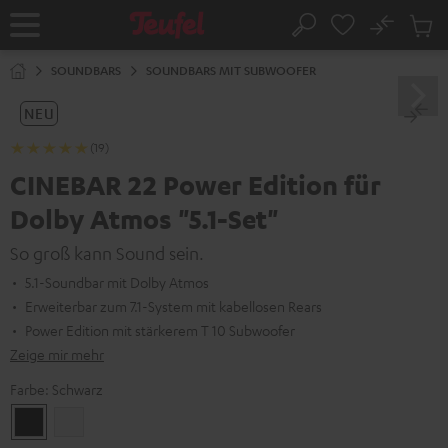
ZUM
NHALT
No
Abs
Startseite
Suche
RINGEN
Artike
im
SOUNDBARS
SOUNDBARS MIT SUBWOOFER
Waren
NEU
(19)
CINEBAR 22 Power Edition für
Dolby Atmos "5.1-Set"
So groß kann Sound sein.
5.1-Soundbar mit Dolby Atmos
Erweiterbar zum 7.1-System mit kabellosen Rears
Power Edition mit stärkerem T 10 Subwoofer
Zeige mir mehr
Farbe:
Schwarz
Schwarz
Weiß