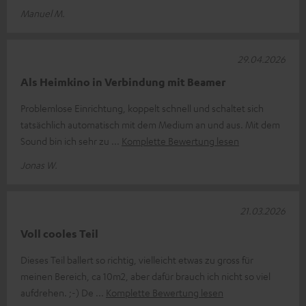
Manuel M.
29.04.2026
Als Heimkino in Verbindung mit Beamer
Problemlose Einrichtung, koppelt schnell und schaltet sich
tatsächlich automatisch mit dem Medium an und aus. Mit dem
Sound bin ich sehr zu
Komplette Bewertung lesen
Jonas W.
21.03.2026
Voll cooles Teil
Dieses Teil ballert so richtig, vielleicht etwas zu gross für
meinen Bereich, ca 10m2, aber dafür brauch ich nicht so viel
aufdrehen. ;-) De
Komplette Bewertung lesen