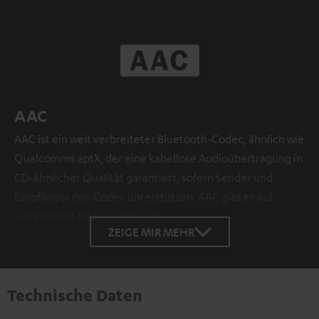
AAC
AAC ist ein weit verbreiteter Bluetooth-Codec, ähnlich wie
Qualcomms aptX, der eine kabellose Audioübertragung in
CD-ähnlicher Qualität garantiert, sofern Sender und
Empfänger den Codec unterstützen. AAC gibt es auf
Geräten mit Android oder iOS.
ZEIGE MIR MEHR
Technische Daten