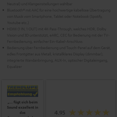
Neutral) und Klangeinstellungen wählbar
Bluetooth® mit AAC für eine hochwertige kabellose Übertragung
von Musik vom Smartphone, Tablet oder Notebook (Spotify,
Youtube etc.)
HDMI (1 IN, 1 OUT) mit 4K-Pass-Through, welches HDR, Dolby
Vision und 3D unterstützt, eARC, CEC für Bedienung mit der TV-
Fernbedienung, einfacher Ein-Kabel-Anschluss
Bedienung über Fernbedienung und Touch-Panel auf dem Gerät,
edles Frontgitter aus Metall, kristallklares Display (dimmbar),
integrierte Wandanbringung, AUX-In, optischer Digitaleingang,
Equalizer
„… fügt sich beim
Sound exzellent in
4.95
das