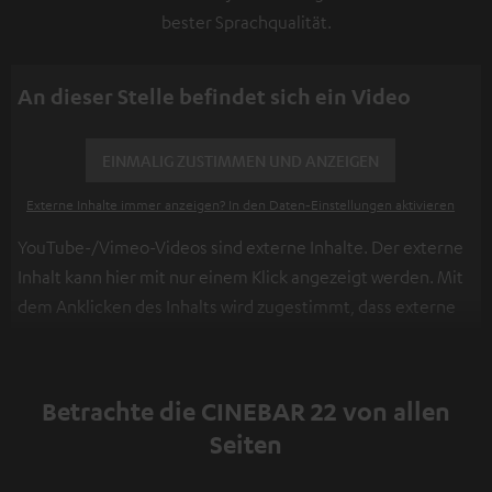
bester Sprachqualität.
An dieser Stelle befindet sich ein Video
EINMALIG ZUSTIMMEN UND ANZEIGEN
Externe Inhalte immer anzeigen? In den Daten‑Einstellungen aktivieren
YouTube-/Vimeo-Videos sind externe Inhalte. Der externe
Inhalt kann hier mit nur einem Klick angezeigt werden. Mit
dem Anklicken des Inhalts wird zugestimmt, dass externe
Inhalte angezeigt werden. Dabei können
personenbezogene Daten an Drittplattformen
übermittelt werden.
Weitere Informationen sind in der
Betrachte die CINEBAR 22 von allen
Datenschutzerklärung unter I zu finden
.
Seiten