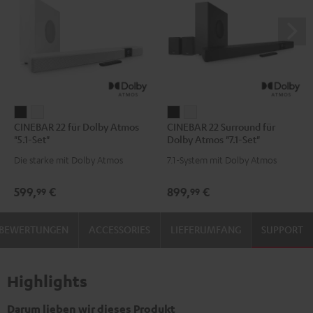
CINEBAR
CINEBAR
CINEBAR
CINEBAR
CINEBAR 22 für Dolby Atmos
CINEBAR 22 Surround für
22
22
22
22
"5.1-Set"
Dolby Atmos "7.1-Set"
für
für
Surround
Surround
Die starke mit Dolby Atmos
7.1-System mit Dolby Atmos
Dolby
Dolby
für
für
Atmos
Atmos
Dolby
Dolby
599,
€
899,
€
99
99
"5.1-
"5.1-
Atmos
Atmos
Set"
Set"
"7.1-
"7.1-
BEWERTUNGEN
ACCESSORIES
LIEFERUMFANG
SUPPORT
Schwarz
Weiß
Set"
Set"
Schwarz
Weiß
Highlights
Darum lieben wir dieses Produkt