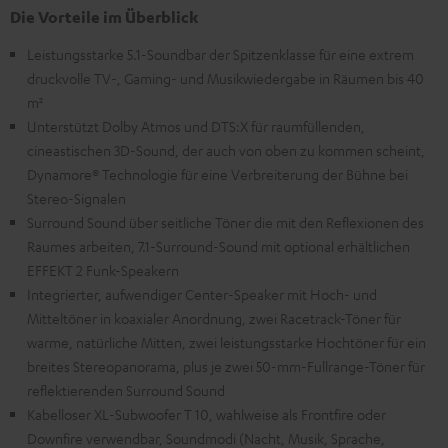
Die Vorteile im Überblick
Leistungsstarke 5.1-Soundbar der Spitzenklasse für eine extrem
druckvolle TV-, Gaming- und Musikwiedergabe in Räumen bis 40
m²
Unterstützt Dolby Atmos und DTS:X für raumfüllenden,
cineastischen 3D-Sound, der auch von oben zu kommen scheint,
Dynamore® Technologie für eine Verbreiterung der Bühne bei
Stereo-Signalen
Surround Sound über seitliche Töner die mit den Reflexionen des
Raumes arbeiten, 7.1-Surround-Sound mit optional erhältlichen
EFFEKT 2 Funk-Speakern
Integrierter, aufwendiger Center-Speaker mit Hoch- und
Mitteltöner in koaxialer Anordnung, zwei Racetrack-Töner für
warme, natürliche Mitten, zwei leistungsstarke Hochtöner für ein
breites Stereopanorama, plus je zwei 50-mm-Fullrange-Töner für
reflektierenden Surround Sound
Kabelloser XL-Subwoofer T 10, wahlweise als Frontfire oder
Downfire verwendbar, Soundmodi (Nacht, Musik, Sprache,