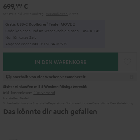
699,
€
99
Set-Preis inkl. MwSt
und zzgl.
Versandkosten
34,99 €
1
Gratis USB-C Kopfhörer
Teufel MOVE 2
Code kopieren und im Warenkorb einlösen.
MOV-T4S
Nur für kurze Zeit
Angebot endet in
0
0
D
:
1
5
H
:
4
6
M
:
5
6
S
IN DEN WARENKORB
Innerhalb von vier Wochen versandbereit
Sicher einkaufen mit 8 Wochen Rückgaberecht
inkl. kostenlosem
Rückversand
Hersteller:
Teufel
Sicherheitshinweise
Ersatzteile
Reparaturen
Software-Updates
Gesetzliche Gewährleistung
Das könnte dir auch gefallen