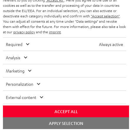
relevant to you by clicking
"Accept All"
. Here you agree to the use of all
cookies as well as to the transfer and processing of your data in countries
outside the EU/EEA. For an individual selection, you can also activate or
deactivate each category individually and confirm with
"Accept selection"
.
You can adjust all consents at any time under "Data settings" and revoke
them with effect for the future. For more information, please also take a look
at our
privacy policy
and the
imprint
.
Lieferumfang
Required
Always active
CINEBAR 22 Power Edition für Dolby Atmos "5.1-Set"
1 × Soundbar CB 22 – Schwarz
Analysis
1 × CINEBAR 22 Stromkabel – Schwarz
1 × CINEBAR 22 Fernbedienung – Schwarz
Marketing
2 × AAA-Batterie
Personalization
1 × T 10 Subwoofer – Schwarz
External content
ACCEPT ALL
Chat
APPLY SELECTION
starten