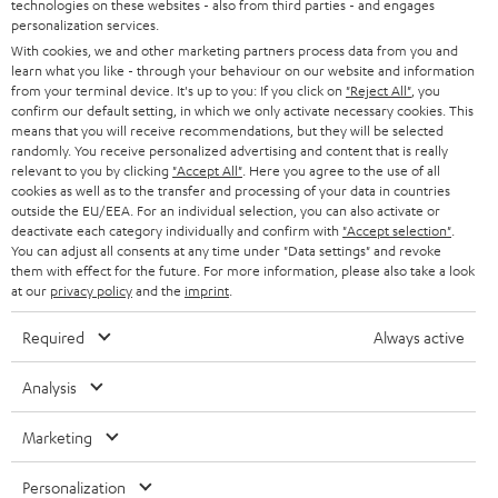
technologies on these websites - also from third parties - and engages
45 €
personalization services.
RABATT
With cookies, we and other marketing partners process data from you and
learn what you like - through your behaviour on our website and information
from your terminal device. It's up to you: If you click on
"Reject All"
, you
N
Wähle deinen Gutschein!
confirm our default setting, in which we only activate necessary cookies. This
means that you will receive recommendations, but they will be selected
Melde dich für den Newsletter an und erhalte bis zu
e
randomly. You receive personalized advertising and content that is really
45 € als Dankeschön.
w
relevant to you by clicking
"Accept All"
. Here you agree to the use of all
cookies as well as to the transfer and processing of your data in countries
s
outside the EU/EEA. For an individual selection, you can also activate or
deactivate each category individually and confirm with
"Accept selection"
JETZT
.
EMAIL
l
ANME
You can adjust all consents at any time under "Data settings" and revoke
WIDGET
e
them with effect for the future. For more information, please also take a look
at our
privacy policy
and the
imprint
.
t
Required
Always active
t
e
Analysis
r
Marketing
a
n
Kategorien
Personalization