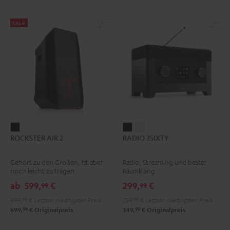
SALE
ROCKSTER
RADIO
RADIO
ROCKSTER AIR 2
RADIO 3SIXTY
AIR
3SIXTY
3SIXTY
2
Schwarz
Weiß
Gehört zu den Großen, ist aber
Radio, Streaming und bester
Schwarz
noch leicht zu tragen
Raumklang
ab
599,
€
299,
€
99
99
499,
99
€
Letzter niedrigster Preis
229,
99
€
Letzter niedrigster Preis
99
99
699,
€
Originalpreis
349,
€
Originalpreis