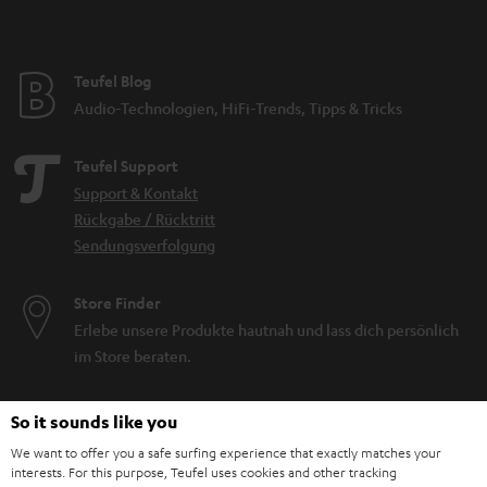
Teufel Blog
Audio-Technologien, HiFi-Trends, Tipps & Tricks
Teufel Support
Support & Kontakt
Rückgabe / Rücktritt
Sendungsverfolgung
Store Finder
Erlebe unsere Produkte hautnah und lass dich persönlich
im Store beraten.
So it sounds like you
We want to offer you a safe surfing experience that exactly matches your
interests. For this purpose, Teufel uses cookies and other tracking
BIS ZU