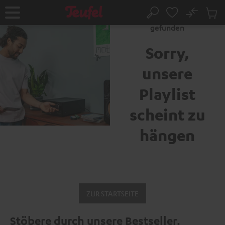
ZUM
NHALT
No
Abs
Fehler 404: Seite nicht
Startseite
Suche
RINGEN
Artike
gefunden
im
Waren
Sorry,
unsere
Playlist
scheint zu
hängen
ZUR STARTSEITE
Stöbere durch unsere Bestseller.