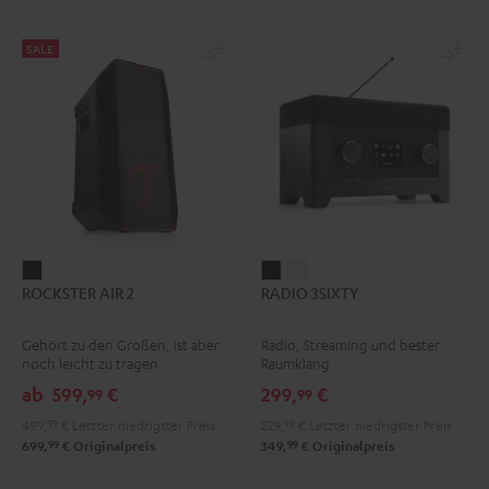
SALE
ROCKSTER
RADIO
RADIO
ROCKSTER AIR 2
RADIO 3SIXTY
AIR
3SIXTY
3SIXTY
2
Schwarz
Weiß
Gehört zu den Großen, ist aber
Radio, Streaming und bester
Schwarz
noch leicht zu tragen
Raumklang
ab
599,
€
299,
€
99
99
499,
99
€
Letzter niedrigster Preis
229,
99
€
Letzter niedrigster Preis
99
99
699,
€
Originalpreis
349,
€
Originalpreis