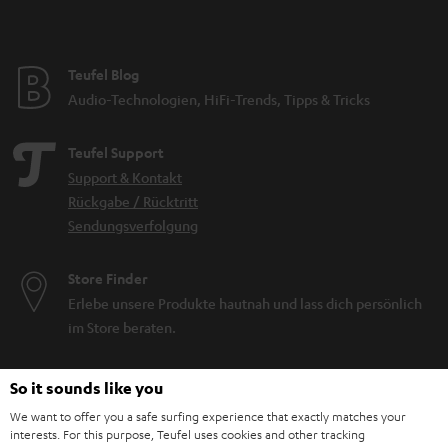
Teufel Blog
Audio-Technologien, HiFi-Trends, Tipps & Tricks
Teufel Support
Support & Kontakt
Rückgabe / Rücktritt
Sendungsverfolgung
Store Finder
Erlebe unsere Produkte hautnah und lass dich persönlich
im Store beraten.
So it sounds like you
We want to offer you a safe surfing experience that exactly matches your
interests. For this purpose, Teufel uses cookies and other tracking
BIS ZU