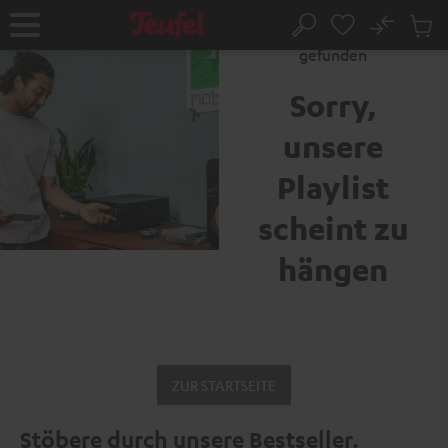
ZUM
NHALT
No
Abs
Fehler 404: Seite nicht
Startseite
Suche
RINGEN
Artike
gefunden
im
Waren
Sorry,
unsere
Playlist
scheint zu
hängen
ZUR STARTSEITE
Stöbere durch unsere Bestseller.