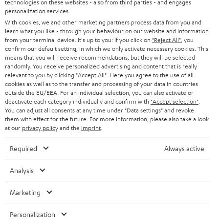
technologies on these websites - also from third parties - and engages
45 €
personalization services.
RABATT
With cookies, we and other marketing partners process data from you and
learn what you like - through your behaviour on our website and information
from your terminal device. It's up to you: If you click on
"Reject All"
, you
N
Wähle deinen Gutschein!
confirm our default setting, in which we only activate necessary cookies. This
means that you will receive recommendations, but they will be selected
Melde dich für den Newsletter an und erhalte bis zu
e
randomly. You receive personalized advertising and content that is really
45 € als Dankeschön.
w
relevant to you by clicking
"Accept All"
. Here you agree to the use of all
cookies as well as to the transfer and processing of your data in countries
s
outside the EU/EEA. For an individual selection, you can also activate or
deactivate each category individually and confirm with
"Accept selection"
JETZT
.
EMAIL
l
ANME
You can adjust all consents at any time under "Data settings" and revoke
WIDGET
e
them with effect for the future. For more information, please also take a look
at our
privacy policy
and the
imprint
.
t
Required
Always active
t
e
Analysis
r
Marketing
a
n
Kategorien
Personalization