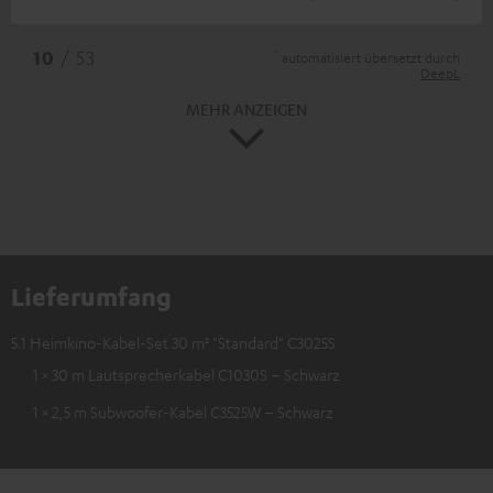
*
10
/ 53
automatisiert übersetzt durch
DeepL
MEHR ANZEIGEN
Lieferumfang
5.1 Heimkino-Kabel-Set 30 m² "Standard" C3025S
1 × 30 m Lautsprecherkabel C1030S – Schwarz
1 × 2,5 m Subwoofer-Kabel C3525W – Schwarz