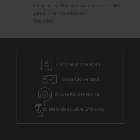
k
d
u
r
Erlebe unsere Produkte hautnah und lass dich
o
a
r
s
persönlich im Store beraten.
n
t
G
Übersicht
a
e
a
n
n
r
d
a
n
8 Wochen Probehören
t
i
Gratis Rückversand
e
Inhouse Kundenservice
Mehr als 45 Jahre Erfahrung