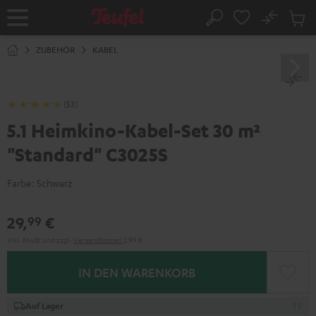
ZUM
NHALT
No
Abs
Startseite
Suche
RINGEN
Artike
im
ZUBEHÖR
KABEL
Waren
(53)
5.1 Heimkino-Kabel-Set 30 m²
"Standard" C3025S
Farbe:
Schwarz
29,
€
99
Inkl. MwSt
und zzgl.
Versandkosten
2,99 €
IN DEN WARENKORB
Auf Lager