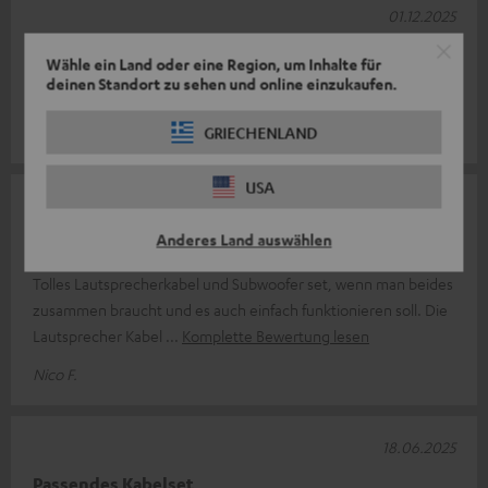
01.12.2025
Kabel okay
Wähle ein Land oder eine Region, um Inhalte für
deinen Standort zu sehen und online einzukaufen.
Kabel für Rear Lautsprecher genutzt
Uwe F.
GRIECHENLAND
USA
12.07.2025
Anderes Land auswählen
Wertige und geschmeidige Kabel
Tolles Lautsprecherkabel und Subwoofer set, wenn man beides
zusammen braucht und es auch einfach funktionieren soll. Die
Lautsprecher Kabel
Komplette Bewertung lesen
Nico F.
18.06.2025
Passendes Kabelset