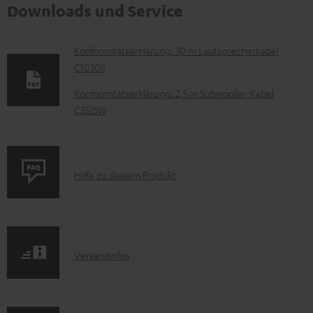
Downloads und Service
D
Konformitätserklärung: 30 m Lautsprecherkabel
C1030S
o
k
Konformitätserklärung: 2,5 m Subwoofer-Kabel
C3525W
u
m
e
P
n
Hilfe zu diesem Produkt
r
t
o
e
d
z
I
Versandinfos
u
u
n
k
m
f
t
H