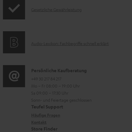
o
F
e
I
Gesetzliche Gewährleistung
r
A
r
n
m
Q
u
f
a
s
n
o
t
t
A
Audio-Lexikon: Fachbegriffe schnell erklärt
r
i
e
u
m
o
r
d
a
n
l
i
K
Persönliche Kaufberatung
t
e
a
o
o
+49 30 217 84 217
i
n
d
Mo – Fr 08:00 – 19:00 Uhr
-
n
o
z
e
Sa 09:00 – 17:30 Uhr
L
t
n
u
Sonn- und Feiertage geschlossen
n
e
a
e
Teufel Support
m
x
k
n
Häufige Fragen
V
i
Kontakt
t
z
e
Store Finder