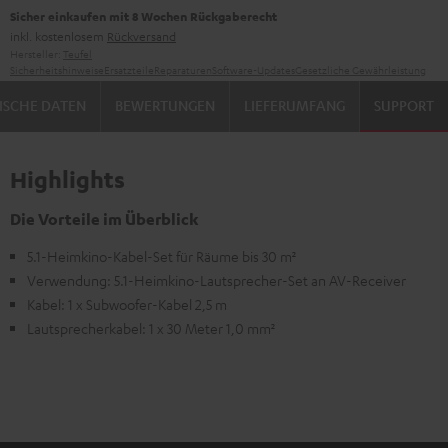
Sicher einkaufen mit 8 Wochen Rückgaberecht
inkl. kostenlosem
Rückversand
Hersteller:
Teufel
Sicherheitshinweise
Ersatzteile
Reparaturen
Software-Updates
Gesetzliche Gewährleistung
ISCHE DATEN
BEWERTUNGEN
LIEFERUMFANG
SUPPORT
Highlights
Die Vorteile im Überblick
5.1-Heimkino-Kabel-Set für Räume bis 30 m²
Verwendung: 5.1-Heimkino-Lautsprecher-Set an AV-Receiver
Kabel: 1 x Subwoofer-Kabel 2,5 m
Lautsprecherkabel: 1 x 30 Meter 1,0 mm²