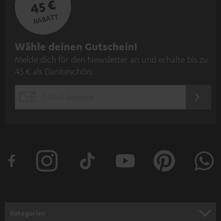
45 €
RABATT
N
Wähle deinen Gutschein!
Melde dich für den Newsletter an und erhalte bis zu
e
45 € als Dankeschön.
w
s
JETZT
EMAIL
l
ANME
WIDGET
e
t
t
e
r
a
n
Kategorien