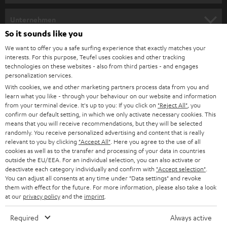
m
HEIMKINO
e
Unternehmen
l
So it sounds like you
HEIMKINO-KOMPLETTANLAGEN
SUPPORT
d
Teufel Onlineshops
We want to offer you a safe surfing experience that exactly matches your
interests. For this purpose, Teufel uses cookies and other tracking
SOUNDBARS
u
KARRIERE
technologies on these websites - also from third parties - and engages
DEUTSCHLAND
personalization services.
n
STEREO
With cookies, we and other marketing partners process data from you and
PRESSE & MARKETING
g
learn what you like - through your behaviour on our website and information
ÖSTERREICH
SMART HOME
from your terminal device. It's up to you: If you click on
"Reject All"
, you
GESCHÄFTSKUNDEN
confirm our default setting, in which we only activate necessary cookies. This
means that you will receive recommendations, but they will be selected
SCHWEIZ
BLUETOOTH-LAUTSPRECHER
PARTNERPROGRAMM
randomly. You receive personalized advertising and content that is really
relevant to you by clicking
"Accept All"
. Here you agree to the use of all
KOPFHÖRER
cookies as well as to the transfer and processing of your data in countries
NIEDERLANDE
BLOG
outside the EU/EEA. For an individual selection, you can also activate or
deactivate each category individually and confirm with
"Accept selection"
.
BLUETOOTH-KOPFHÖRER
NEWSLETTER
You can adjust all consents at any time under "Data settings" and revoke
BELGIEN
them with effect for the future. For more information, please also take a look
STEREOANLAGEN
at our
privacy policy
and the
imprint
.
STORES
FRANKREICH
LAUTSPRECHER
Required
Always active
DEINE VORTEILE BEI TEUFEL