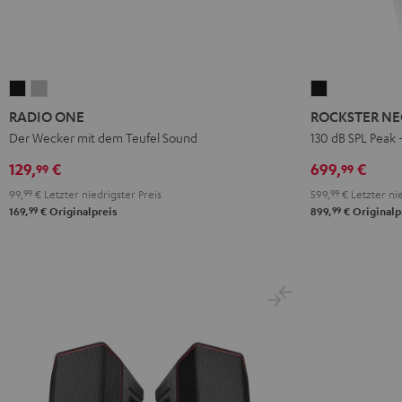
RADIO
RADIO
ROCKSTER
ONE
ONE
NEO
RADIO ONE
ROCKSTER N
Black
Light
Schwarz
Der Wecker mit dem Teufel Sound
130 dB SPL Peak
Gray
129,
€
699,
€
99
99
99,
99
€
Letzter niedrigster Preis
599,
99
€
Letzter nie
99
99
169,
€
Originalpreis
899,
€
Originalp