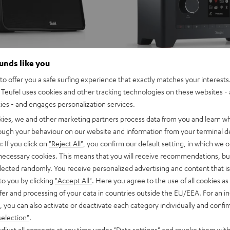
ounds like you
o offer you a safe surfing experience that exactly matches your interests.
Teufel uses cookies and other tracking technologies on these websites - 
ties - and engages personalization services.
kies, we and other marketing partners process data from you and learn w
rough your behaviour on our website and information from your terminal de
: If you click on
"Reject All"
, you confirm our default setting, in which we o
 necessary cookies. This means that you will receive recommendations, bu
elected randomly. You receive personalized advertising and content that is 
to you by clicking
"Accept All"
. Here you agree to the use of all cookies as 
fer and processing of your data in countries outside the EU/EEA. For an in
, you can also activate or deactivate each category individually and confi
selection"
.
djust all consents at any time under "Data settings" and revoke them with