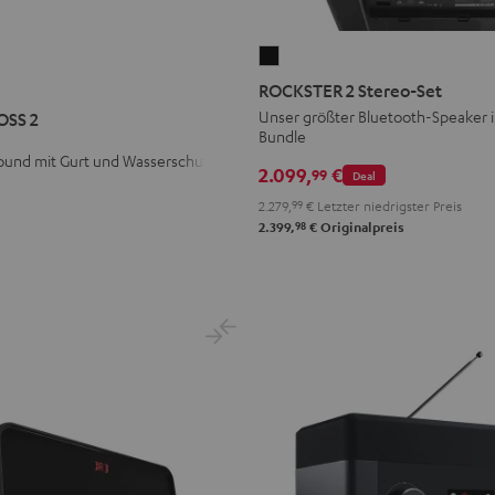
ROCKSTER
R
STER
2
ROCKSTER 2 Stereo-Set
S
Stereo-
Unser größter Bluetooth-Speaker 
OSS 2
Bundle
Set
ound mit Gurt und Wasserschutz
Schwarz
2.099,
€
99
Deal
2.279,
99
€
Letzter niedrigster Preis
98
2.399,
€
Originalpreis