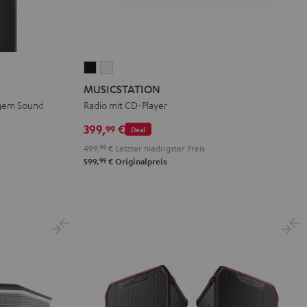
MUSICSTATION
MUSICSTATION
Schwarz
Weiß
MUSICSTATION
gem Sound
Radio mit CD-Player
399,
€
99
Deal
499,
99
€
Letzter niedrigster Preis
99
599,
€
Originalpreis