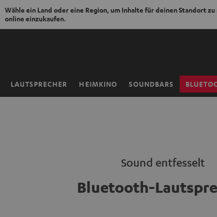
Wähle ein Land oder eine Region, um Inhalte für deinen Standort zu
online einzukaufen.
ZUM
NHALT
RINGEN
LAUTSPRECHER
HEIMKINO
SOUNDBARS
BLUETO
Startseite
Sound entfesselt
Bluetooth-Lautspr