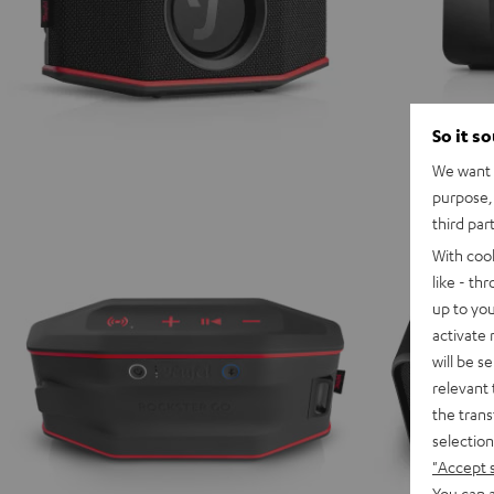
So it s
We want t
purpose, 
third par
With coo
like - th
up to you
activate
will be s
relevant 
the trans
selection
"Accept 
You can a