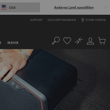
Anderes Land auswählen
USA
SUPPORT
GESCHÄFTSKUNDEN
STORE FINDER
No
R
MEHR
Suche
Mein
Artikel
Konto
im
Warenk