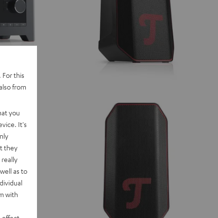
 For this
also from
hat you
vice. It's
nly
t they
really
well as to
dividual
rm with
 effect