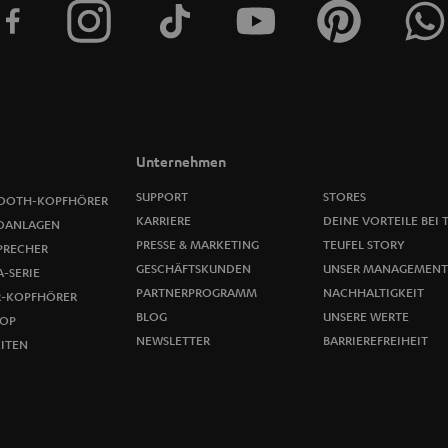
e
r
a
n
m
Unternehmen
e
SUPPORT
STORES
OOTH-KOPFHÖRER
KARRIERE
DEINE VORTEILE BEI 
OANLAGEN
l
PRESSE & MARKETING
TEUFEL STORY
PRECHER
GESCHÄFTSKUNDEN
UNSER MANAGEMENT
-SERIE
d
PARTNERPROGRAMM
NACHHALTIGKEIT
R-KOPFHÖRER
u
BLOG
UNSERE WERTE
OP
NEWSLETTER
BARRIEREFREIHEIT
ITEN
n
g