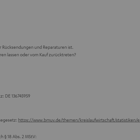
 für Rücksendungen und Reparaturen ist.
eren lassen oder vom Kauf zurücktreten?
z: DE 136745959
ätegesetz:
https://www.bmuv.de/themen/kreislaufwirtschaft/statistiken/
ch § 18 Abs. 2 MStV: