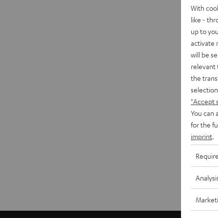
With coo
like - th
up to you
activate
will be s
relevant 
the trans
selection
"Accept 
You can a
for the f
imprint
.
Requir
Analysi
Market