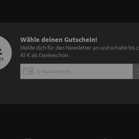
N
Wähle deinen Gutschein!
Melde dich für den Newsletter an und erhalte bis 
€
e
45 € als Dankeschön.
TT
w
EMAIL
s
WIDGET
l
e
t
t