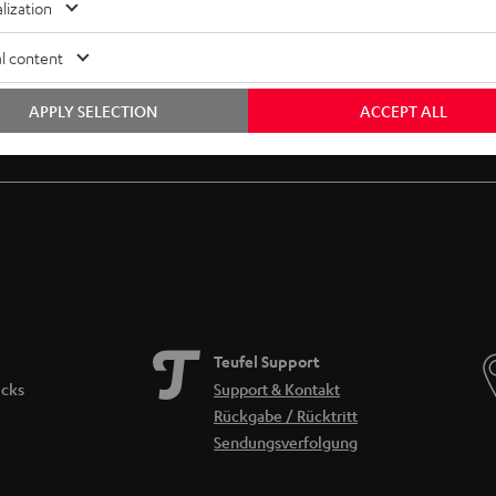
lization
l content
APPLY SELECTION
ACCEPT ALL
Gratis Rückversand
Inhouse Kundenservice
Teufel Support
icks
Support & Kontakt
Rückgabe / Rücktritt
Sendungsverfolgung