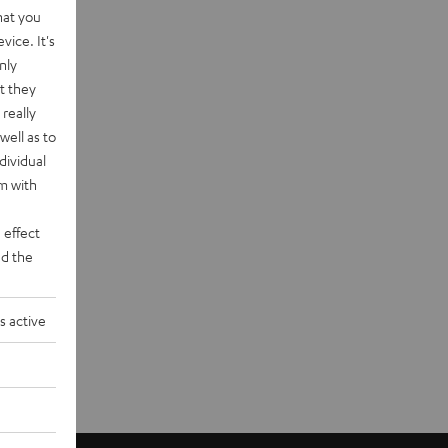
hat you
vice. It's
nly
t they
really
well as to
dividual
rm with
 effect
d the
s active