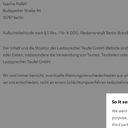
Sascha Mallah
Budapester Straße 44
10787 Berlin
Aufsichtsbehörde nach § 5 Abs. 1 Nr. 8 DDG: Medienanstalt Berlin-Bra
Der Inhalt und die Struktur der Lautsprecher Teufel GmbH Website sind
oder Daten, insbesondere die Verwendung von Texten, Textteilen oder
Lautsprecher Teufel GmbH.
Wir sind immer bemüht, eventuelle Meinungsverschiedenheiten aus un
wir uns entschieden, nicht an einem Schlichtungsverfahren teilzunehmen
So it s
We want t
purpose, 
third par