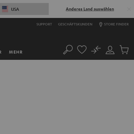
Anderes Land auswählen
USA
SUPPORT
GESCHÄFTSKUNDEN
STORE FINDER
No
R
MEHR
Suche
Mein
Artikel
Konto
im
Warenk