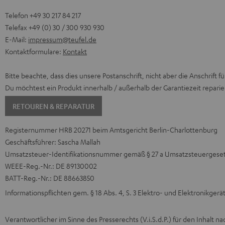
Telefon +49 30 217 84 217
Telefax +49 (0) 30 / 300 930 930
E-Mail:
impressum@teufel.de
Kontaktformulare:
Kontakt
Bitte beachte, dass dies unsere Postanschrift, nicht aber die Anschrift
Du möchtest ein Produkt innerhalb / außerhalb der Garantiezeit repari
RETOUREN & REPARATUR
Registernummer HRB 20271 beim Amtsgericht Berlin-Charlottenburg
Geschäftsführer: Sascha Mallah
Umsatzsteuer-Identifikationsnummer gemäß § 27 a Umsatzsteuergeset
WEEE-Reg.-Nr.: DE 89130002
BATT-Reg.-Nr.: DE 88663850
Informationspflichten gem. § 18 Abs. 4, S. 3 Elektro- und Elektronikger
Verantwortlicher im Sinne des Presserechts (V.i.S.d.P.) für den Inhalt na