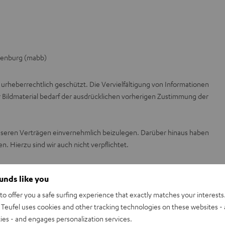
ndenburg (mabb)
 urheberrechtlich geschützt. Die Vervielfältigung von Informationen
 Bildmaterial bedarf der ausdrücklichen vorherigen Zustimmung der
seren Verträgen einvernehmlich beizulegen. Darüber hinaus haben
. Hierzu sind wir auch nicht verpflichtet.
ounds like you
o offer you a safe surfing experience that exactly matches your interests.
Teufel uses cookies and other tracking technologies on these websites - 
ties - and engages personalization services.