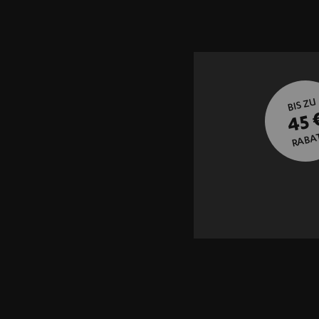
BIS ZU
45 
RABA