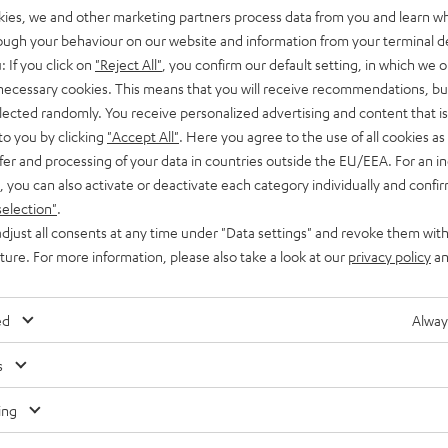
kies, we and other marketing partners process data from you and learn w
rough your behaviour on our website and information from your terminal de
: If you click on
"Reject All"
, you confirm our default setting, in which we o
 necessary cookies. This means that you will receive recommendations, bu
elected randomly. You receive personalized advertising and content that is 
to you by clicking
"Accept All"
. Here you agree to the use of all cookies as 
fer and processing of your data in countries outside the EU/EEA. For an in
, you can also activate or deactivate each category individually and confi
selection"
.
djust all consents at any time under "Data settings" and revoke them with
uture. For more information, please also take a look at our
privacy policy
an
ed
Alway
s
ing