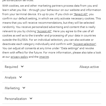
personalization services.
DEUTSCHLAND
n
With cookies, we and other marketing partners process data from you and
STEREO
PRESSE & MARKETING
learn what you like - through your behaviour on our website and information
g
ÖSTERREICH
from your terminal device. It's up to you: If you click on
"Reject All"
, you
SMART HOME
confirm our default setting, in which we only activate necessary cookies. This
GESCHÄFTSKUNDEN
means that you will receive recommendations, but they will be selected
randomly. You receive personalized advertising and content that is really
SCHWEIZ
BLUETOOTH-LAUTSPRECHER
PARTNERPROGRAMM
relevant to you by clicking
"Accept All"
. Here you agree to the use of all
cookies as well as to the transfer and processing of your data in countries
KOPFHÖRER
outside the EU/EEA. For an individual selection, you can also activate or
NIEDERLANDE
BLOG
deactivate each category individually and confirm with
"Accept selection"
.
BLUETOOTH-KOPFHÖRER
You can adjust all consents at any time under "Data settings" and revoke
NEWSLETTER
them with effect for the future. For more information, please also take a look
BELGIEN
at our
privacy policy
and the
imprint
.
STEREOANLAGEN
STORES
FRANKREICH
Required
Always active
LAUTSPRECHER
DEINE VORTEILE BEI TEUFEL
Analysis
POLEN
ULTIMA-SERIE
TEUFEL STORY
Marketing
Technische Änderungen, Tippfehler und Irrtum vorbehalten. Das auf unseren
IN-EAR-KOPFHÖRER
SPANIEN
UNSER MANAGEMENT
Fotos abgebildete Zubehör ist nicht im Lieferumfang enthalten. Etwaige
Entsorgungsgebühren für Batterien sind im Preis inbegriffen.
Personalization
FANSHOP
NACHHALTIGKEIT
ITALIEN