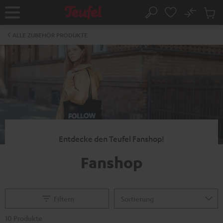
ZUM
NHALT
No
Abs
Startseite
Suche
RINGEN
Artike
im
ALLE ZUBEHÖR PRODUKTE
Waren
Entdecke den Teufel Fanshop!
Fanshop
Filtern
10 Produkte