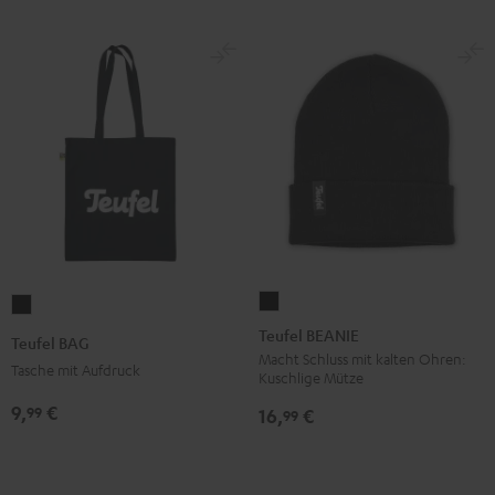
Teufel
Teufel
BEANIE
BAG
Teufel BEANIE
Teufel BAG
Schwarz
Schwarz
Macht Schluss mit kalten Ohren:
Tasche mit Aufdruck
Kuschlige Mütze
9,
€
99
16,
€
99