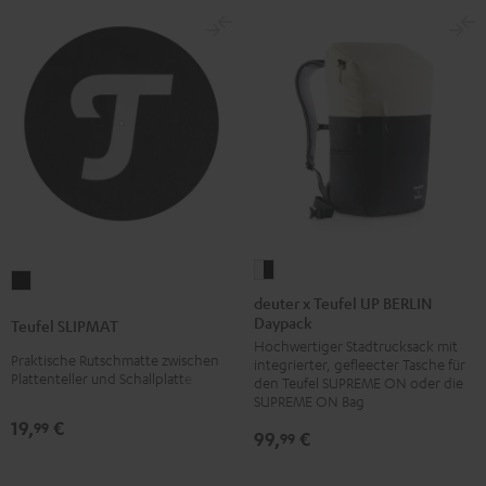
deuter
Teufel
x
deuter x Teufel UP BERLIN
SLIPMAT
Daypack
Teufel
Teufel SLIPMAT
Schwarz
Hochwertiger Stadtrucksack mit
UP
Praktische Rutschmatte zwischen
integrierter, gefleecter Tasche für
BERLIN
Plattenteller und Schallplatte
den Teufel SUPREME ON oder die
Daypack
SUPREME ON Bag
19,
€
Bone
99
99,
€
99
&
Black