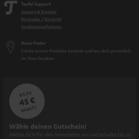
Teufel Support
Support & Kontakt
Rückgabe / Rücktritt
Sendungsverfolgung
Store Finder
Erlebe unsere Produkte hautnah und lass dich persönlich
im Store beraten.
BIS ZU
45 €
RABATT
N
Wähle deinen Gutschein!
Melde dich für den Newsletter an und erhalte bis zu
e