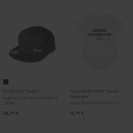
Teufel
Teufel
BABY
CAP
Teufel BABY BODY "Sound
Teufel CAP "Teufel"
Generator"
BODY
"Teufel"
Snapback Cap mit Logoprägung
„Teufel“
Kurzer Strampler mit Aufdruck
"Sound
Schwarz
Generator"
24,
€
19,
€
99
99
Weiß