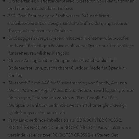
Ultraportabler, klangstarker Stereo-Bluetooth-Speaker für drinnen
und draußen mit starkem Tiefbass
360-Grad-Schutz gegen Strahlwasser IPX5-zertifiziert,
stoßabsorbierendes Design, seitliche Griffmulden, anpassbarer
Tragegurt und robustes Gehäuse
Großzügiges 2-Wege-System mit zwei Hochtönern, Subwoofer
und zwei rückseitigen Passivmembranen, Dynamore-Technologie
für breites, räumliches Klangbild
Clevere Ankippfunktion für optimalen Abstrahlwinkel bei
Bodenaufstellung, zuschaltbarer Outdoor-Mode für OpenAir-
Feeling
Bluetooth 5.3 mit AAC für Musikstreaming von Spotify, Amazon
Music, YouTube, Apple Music & Co., Videoton wird lippensynchron
übertragen, Reichweiten von bis zu 15 m, Google Fast Pair,
Multipoint-Funktion: verbinde zwei Smartphones gleichzeitig,
spiele Songs nacheinander ab
Party Link: verbinde kabellos bis zu 100 ROCKSTER CROSS 2,
ROCKSTER NEO, MYND oder ROCKSTER GO 2, Party Link Stereo:
verbinde kabellos zwei ROCKSTER CROSS 2 als Stereo-Set