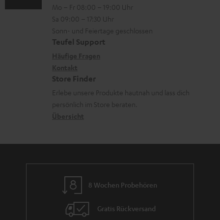
n
Mo – Fr 08:00 – 19:00 Uhr
l
-
n
o
z
Sa 09:00 – 17:30 Uhr
i
L
t
n
u
Sonn- und Feiertage geschlossen
n
e
a
e
Teufel Support
m
k
x
k
n
Häufige Fragen
V
s
i
Kontakt
t
z
e
Store Finder
.
k
d
u
r
Erlebe unsere Produkte hautnah und lass dich
t
o
a
r
s
persönlich im Store beraten.
i
n
t
G
Übersicht
a
t
e
a
n
l
n
r
d
e
a
_
n
h
8 Wochen Probehören
t
i
i
Gratis Rückversand
d
e