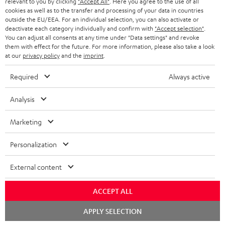
relevant to you by clicking
"Accept All"
. Here you agree to the use of all
KOPFHÖRER
cookies as well as to the transfer and processing of your data in countries
NIEDERLANDE
BLOG
outside the EU/EEA. For an individual selection, you can also activate or
deactivate each category individually and confirm with
"Accept selection"
.
BLUETOOTH-KOPFHÖRER
NEWSLETTER
You can adjust all consents at any time under "Data settings" and revoke
BELGIEN
them with effect for the future. For more information, please also take a look
STEREOANLAGEN
at our
privacy policy
and the
imprint
.
STORES
FRANKREICH
LAUTSPRECHER
Required
Always active
DEINE VORTEILE BEI TEUFEL
POLEN
ULTIMA-SERIE
Analysis
TEUFEL STORY
Technische Änderungen, Tippfehler und Irrtum vorbehalten. Das auf unseren
IN-EAR-KOPFHÖRER
Marketing
SPANIEN
UNSER MANAGEMENT
Fotos abgebildete Zubehör ist nicht im Lieferumfang enthalten. Etwaige
Entsorgungsgebühren für Batterien sind im Preis inbegriffen.
FANSHOP
Personalization
NACHHALTIGKEIT
ITALIEN
©2026 Lautsprecher Teufel GmbH - All rights reserved.
NEUHEITEN
External content
UNSERE WERTE
USA
Impressum
AGB
Datenschutz
Daten-Einstellungen
EU Data Act
BARRIEREFREIHEIT
ACCEPT ALL
Vertrag widerrufen
WEITERE LÄNDER
Chat
APPLY SELECTION
starten