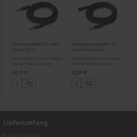
Anschlusskabel 3,5-mm-
Verlängerungskabel 3,5-
Pi
Klinke 1,5 m
mm-Klinke 1,5 m
Universelles 3,5-mm-Klinken-
Universelles 3,5-mm-Klinken-
2-K
Stereo-Anschlusskabel
Stereo-Verlängerungskabel
ver
Sof
12,
€
12,
€
31
99
99
DJ 
DJ)
Lieferumfang
ROCKSTER CROSS 2