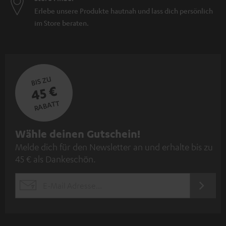
Erlebe unsere Produkte hautnah und lass dich persönlich
im Store beraten.
BIS ZU
45 €
RABATT
N
Wähle deinen Gutschein!
Melde dich für den Newsletter an und erhalte bis zu
e
45 € als Dankeschön.
w
s
JETZT
EMAIL
l
ANME
WIDGET
e
t