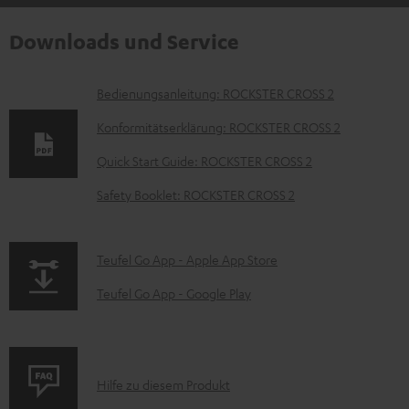
Downloads und Service
D
Bedienungsanleitung: ROCKSTER CROSS 2
o
Konformitätserklärung: ROCKSTER CROSS 2
k
Quick Start Guide: ROCKSTER CROSS 2
u
Safety Booklet: ROCKSTER CROSS 2
m
e
n
p
Teufel Go App - Apple App Store
t
a
Teufel Go App - Google Play
e
g
z
e
u
.
P
Hilfe zu diesem Produkt
m
p