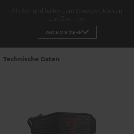
Klicken und halten zum Bewegen. Klicken
zum Zoomen.
Tap to zoom
ZEIGE MIR MEHR
Technische Daten