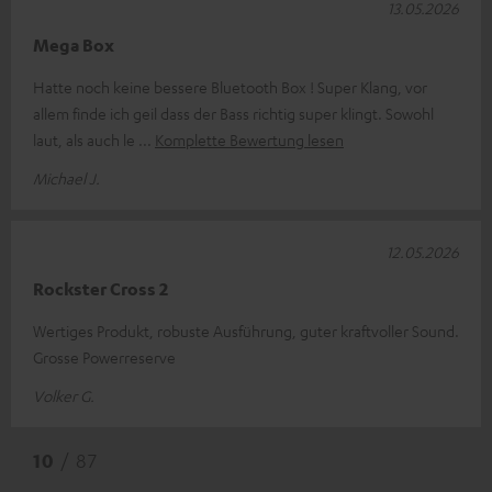
13.05.2026
Mega Box
Hatte noch keine bessere Bluetooth Box ! Super Klang, vor
allem finde ich geil dass der Bass richtig super klingt. Sowohl
laut, als auch le
Komplette Bewertung lesen
Michael J.
12.05.2026
Rockster Cross 2
Wertiges Produkt, robuste Ausführung, guter kraftvoller Sound.
Grosse Powerreserve
Volker G.
10
/ 87