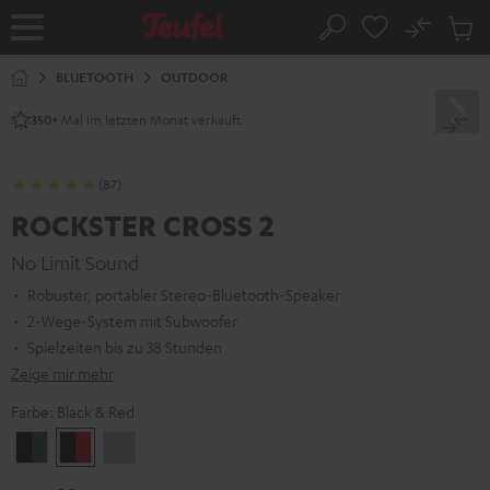
ZUM
NHALT
No
Abs
Startseite
Suche
RINGEN
Artike
im
BLUETOOTH
OUTDOOR
Waren
Mal im letzten Monat verkauft.
350+
(87)
ROCKSTER CROSS 2
No Limit Sound
Robuster, portabler Stereo-Bluetooth-Speaker
2-Wege-System mit Subwoofer
Spielzeiten bis zu 38 Stunden
Zeige mir mehr
Farbe:
Black & Red
Black
Black
Light
&
&
Gray