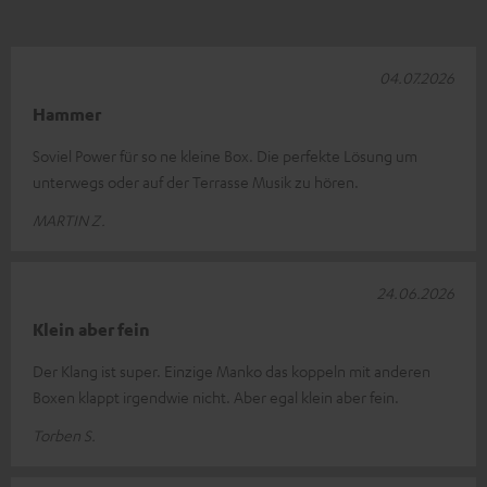
04.07.2026
Hammer
Soviel Power für so ne kleine Box. Die perfekte Lösung um
unterwegs oder auf der Terrasse Musik zu hören.
MARTIN Z.
24.06.2026
Klein aber fein
Der Klang ist super. Einzige Manko das koppeln mit anderen
Boxen klappt irgendwie nicht. Aber egal klein aber fein.
Torben S.