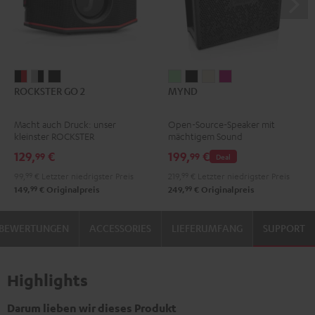
ROCKSTER
ROCKSTER
ROCKSTER
MYND
MYND
MYND
MYND
ROCKSTER GO 2
MYND
GO
GO
GO
Light
Warm
Warm
Wild
2
2
2
Mint
Black
White
Berry
Macht auch Druck: unser
Open-Source-Speaker mit
Black
Gray
Night
kleinster ROCKSTER
mächtigem Sound
&
&
Black
129,
€
199,
€
99
99
Deal
Red
Black
99,
99
€
Letzter niedrigster Preis
219,
99
€
Letzter niedrigster Preis
99
99
149,
€
Originalpreis
249,
€
Originalpreis
BEWERTUNGEN
ACCESSORIES
LIEFERUMFANG
SUPPORT
Highlights
Darum lieben wir dieses Produkt