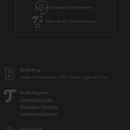
d
Inhouse Kundenservice
e
Mehr als 45 Jahre Erfahrung
n
Teufel Blog
Audio-Technologien, HiFi-Trends, Tipps & Tricks
Teufel Support
Support & Kontakt
Rückgabe / Rücktritt
Sendungsverfolgung
Store Finder