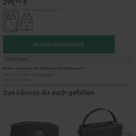
299,
€
99
Green
Red
Inkl. MwSt
und zzgl.
Versandkosten
9,99 €
IN DEN WARENKORB
Auf Lager
Sicher einkaufen mit 8 Wochen Rückgaberecht
inkl. kostenlosem
Rückversand
Hersteller:
Teufel
Sicherheitshinweise
Ersatzteile
Reparaturen
Software-Updates
Gesetzliche Gewährleistung
Das könnte dir auch gefallen