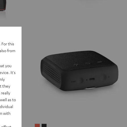
 For this
also from
hat you
vice. It's
nly
t they
really
well as to
dividual
rm with
 effect
BOOMSTER
BOOMSTER