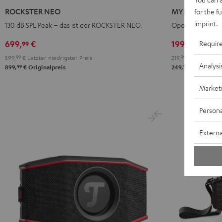
NEO
Light
Warm
Warm
W
ROCKSTER NEO
MYND
for the f
Schwarz
Mint
Black
White
B
imprint
.
130 dB SPL Peak – das ist der ROCKSTER NEO.
Open-Source-Sp
699,
€
199,
€
Requir
99
99
Deal
599,
99
€
Letzter niedrigster Preis
219,
99
€
Letzter nie
Analysi
99
99
899,
€
Originalpreis
249,
€
Originalp
Market
Persona
Externa