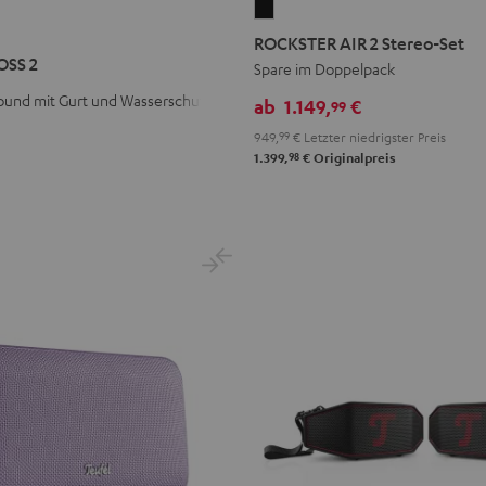
ROCKSTER
R
STER
AIR
ROCKSTER AIR 2 Stereo-Set
S
2
OSS 2
Spare im Doppelpack
Stereo-
ound mit Gurt und Wasserschutz
ab
1.149,
€
99
Set
949,
99
€
Letzter niedrigster Preis
Schwarz
98
1.399,
€
Originalpreis