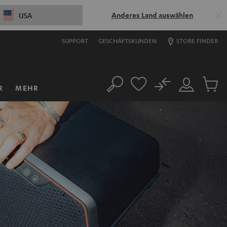
Anderes Land auswählen
USA
SUPPORT
GESCHÄFTSKUNDEN
STORE FINDER
No
R
MEHR
Suche
Mein
Artikel
Konto
im
Warenk