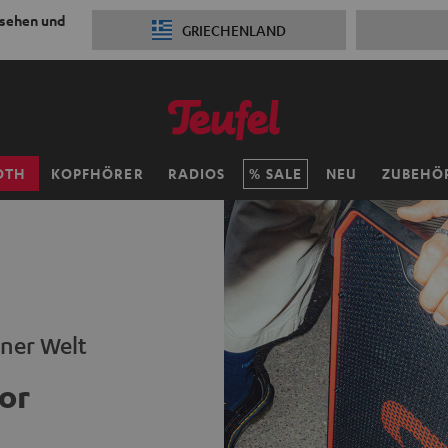
 sehen und
GRIECHENLAND
OTH
KOPFHÖRER
RADIOS
SALE
NEU
ZUBEHÖ
iner Welt
or