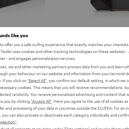
ounds like you
o offer you a safe surfing experience that exactly matches your interests.
Teufel uses cookies and other tracking technologies on these websites - 
ties - and engages personalization services.
kies, we and other marketing partners process data from you and learn w
rough your behaviour on our website and information from your terminal de
: If you click on
"Reject All"
, you confirm our default setting, in which we o
 necessary cookies. This means that you will receive recommendations, bu
elected randomly. You receive personalized advertising and content that is 
to you by clicking
"Accept All"
. Here you agree to the use of all cookies as 
fer and processing of your data in countries outside the EU/EEA. For an in
, you can also activate or deactivate each category individually and confi
selection"
.
ROCKSTER
D
YND
djust all consents at any time under "Data settings" and revoke them with