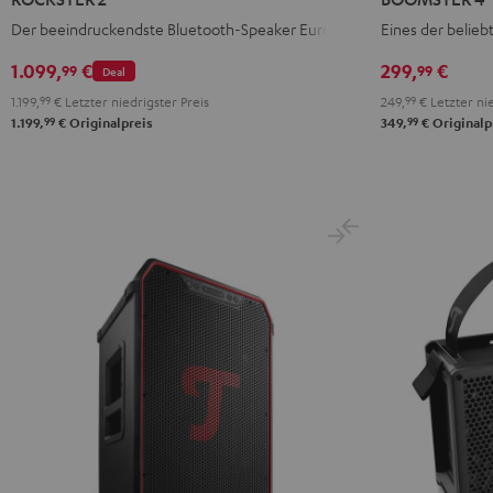
Schwarz
Mint
Night
Der beeindruckendste Bluetooth-Speaker Europas
Eines der belieb
Green
Black
1.099,
€
299,
€
99
99
Deal
1.199,
99
€
Letzter niedrigster Preis
249,
99
€
Letzter nie
99
99
1.199,
€
Originalpreis
349,
€
Originalp