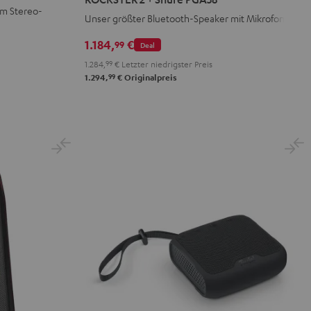
+
im Stereo-
Unser größter Bluetooth-Speaker mit Mikrofon
Shure
PGA58
1.184,
€
99
Deal
Schwarz
1.284,
99
€
Letzter niedrigster Preis
99
1.294,
€
Originalpreis