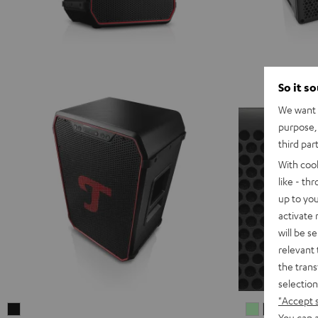
So it s
We want t
purpose, 
third par
With coo
like - th
up to you
activate
will be s
relevant 
the trans
selection
"Accept 
ROCKSTER
MYND
MYND
MYN
M
You can a