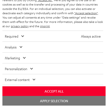
relevant to you by clicking
"Accept All"
. Here you agree to the use of all
cookies as well as to the transfer and processing of your data in countries
e
outside the EU/EEA. For an individual selection, you can also activate or
r
deactivate each category individually and confirm with
"Accept selection"
.
You can adjust all consents at any time under "Data settings" and revoke
a
them with effect for the future. For more information, please also take a look
at our
privacy policy
and the
imprint
.
n
Kategorien
m
Required
Always active
HEIMKINO
e
Unternehmen
Analysis
l
HEIMKINO-KOMPLETTANLAGEN
SUPPORT
d
Teufel Onlineshops
Marketing
SOUNDBARS
u
KARRIERE
DEUTSCHLAND
Personalization
n
STEREO
PRESSE & MARKETING
g
External content
ÖSTERREICH
SMART HOME
GESCHÄFTSKUNDEN
ACCEPT ALL
SCHWEIZ
BLUETOOTH-LAUTSPRECHER
PARTNERPROGRAMM
Chat
APPLY SELECTION
starten
KOPFHÖRER
NIEDERLANDE
BLOG