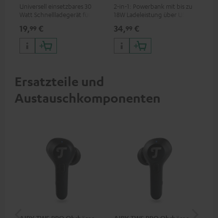
Universell einsetzbares 30
2-in-1: Powerbank mit bis zu
Erm
Watt Schnellladegerät für
18W Ladeleistung über USB
Aus
Kopfhörer & Portables sowie
Typ C & Wireless Charger mit
mit
19,
€
34,
€
74
99
99
Apple iPhones, Android
bis zu 10W Ladestrom
HDM
Smartphones, Tablets und
Fir
Geräte mit USB-C-Anschluss
Inp
Ersatzteile und
Austauschkomponenten