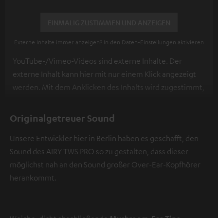
EINMALIG ZUSTIMMEN UND ANZEIGEN
Externe Inhalte immer anzeigen? In den Daten‑Einstellungen aktivieren
YouTube-/Vimeo-Videos sind externe Inhalte. Der
externe Inhalt kann hier mit nur einem Klick angezeigt
werden. Mit dem Anklicken des Inhalts wird zugestimmt,
dass externe Inhalte angezeigt werden. Dabei können
personenbezogene Daten an Drittplattformen
Originalgetreuer Sound
übermittelt werden.
Weitere Informationen sind in der
Unsere Entwickler hier in Berlin haben es geschafft, den
Datenschutzerklärung unter I zu finden
.
Sound des AIRY TWS PRO so zu gestalten, dass dieser
möglichst nah an den Sound großer Over-Ear-Kopfhörer
herankommt.