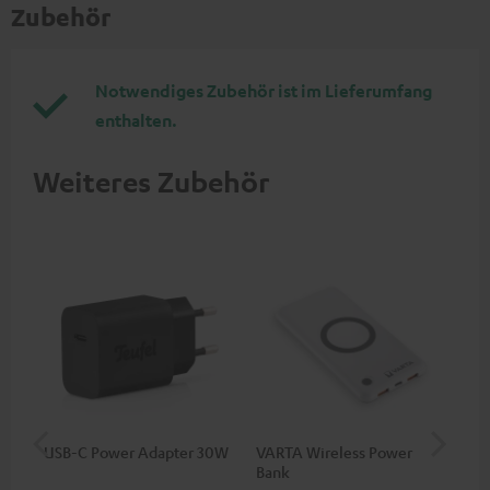
Zubehör
Notwendiges Zubehör ist im Lieferumfang
enthalten.
Weiteres Zubehör
USB-C Power Adapter 30W
VARTA Wireless Power
Fe
Bank
Ext