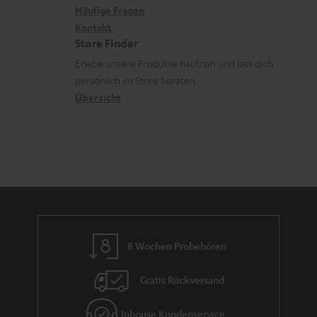
k
x
k
n
Häufige Fragen
V
s
i
Kontakt
t
z
e
Store Finder
.
k
d
u
r
Erlebe unsere Produkte hautnah und lass dich
t
o
a
r
s
persönlich im Store beraten.
i
n
t
G
Übersicht
a
t
e
a
n
l
n
r
d
e
a
_
n
h
t
i
i
d
e
8 Wochen Probehören
d
Gratis Rückversand
e
n
Inhouse Kundenservice