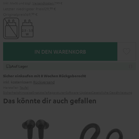
Inkl. MwSt
und zzgl.
Versandkosten
7,99 €
Letzter niedrigster Preis
129,
99
€
Originalpreis
169,
99
€
IN DEN WARENKORB
Auf Lager
Sicher einkaufen mit 8 Wochen Rückgaberecht
inkl. kostenlosem
Rückversand
Hersteller:
Teufel
Sicherheitshinweise
Ersatzteile
Reparaturen
Software-Updates
Gesetzliche Gewährleistung
Das könnte dir auch gefallen