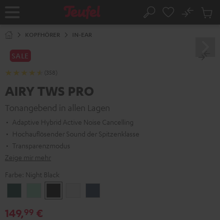
ZUM
NHALT
No
Abs
Startseite
Suche
RINGEN
Artike
im
KOPFHÖRER
IN-EAR
Waren
SALE
(358)
AIRY TWS PRO
Tonangebend in allen Lagen
Adaptive Hybrid Active Noise Cancelling
Hochauflösender Sound der Spitzenklasse
Transparenzmodus
Zeige mir mehr
Farbe:
Night Black
Cosmic
Misty
Night
Silver
Steel
Teal
Green
Black
White
Blue
149,
€
99