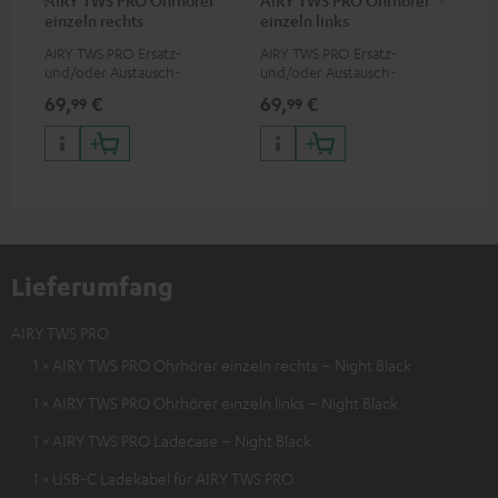
AIRY TWS PRO Ohrhörer
AIRY TWS PRO Ohrhörer
AI
einzeln rechts
einzeln links
AIRY TWS PRO Ersatz-
AIRY TWS PRO Ersatz-
Ers
und/oder Austausch-
und/oder Austausch-
Lad
Ohrhörer (einzeln rechts)
Ohrhörer (einzeln links)
nic
69,
€
69,
€
69
99
99
AIR
TWS
Lieferumfang
AIRY TWS PRO
1 × AIRY TWS PRO Ohrhörer einzeln rechts – Night Black
1 × AIRY TWS PRO Ohrhörer einzeln links – Night Black
1 × AIRY TWS PRO Ladecase – Night Black
1 × USB-C Ladekabel für AIRY TWS PRO