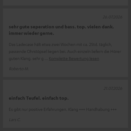
26.07.2026
sehr gute seperation und bass. top. vielen dank.
immer wieder gerne.
Das Ladecase hält etwa zwei Wochen mit ca. 2Std. täglich,
passende Ohrstöpsel liegen bei. Auch einzeln liefern die Hörer
guten Klang. sehr g
Komplette Bewertung lesen
Roberto M.
21.07.2026
einfach Teufel. einfach top.
Es gibt nur positive Erfahrungen. Klang +++ Handhabung +++
Lars C.