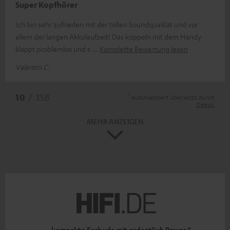
Super Kopfhörer
Ich bin sehr zufrieden mit der tollen Soundqualität und vor
allem der langen Akkulaufzeit! Das koppeln mit dem Handy
klappt problemlos und s
Komplette Bewertung lesen
Valentin C.
*
10
/ 358
automatisiert übersetzt durch
DeepL
MEHR ANZEIGEN
„… kompakte Earbuds mit ordentlich Power.“