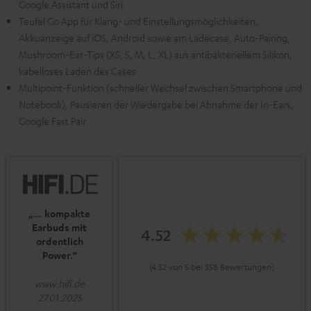
Google Assistant und Siri
Teufel Go App für Klang- und Einstellungsmöglichkeiten,
Akkuanzeige auf iOS, Android sowie am Ladecase, Auto-Pairing,
Mushroom-Ear-Tips (XS, S, M, L, XL) aus antibakteriellem Silikon,
kabelloses Laden des Cases
Multipoint-Funktion (schneller Wechsel zwischen Smartphone und
Notebook), Pausieren der Wiedergabe bei Abnahme der In-Ears,
Google Fast Pair
„… kompakte
Earbuds mit
4.52
ordentlich
Power.“
(4.52 von 5 bei 358 Bewertungen)
www.hifi.de
27.01.2025