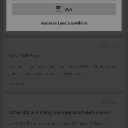
Super Sound !
USA
Guter klang !
Anderes Land auswählen
Clemens W.
28.07.2026
Airy TWS Proy
Bin sehr zu frieden mit den neuen Airy TWS Pro. Würde sie auf
jedenfall wieder kaufen. M acht weiter so.
Martin H.
28.07.2026
Guter Sitz und Klang, weniger zum telefonieren
Erster Kopfhörer wurde nach 5 min sehr heiss, Widerruf,