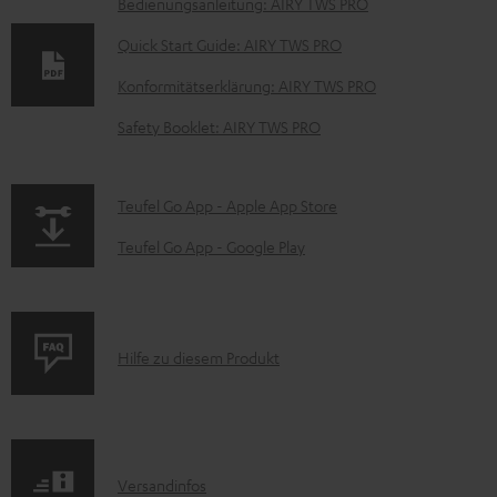
D
Bedienungsanleitung: AIRY TWS PRO
o
Quick Start Guide: AIRY TWS PRO
k
Konformitätserklärung: AIRY TWS PRO
u
Safety Booklet: AIRY TWS PRO
m
e
n
p
Teufel Go App - Apple App Store
t
a
Teufel Go App - Google Play
e
g
z
e
u
.
P
Hilfe zu diesem Produkt
m
p
r
H
r
o
e
o
d
r
d
I
Versandinfos
u