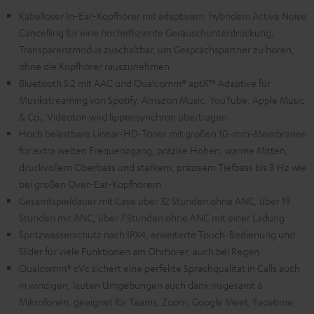
Kabelloser In-Ear-Kopfhörer mit adaptivem, hybridem Active Noise
Cancelling für eine hocheffiziente Geräuschunterdrückung,
Transparenzmodus zuschaltbar, um Gesprächspartner zu hören,
ohne die Kopfhörer rauszunehmen
Bluetooth 5.2 mit AAC und Qualcomm® aptX™ Adaptive für
Musikstreaming von Spotify, Amazon Music, YouTube, Apple Music
& Co., Videoton wird lippensynchron übertragen
Hoch belastbare Linear-HD-Töner mit großen 10-mm-Membranen
für extra weiten Frequenzgang, präzise Höhen, warme Mitten,
druckvollem Oberbass und starkem, präzisem Tiefbass bis 8 Hz wie
bei großen Over-Ear-Kopfhörern
Gesamtspieldauer mit Case über 32 Stunden ohne ANC, über 19
Stunden mit ANC, über 7 Stunden ohne ANC mit einer Ladung
Spritzwasserschutz nach IPX4, erweiterte Touch-Bedienung und
Slider für viele Funktionen am Ohrhörer, auch bei Regen
Qualcomm® cVc sichert eine perfekte Sprachqualität in Calls auch
in windigen, lauten Umgebungen auch dank insgesamt 6
Mikrofonen, geeignet für Teams, Zoom, Google Meet, Facetime,