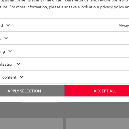
uture. For more information, please also take a look at our
privacy policy
an
ed
Alway
s
ing
5
2
lization
4
0
l content
3
0
APPLY SELECTION
ACCEPT ALL
2
0
1
0