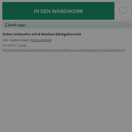
IN DEN WARENKORB
Auf Lager
Sicher einkaufen mit 8 Wochen Rückgaberecht
inkl. kostenlosem
Rückversand
Hersteller:
Teufel
Sicherheitshinweise
Ersatzteile
Reparaturen
Software-Updates
Gesetzliche Gewährleistung