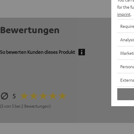
for the f
imprint
.
Requir
Bewertungen
Analysi
So bewerten Kunden dieses Produkt
Market
Persona
Externa
5
(5 von 5 bei 2 Bewertungen)