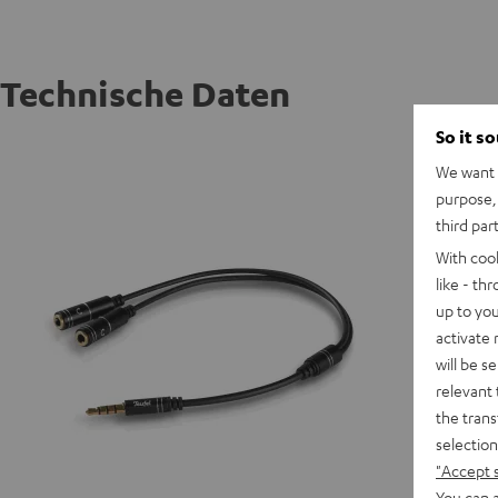
Technische Daten
So it s
Audio Y
We want t
purpose, 
third par
With coo
like - th
up to you
activate
will be s
relevant 
the trans
selection
"Accept 
You can a