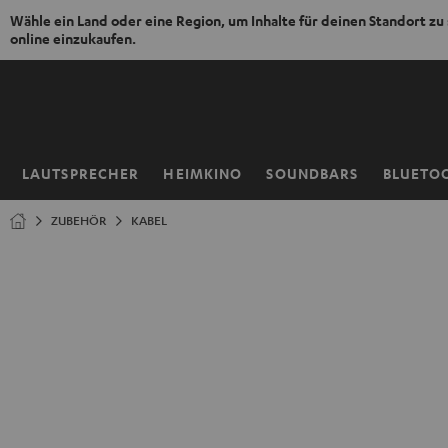
Wähle ein Land oder eine Region, um Inhalte für deinen Standort zu
online einzukaufen.
ZUM
NHALT
RINGEN
LAUTSPRECHER
HEIMKINO
SOUNDBARS
BLUETO
Startseite
ZUBEHÖR
KABEL