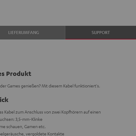
LIEFERUMFANG
SUPPORT
es Produkt
der Games genießen? Mit diesem Kabel funktioniert's.
ick
uss Kabel zum Anschluss von zwei Kopfhörern auf einen
uchsen: 3,5-mm-Klinke
lme schauen, Gamen etc.
belgeräusche, vergoldete Kontakte