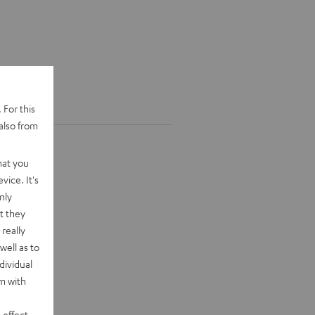
 For this
also from
hat you
vice. It's
nly
t they
really
well as to
dividual
rm with
 effect