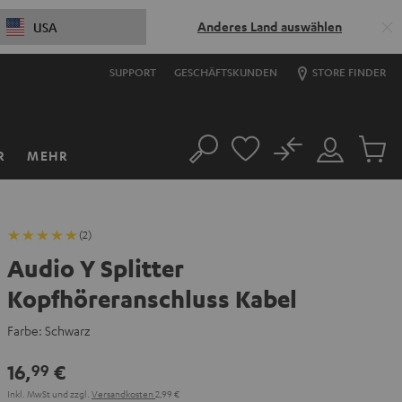
Anderes Land auswählen
USA
SUPPORT
GESCHÄFTSKUNDEN
STORE FINDER
No
R
MEHR
Suche
Mein
Artikel
Konto
im
Warenk
(2)
Audio Y Splitter
Kopfhöreranschluss Kabel
Farbe:
Schwarz
16,
€
99
Inkl. MwSt
und zzgl.
Versandkosten
2,99 €