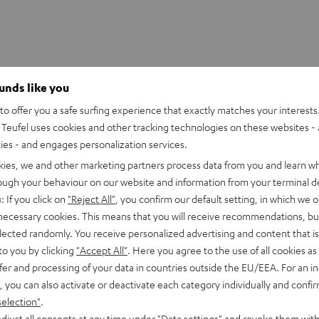
ounds like you
 Splitter Kopfhöreranschluss Kabel
o offer you a safe surfing experience that exactly matches your interests.
Teufel uses cookies and other tracking technologies on these websites - 
ties - and engages personalization services.
kies, we and other marketing partners process data from you and learn w
rough your behaviour on our website and information from your terminal de
: If you click on
"Reject All"
, you confirm our default setting, in which we o
 necessary cookies. This means that you will receive recommendations, bu
elected randomly. You receive personalized advertising and content that is 
to you by clicking
"Accept All"
. Here you agree to the use of all cookies as 
fer and processing of your data in countries outside the EU/EEA. For an in
, you can also activate or deactivate each category individually and confi
selection"
.
djust all consents at any time under "Data settings" and revoke them with