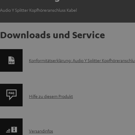
Audio Y Splitter Kopfhöreranschluss Kabel
Downloads und Service
D
Konformitätserklärung: Audio Y Splitter Kopfhöreranschlu
o
k
P
u
Hilfe zu diesem Produkt
r
m
o
e
I
Versandinfos
d
n