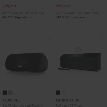
299,
€
299,
€
99
99
229,
99
€
Letzter niedrigster Preis
249,
99
€
Letzter niedrigster Preis
99
99
349,
€
Originalpreis
349,
€
Originalpreis
RADIO
RADIO
MUSICSTATION
MUSICSTATION
ONE
ONE
Schwarz
Weiß
RADIO ONE
MUSICSTATION
Black
Light
Der Wecker mit dem Teufel Sound
Radio mit CD-Player