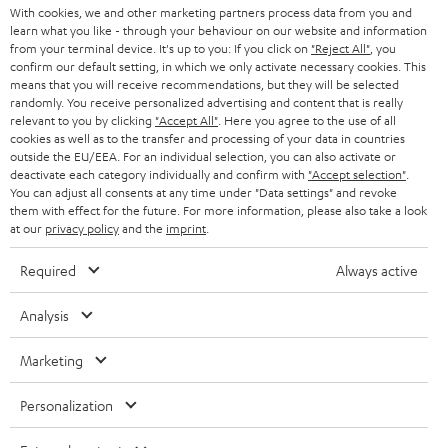
With cookies, we and other marketing partners process data from you and
learn what you like - through your behaviour on our website and information
BIS ZU
from your terminal device. It's up to you: If you click on
"Reject All"
, you
45 €
confirm our default setting, in which we only activate necessary cookies. This
means that you will receive recommendations, but they will be selected
RABATT
randomly. You receive personalized advertising and content that is really
relevant to you by clicking
"Accept All"
. Here you agree to the use of all
cookies as well as to the transfer and processing of your data in countries
N
Wähle deinen Gutschein!
outside the EU/EEA. For an individual selection, you can also activate or
deactivate each category individually and confirm with
"Accept selection"
.
Melde dich für den Newsletter an und erhalte bis zu
e
You can adjust all consents at any time under "Data settings" and revoke
45 € als Dankeschön.
w
them with effect for the future. For more information, please also take a look
at our
privacy policy
and the
imprint
.
s
JETZT
EMAIL
l
Required
Always active
ANME
WIDGET
e
Analysis
t
t
Marketing
e
Personalization
r