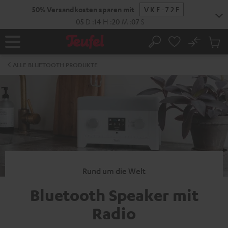
ZUM
50% Versandkosten sparen mit
VKF-72F
NHALT
RINGEN
05
D
:
14
H
:
20
M
:
06
S
No
Abs
Startseite
Suche
Artike
im
ALLE BLUETOOTH PRODUKTE
Waren
Rund um die Welt
Bluetooth Speaker mit
Radio