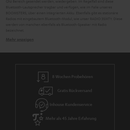
Ghz Bereich gesendet werden, wiedergeben. Im Regelfall sind diese
Bluetooth-Lautsprecher tragbar und verfügen, wie im Falle unseres
BOOMSTERS, über einen integrierten Akku. Ebenfalls gibt es stationäre
Radios mit eingebautem Bluetooth-Modul, wie unser RADIO 3SIXTY. Diese
werden von manchen ebenfalls als Bluetooth-Speaker mit Radio
bezeichnet.
Mehr anzeigen
Gibt es Bluetooth Lautsprecher mit Radio, die
wasserfest sind?
Ja, es gibt auch Bluetooth-Lautsprecher mit Radio und einer
IP-
Zertifizierung
. Unser BOOMSTER verfügt über die IPX5-Zertifizierung und
ist geschützt gegen Strahlwasser aus allen Richtungen. Hierdurch kann ein
leichterer Regenschauer problemlos überstanden werden. Durch sein
8 Wochen Probehören
robustes Gehäuse und dem Tragegriff kann er natürlich auch bei
Starkregen schnell einen neuen trockeneren Platz finden.
Gratis Rückversand
Können sich bei Bluetooth Lautsprechern mit Radio die
Frequenzen überschneiden?
Inhouse Kundenservice
Da beide Betriebsmodi nicht zur gleichen Zeit verwendet werden können
und unterschiedliche
Frequenzbereiche
bei UKW und
Bluetooth
genutzt
Mehr als 45 Jahre Erfahrung
werden, kann das Tonsignal störungsfrei wiedergegeben werden. Eine
Überschneidung oder Interferenz mit den verwendeten