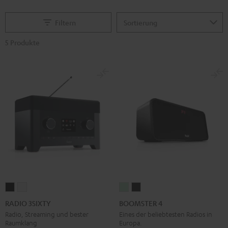
Filtern
5 Produkte
RADIO
RADIO
BOOMSTER
BOOMSTER
3SIXTY
3SIXTY
4
4
RADIO 3SIXTY
BOOMSTER 4
Schwarz
Weiß
Mint
Night
Radio, Streaming und bester
Eines der beliebtesten Radios in
Raumklang
Europa.
Green
Black