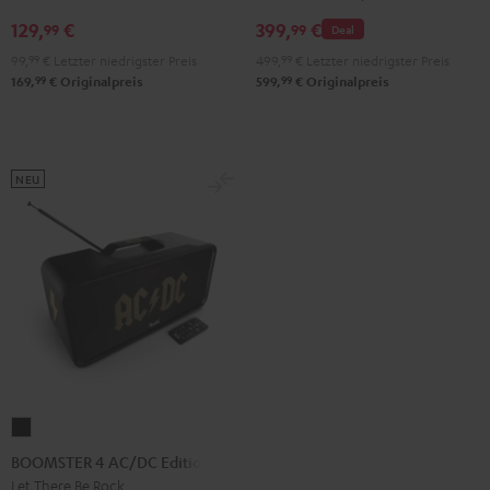
Gray
129,
€
399,
€
99
99
Deal
99,
99
€
Letzter niedrigster Preis
499,
99
€
Letzter niedrigster Preis
99
99
169,
€
Originalpreis
599,
€
Originalpreis
NEU
BOOMSTER
4
BOOMSTER 4 AC/DC Edition
AC/DC
Let There Be Rock