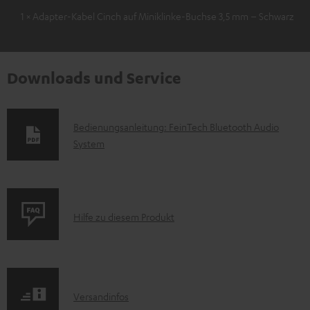
1 × Adapter-Kabel Cinch auf Miniklinke-Buchse 3,5 mm – Schwarz
Downloads und Service
D
Bedienungsanleitung: FeinTech Bluetooth Audio
System
o
k
u
m
P
Hilfe zu diesem Produkt
e
r
n
o
t
d
e
I
Versandinfos
u