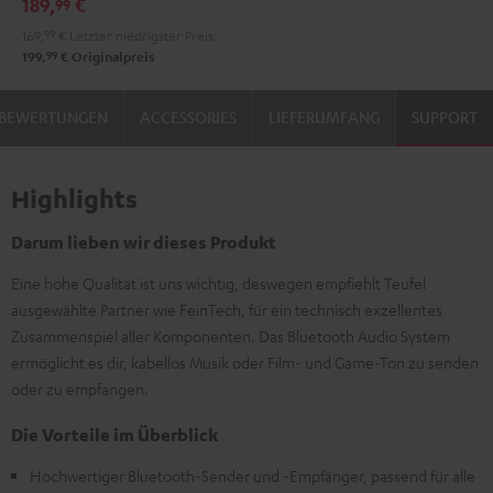
189,
€
99
Audio
169,
99
€
Letzter niedrigster Preis
System
99
199,
€
Originalpreis
Night
Black
BEWERTUNGEN
ACCESSORIES
LIEFERUMFANG
SUPPORT
Highlights
Darum lieben wir dieses Produkt
Eine hohe Qualität ist uns wichtig, deswegen empfiehlt Teufel
ausgewählte Partner wie FeinTech, für ein technisch exzellentes
Zusammenspiel aller Komponenten. Das Bluetooth Audio System
ermöglicht es dir, kabellos Musik oder Film- und Game-Ton zu senden
oder zu empfangen.
Die Vorteile im Überblick
Hochwertiger Bluetooth-Sender und -Empfänger, passend für alle