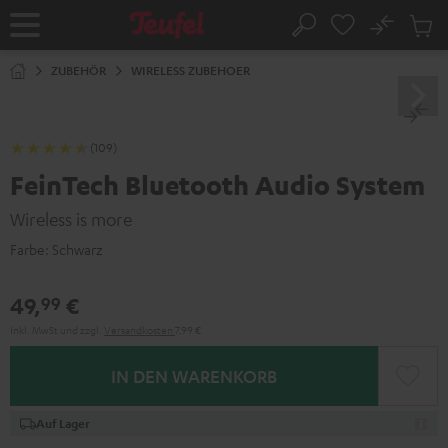
ZUM
NHALT
No
Abs
Startseite
Suche
RINGEN
Artike
im
ZUBEHÖR
WIRELESS ZUBEHOER
Waren
(109)
FeinTech Bluetooth Audio System
Wireless is more
Farbe:
Schwarz
49,
€
99
Inkl. MwSt
und zzgl.
Versandkosten
7,99 €
IN DEN WARENKORB
Auf Lager