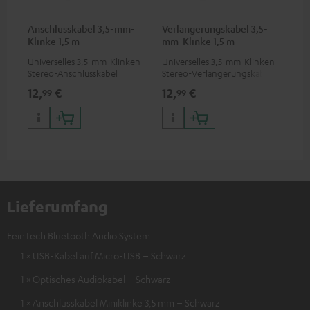
Anschlusskabel 3,5-mm-
Verlängerungskabel 3,5-
Klinke 1,5 m
mm-Klinke 1,5 m
Universelles 3,5-mm-Klinken-
Universelles 3,5-mm-Klinken-
Stereo-Anschlusskabel
Stereo-Verlängerungskabel
12,
€
12,
€
99
99
Lieferumfang
FeinTech Bluetooth Audio System
1 × USB-Kabel auf Micro-USB – Schwarz
1 × Optisches Audiokabel – Schwarz
1 × Anschlusskabel Miniklinke 3,5 mm – Schwarz