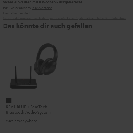
Sicher einkaufen mit 8 Wochen Rückgaberecht
inkl. kostenlosem
Rückversand
Hersteller:
FeinTech
Sicherheitshinweise
Ersatzteile
Reparaturen
Software-Updates
Gesetzliche Gewährleistung
Das könnte dir auch gefallen
REAL
REAL BLUE + FeinTech
BLUE
Bluetooth Audio System
+
Wireless anywhere
FeinTech
Bluetooth