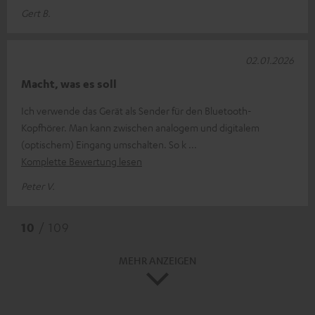
Gert B.
02.01.2026
Macht, was es soll
Ich verwende das Gerät als Sender für den Bluetooth-
Kopfhörer. Man kann zwischen analogem und digitalem
(optischem) Eingang umschalten. So k
Komplette Bewertung lesen
Peter V.
10
/ 109
MEHR ANZEIGEN