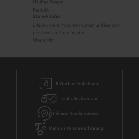
x
k
n
n
Häufige Fragen
V
i
Kontakt
t
z
e
Store Finder
k
d
u
r
Erlebe unsere Produkte hautnah und lass dich
o
a
r
s
persönlich im Store beraten.
n
t
G
Übersicht
a
e
a
n
n
r
d
a
n
8 Wochen Probehören
t
i
Gratis Rückversand
e
Inhouse Kundenservice
Mehr als 45 Jahre Erfahrung