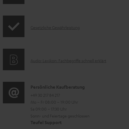
z
n
k
u
f
t
m
o
F
H
I
Gesetzliche Gewährleistung
r
A
e
n
m
Q
r
f
a
s
u
o
t
A
Audio-Lexikon: Fachbegriffe schnell erklärt
n
r
i
u
t
m
o
d
e
a
n
i
K
Persönliche Kaufberatung
r
t
e
o
o
+49 30 217 84 217
l
i
n
Mo – Fr 08:00 – 19:00 Uhr
-
n
a
o
z
Sa 09:00 – 17:30 Uhr
L
t
d
n
u
Sonn- und Feiertage geschlossen
e
a
e
e
Teufel Support
m