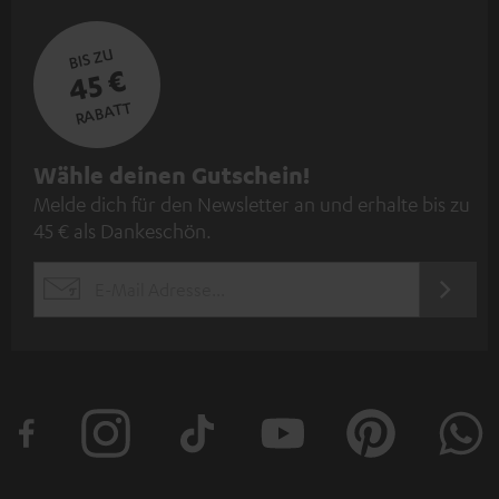
BIS ZU
45 €
RABATT
N
Wähle deinen Gutschein!
Melde dich für den Newsletter an und erhalte bis zu
e
45 € als Dankeschön.
w
s
JETZT
EMAIL
l
ANME
WIDGET
e
t
t
e
r