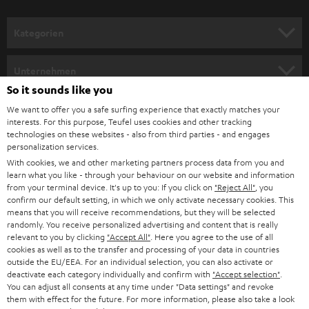
a
n
Kategorien
m
HEIMKINO
e
Unternehmen
l
So it sounds like you
HEIMKINO-KOMPLETTANLAGEN
SUPPORT
d
Teufel Onlineshops
We want to offer you a safe surfing experience that exactly matches your
interests. For this purpose, Teufel uses cookies and other tracking
SOUNDBARS
u
KARRIERE
technologies on these websites - also from third parties - and engages
DEUTSCHLAND
personalization services.
n
STEREO
With cookies, we and other marketing partners process data from you and
PRESSE & MARKETING
g
learn what you like - through your behaviour on our website and information
ÖSTERREICH
SMART HOME
from your terminal device. It's up to you: If you click on
"Reject All"
, you
GESCHÄFTSKUNDEN
confirm our default setting, in which we only activate necessary cookies. This
means that you will receive recommendations, but they will be selected
SCHWEIZ
BLUETOOTH-LAUTSPRECHER
PARTNERPROGRAMM
randomly. You receive personalized advertising and content that is really
relevant to you by clicking
"Accept All"
. Here you agree to the use of all
KOPFHÖRER
cookies as well as to the transfer and processing of your data in countries
NIEDERLANDE
BLOG
outside the EU/EEA. For an individual selection, you can also activate or
deactivate each category individually and confirm with
"Accept selection"
.
BLUETOOTH-KOPFHÖRER
NEWSLETTER
You can adjust all consents at any time under "Data settings" and revoke
BELGIEN
them with effect for the future. For more information, please also take a look
STEREOANLAGEN