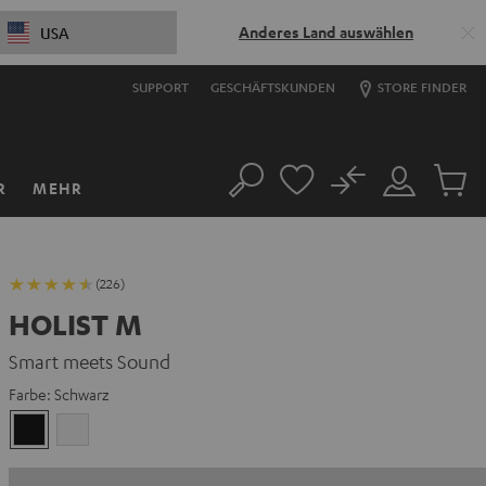
Anderes Land auswählen
USA
SUPPORT
GESCHÄFTSKUNDEN
STORE FINDER
No
R
MEHR
Suche
Mein
Artikel
Konto
im
Warenk
(226)
HOLIST M
Smart meets Sound
Farbe:
Schwarz
Schwarz
Weiß