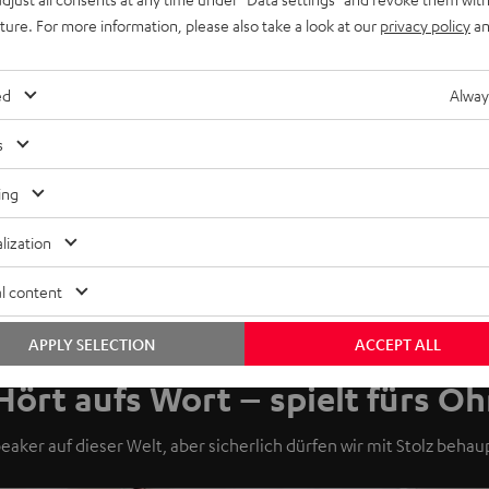
uture. For more information, please also take a look at our
privacy policy
an
ed
Alway
s
ing
lization
l content
APPLY SELECTION
ACCEPT ALL
Hört aufs Wort – spielt fürs Oh
eaker auf dieser Welt, aber sicherlich dürfen wir mit Stolz behaup