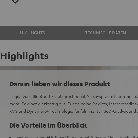
HIGHLIGHTS
TECHNISCHE DATEN
Highlights
Darum lieben wir dieses Produkt
Es gibt viele Bluetooth-Lautsprecher mit Alexa-Sprachsteuerung, 
mehr: Er klingt einzigartig gut. Erlebe deine Playlists, Internetradio
RMS und Dynamore® Technologie für fulminanten 360-Grad-Sound au
Die Vorteile im Überblick
Leistungsstarker HiFi Smart Speaker mit Amazon Alexa, hoch effi