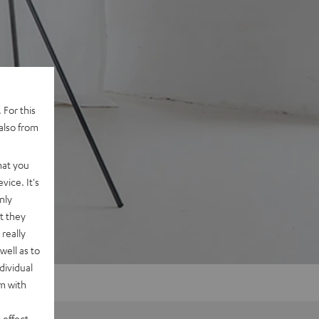
 For this
also from
hat you
vice. It's
nly
t they
really
well as to
dividual
rm with
 effect