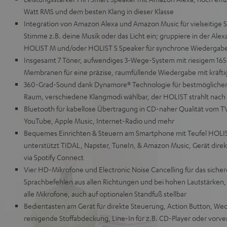
Watt RMS und dem besten Klang in dieser Klasse
Integration von Amazon Alexa und Amazon Music für vielseitige 
Stimme z.B. deine Musik oder das Licht ein; gruppiere in der Ale
HOLIST M und/oder HOLIST S Speaker für synchrone Wiedergabe
Insgesamt 7 Töner, aufwendiges 3-Wege-System mit riesigem 1
Membranen für eine präzise, raumfüllende Wiedergabe mit kräft
360-Grad-Sound dank Dynamore® Technologie für bestmöglichen K
Raum, verschiedene Klangmodi wählbar, der HOLIST strahlt nach 
Bluetooth für kabellose Übertragung in CD-naher Qualität vom TV
YouTube, Apple Music, Internet-Radio und mehr
Bequemes Einrichten & Steuern am Smartphone mit Teufel HOLIS
unterstützt TIDAL, Napster, TuneIn, & Amazon Music, Gerät direkt
via Spotify Connect
Vier HD-Mikrofone und Electronic Noise Cancelling für das sicher
Sprachbefehlen aus allen Richtungen und bei hohen Lautstärken,
alle Mikrofone, auch auf optionalen Standfuß stellbar
Bedientasten am Gerät für direkte Steuerung, Action Button, Wec
reinigende Stoffabdeckung, Line-In für z.B. CD-Player oder vorve