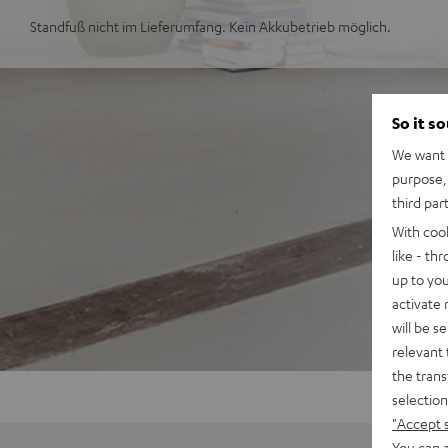
Standfuß nicht im Lieferumfang. Kein Akkubetrieb möglich.
So it s
We want t
purpose, 
third par
With coo
like - th
up to you
activate
will be s
relevant 
the trans
selection
"Accept 
You can a