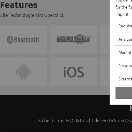
Features
for the f
imprint
.
Alle Technologien im Überblick
Requir
Analysi
Market
Persona
Externa
Sicher ist der HOLIST nicht der erste Smart Sp