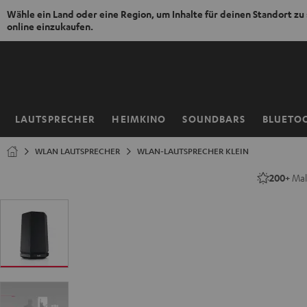
Wähle ein Land oder eine Region, um Inhalte für deinen Standort zu
online einzukaufen.
ZUM
NHALT
RINGEN
LAUTSPRECHER
HEIMKINO
SOUNDBARS
BLUETO
Startseite
WLAN LAUTSPRECHER
WLAN-LAUTSPRECHER KLEIN
200+
Mal