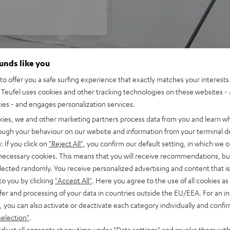
ounds like you
o offer you a safe surfing experience that exactly matches your interests.
Teufel uses cookies and other tracking technologies on these websites - 
ties - and engages personalization services.
kies, we and other marketing partners process data from you and learn w
rough your behaviour on our website and information from your terminal de
: If you click on
"Reject All"
, you confirm our default setting, in which we o
 necessary cookies. This means that you will receive recommendations, bu
elected randomly. You receive personalized advertising and content that is 
to you by clicking
"Accept All"
. Here you agree to the use of all cookies as 
fer and processing of your data in countries outside the EU/EEA. For an in
, you can also activate or deactivate each category individually and confi
selection"
.
djust all consents at any time under "Data settings" and revoke them with