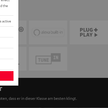
d the
s active
r
ten, dass er in dieser Klasse am besten klingt.