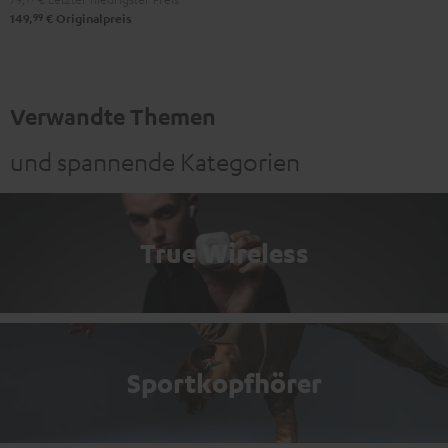
Green
Black
White
Blue
99
149,
€
Originalpreis
Verwandte Themen
und spannende Kategorien
True Wireless
Sportkopfhörer