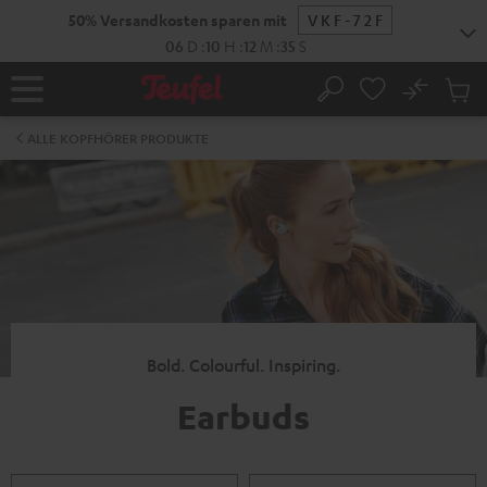
ZUM
50% Versandkosten sparen mit
VKF-72F
NHALT
RINGEN
06
D
:
10
H
:
12
M
:
35
S
No
Abs
Startseite
Suche
Artike
im
ALLE KOPFHÖRER PRODUKTE
Waren
Bold. Colourful. Inspiring.
Earbuds