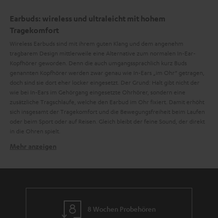
Earbuds: wireless und ultraleicht mit hohem
Tragekomfort
Wireless Earbuds sind mit ihrem guten Klang und dem angenehm
tragbarem Design mittlerweile eine Alternative zum normalen In-Ear-
Kopfhörer geworden. Denn die auch umgangssprachlich kurz Buds
genannten Kopfhörer werden zwar genau wie In-Ears „im Ohr“ getragen,
doch sind sie dort eher locker eingesetzt. Der Grund: Halt gibt nicht der
wie bei In-Ears im Gehörgang eingesetzte Ohrhörer, sondern eine
zusätzliche Tragschlaufe, welche den Earbud im Ohr fixiert. Damit erhöht
sich insgesamt der Tragekomfort und die Bewegungsfreiheit beim Laufen
oder beim Sport oder auf Reisen. Gleich bleibt der feine Sound, der direkt
in die Ohren spielt.
Mehr anzeigen
Bluetooth 5.0 mit aptX™ und AAC für Musikstreaming
Für hochauflösenden Sound sollten auch Earbuds wie beim SUPREME IN
mit Bluetooth 5 ausgestattet sein und zusätzlich die Codecs aptX und AAC
unterstützen. Mit aptX sind sie besonders geeignet für Android
Smartphones und durch AAC auch klanglich eine gute Alternative zu Apple
AirPods. Feiner Hifi-Klang ist damit überall verfügbar. Wenn Bluetooth 5
8 Wochen Probehören
(kurz BT 5) zur Ausstattung gehört, stehen darüber hinaus weitere