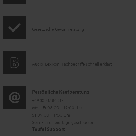
n
e
k
c
f
r
t
t
o
l
F
.
I
Gesetzliche Gewährleistung
r
a
A
s
n
m
d
Q
u
f
a
e
s
p
o
t
n
p
A
Audio-Lexikon: Fachbegriffe schnell erklärt
r
i
o
u
m
o
r
d
a
n
t
i
K
Persönliche Kaufberatung
t
e
.
o
o
+49 30 217 84 217
i
n
Mo – Fr 08:00 – 19:00 Uhr
l
-
n
o
z
Sa 09:00 – 17:30 Uhr
i
L
t
n
u
Sonn- und Feiertage geschlossen
n
e
a
e
Teufel Support
m