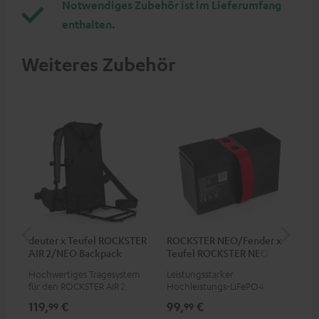
Notwendiges Zubehör ist im Lieferumfang
enthalten.
Weiteres Zubehör
deuter x Teufel ROCKSTER
ROCKSTER NEO/Fender x
5,0
AIR 2/NEO Backpack
Teufel ROCKSTER NEO
Akku
Hochwertiges Tragesystem
Leistungsstarker
Hoc
für den ROCKSTER AIR 2,
Hochleistungs-LiFePO4-Akku
Ver
Fender x Teufel ROCKSTER AIR
mit Tiefentladeschutz für den
Cor
119,
€
99,
€
24
99
99
2, ROCKSTER NEO und
ROCKSTER NEO und Fender x