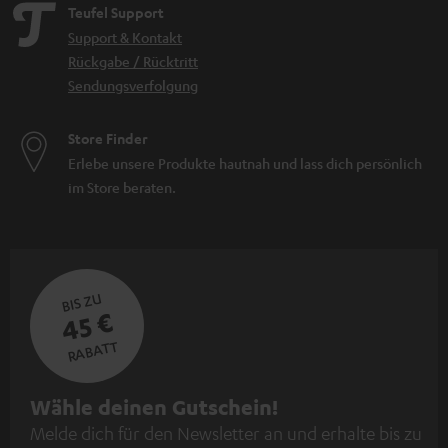
Teufel Support
Support & Kontakt
Rückgabe / Rücktritt
Sendungsverfolgung
Store Finder
Erlebe unsere Produkte hautnah und lass dich persönlich
im Store beraten.
BIS ZU
45 €
RABATT
N
Wähle deinen Gutschein!
Melde dich für den Newsletter an und erhalte bis zu
e