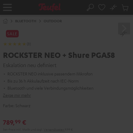
ZUM
NHALT
No
Abs
Startseite
Suche
RINGEN
Artike
im
BLUETOOTH
OUTDOOR
Waren
SALE
(3)
ROCKSTER NEO + Shure PGA58
Eskalation neu definiert
ROCKSTER NEO inklusive passendem Mikrofon
Bis zu 36 h Akkulaufzeit nach IEC-Norm
Bluetooth und viele Verbindungsmöglichkeiten
Zeige mir mehr
Farbe:
Schwarz
789,
€
99
Set-Preis inkl. MwSt
und zzgl.
Versandkosten
9,99 €