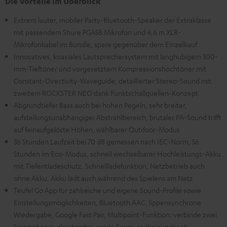
Die Vorteile im Überblick
Extrem lauter, mobiler Party-Bluetooth-Speaker der Extraklasse
mit passendem Shure PGA58 Mikrofon und 4,6 m XLR-
Mikrofonkabel im Bundle, spare gegenüber dem Einzelkauf
Innovatives, koaxiales Lautsprechersystem mit langhubigem 300-
mm-Tieftöner und vorgesetztem Kompressionshochtöner mit
Constant-Directivity-Waveguide, detaillierter Stereo-Sound mit
zweitem ROCKSTER NEO dank Punktschallquellen-Konzept
Abgrundtiefer Bass auch bei hohen Pegeln, sehr breiter,
aufstellungsunabhängiger Abstrahlbereich, brutaler PA-Sound trifft
auf feinaufgelöste Höhen, wählbarer Outdoor-Modus
36 Stunden Laufzeit bei 70 dB gemessen nach IEC-Norm, 56
Stunden im Eco-Modus, schnell wechselbarer Hochleistungs-Akku
mit Tiefentladeschutz, Schnellladefunktion, Netzbetrieb auch
ohne Akku, Akku lädt auch während des Spielens am Netz
Teufel Go App für zahlreiche und eigene Sound-Profile sowie
Einstellungsmöglichkeiten, Bluetooth AAC, lippensynchrone
Wiedergabe, Google Fast Pair, Multipoint-Funktion: verbinde zwei
Smartphones gleichzeitig, spiele Songs nacheinander ab