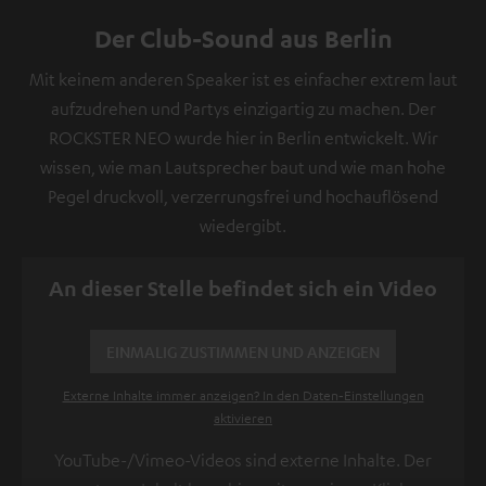
Der Club-Sound aus Berlin
Mit keinem anderen Speaker ist es einfacher extrem laut
aufzudrehen und Partys einzigartig zu machen. Der
ROCKSTER NEO wurde hier in Berlin entwickelt. Wir
wissen, wie man Lautsprecher baut und wie man hohe
Pegel druckvoll, verzerrungsfrei und hochauflösend
wiedergibt.
An dieser Stelle befindet sich ein Video
EINMALIG ZUSTIMMEN UND ANZEIGEN
Externe Inhalte immer anzeigen? In den Daten‑Einstellungen
aktivieren
YouTube-/Vimeo-Videos sind externe Inhalte. Der