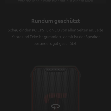
externe Inhalt kann hier mit nur einem Klick
angezeigt werden. Mit dem Anklicken des Inhalts wird
zugestimmt, dass externe Inhalte angezeigt werden.
Rundum geschützt
Dabei können personenbezogene Daten an
Drittplattformen übermittelt werden.
Weitere
Schau dir den ROCKSTER NEO von allen Seiten an. Jede
Informationen sind in der Datenschutzerklärung
Kante und Ecke ist gummiert, damit ist der Speaker
unter I zu finden
.
besonders gut geschützt.