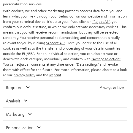
DEUTSCHLAND
personalization services.
n
STEREO
With cookies, we and other marketing partners process data from you and
PRESSE & MARKETING
g
learn what you like - through your behaviour on our website and information
ÖSTERREICH
SMART HOME
from your terminal device. It's up to you: If you click on
"Reject All"
, you
GESCHÄFTSKUNDEN
confirm our default setting, in which we only activate necessary cookies. This
means that you will receive recommendations, but they will be selected
SCHWEIZ
BLUETOOTH-LAUTSPRECHER
PARTNERPROGRAMM
randomly. You receive personalized advertising and content that is really
relevant to you by clicking
"Accept All"
. Here you agree to the use of all
KOPFHÖRER
cookies as well as to the transfer and processing of your data in countries
NIEDERLANDE
BLOG
outside the EU/EEA. For an individual selection, you can also activate or
deactivate each category individually and confirm with
"Accept selection"
.
BLUETOOTH-KOPFHÖRER
NEWSLETTER
You can adjust all consents at any time under "Data settings" and revoke
BELGIEN
them with effect for the future. For more information, please also take a look
STEREOANLAGEN
at our
privacy policy
and the
imprint
.
STORES
FRANKREICH
LAUTSPRECHER
Required
Always active
DEINE VORTEILE BEI TEUFEL
POLEN
ULTIMA-SERIE
Analysis
TEUFEL STORY
Technische Änderungen, Tippfehler und Irrtum vorbehalten. Das auf unseren
IN-EAR-KOPFHÖRER
Marketing
SPANIEN
UNSER MANAGEMENT
Fotos abgebildete Zubehör ist nicht im Lieferumfang enthalten. Etwaige
Entsorgungsgebühren für Batterien sind im Preis inbegriffen.
FANSHOP
Personalization
NACHHALTIGKEIT
ITALIEN