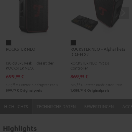
ROCKSTER
ROCKSTER
ROCKSTER NEO
ROCKSTER NEO + AlphaTheta
NEO
NEO
DDJ-FLX2
Schwarz
+
130 dB SPL Peak – das ist der
ROCKSTER NEO mit DJ-
AlphaTheta
ROCKSTER NEO.
Controller
DDJ-
699,
€
869,
€
99
99
FLX2
599,
99
€
Letzter niedrigster Preis
769,
99
€
Letzter niedrigster Preis
Schwarz
99
99
899,
€
Originalpreis
1.088,
€
Originalpreis
HIGHLIGHTS
TECHNISCHE DATEN
BEWERTUNGEN
ACCE
Highlights