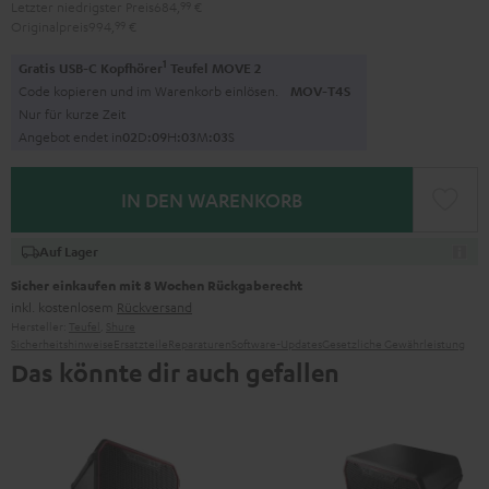
Letzter niedrigster Preis
684,
99
€
Originalpreis
994,
99
€
1
Gratis USB-C Kopfhörer
Teufel MOVE 2
Code kopieren und im Warenkorb einlösen.
MOV-T4S
Nur für kurze Zeit
Angebot endet in
0
2
D
:
0
9
H
:
0
3
M
:
0
2
S
IN DEN WARENKORB
Auf Lager
Sicher einkaufen mit 8 Wochen Rückgaberecht
inkl. kostenlosem
Rückversand
Hersteller:
Teufel
,
Shure
Sicherheitshinweise
Ersatzteile
Reparaturen
Software-Updates
Gesetzliche Gewährleistung
Das könnte dir auch gefallen