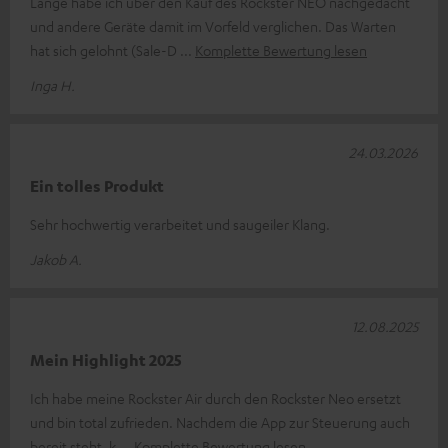
Lange habe ich über den Kauf des Rockster NEO nachgedacht
und andere Geräte damit im Vorfeld verglichen. Das Warten
hat sich gelohnt (Sale-D
Komplette Bewertung lesen
Inga H.
24.03.2026
Ein tolles Produkt
Sehr hochwertig verarbeitet und saugeiler Klang.
Jakob A.
12.08.2025
Mein Highlight 2025
Ich habe meine Rockster Air durch den Rockster Neo ersetzt
und bin total zufrieden. Nachdem die App zur Steuerung auch
bereit steht, k
Komplette Bewertung lesen