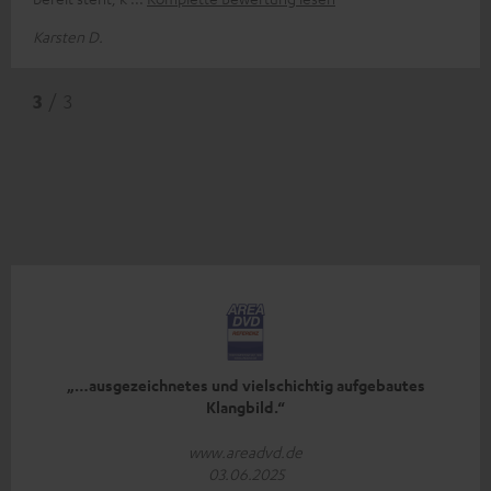
Karsten D.
3
/ 3
„…ausgezeichnetes und vielschichtig aufgebautes
Klangbild.“
www.areadvd.de
03.06.2025