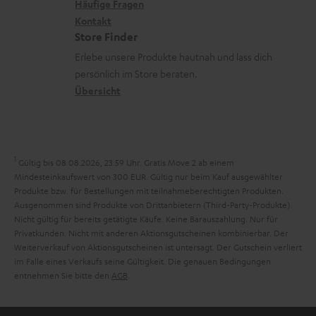
k
x
k
n
Häufige Fragen
V
s
i
Kontakt
t
z
e
Store Finder
.
k
d
u
r
Erlebe unsere Produkte hautnah und lass dich
t
o
a
r
s
persönlich im Store beraten.
i
n
t
G
Übersicht
a
t
e
a
n
l
n
r
d
e
a
1
Gültig bis 08.08.2026, 23:59 Uhr. Gratis Move 2 ab einem
_
n
Mindesteinkaufswert von 300 EUR. Gültig nur beim Kauf ausgewählter
h
Produkte bzw. für Bestellungen mit teilnahmeberechtigten Produkten.
t
Ausgenommen sind Produkte von Drittanbietern (Third-Party-Produkte).
i
i
Nicht gültig für bereits getätigte Käufe. Keine Barauszahlung. Nur für
d
Privatkunden. Nicht mit anderen Aktionsgutscheinen kombinierbar. Der
e
Weiterverkauf von Aktionsgutscheinen ist untersagt. Der Gutschein verliert
d
im Falle eines Verkaufs seine Gültigkeit. Die genauen Bedingungen
e
entnehmen Sie bitte den
AGB
.
n