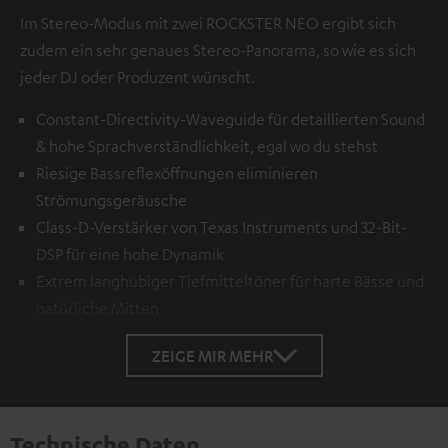
Im Stereo-Modus mit zwei ROCKSTER NEO ergibt sich
zudem ein sehr genaues Stereo-Panorama, so wie es sich
jeder DJ oder Produzent wünscht.
Constant-Directivity-Waveguide für detaillierten Sound
& hohe Sprachverständlichkeit, egal wo du stehst
Riesige Bassreflexöffnungen eliminieren
Strömungsgeräusche
Class-D-Verstärker von Texas Instruments und 32-Bit-
DSP für eine hohe Dynamik
Extrem langhubiger Tiefmitteltöner für harte Bässe und
natürliche Mitten
ZEIGE MIR MEHR
Technische Daten