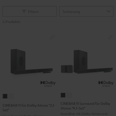
Filtern
6 Produkte
CINEBAR
CINEBAR
CINEBAR
CINEBAR
11
11
11
11
CINEBAR 11 Surround für Dolby
CINEBAR 11 für Dolby Atmos "2.1-
Atmos "4.1-Set"
Surround
Surround
für
für
Set"
Soundbar mit Dolby Atmos und
für
für
Dolby
Dolby