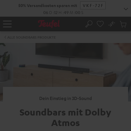
ZUM
50% Versandkosten sparen mit
VKF-72F
NHALT
RINGEN
06
D
:
12
H
:
48
M
:
59
S
No
Abs
Startseite
Suche
Artike
im
ALLE SOUNDBARS PRODUKTE
Waren
Dein Einstieg in 3D-Sound
Soundbars mit Dolby
Atmos