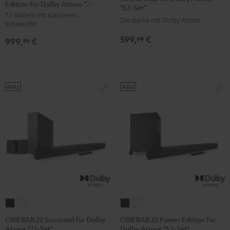
Edition für Dolby Atmos "7.1-Set"
Surround
Surround
für
für
"5.1-Set"
7.1-System mit stärkerem
Power
Power
Dolby
Dolby
Die starke mit Dolby Atmos
Subwoofer
Edition
Edition
Atmos
Atmos
599,
€
99
999,
€
für
für
99
"5.1-
"5.1-
Dolby
Dolby
Set"
Set"
Atmos
Atmos
Schwarz
Weiß
"7.1-
"7.1-
NEU
NEU
Set"
Set"
Schwarz
Weiß
CINEBAR
CINEBAR
CINEBAR
CINEBAR
22
22
22
22
CINEBAR 22 Surround für Dolby
CINEBAR 22 Power Edition für
Atmos "7.1-Set"
Dolby Atmos "5.1-Set"
Surround
Surround
Power
Power