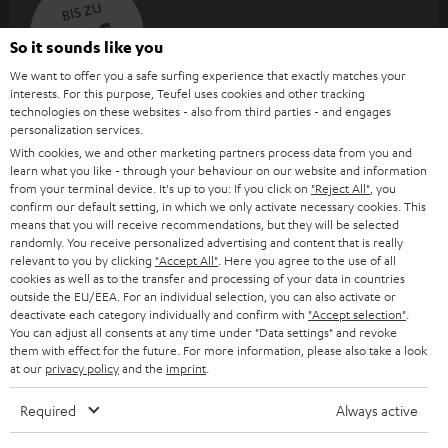
BIS ZU
45 €
So it sounds like you
RABATT
We want to offer you a safe surfing experience that exactly matches your
interests. For this purpose, Teufel uses cookies and other tracking
N
Wähle deinen Gutschein!
technologies on these websites - also from third parties - and engages
personalization services.
Melde dich für den Newsletter an und erhalte bis zu
e
With cookies, we and other marketing partners process data from you and
45 € als Dankeschön.
w
learn what you like - through your behaviour on our website and information
from your terminal device. It's up to you: If you click on
"Reject All"
, you
s
confirm our default setting, in which we only activate necessary cookies. This
means that you will receive recommendations, but they will be selected
JETZT
EMAIL
l
ANME
randomly. You receive personalized advertising and content that is really
WIDGET
e
relevant to you by clicking
"Accept All"
. Here you agree to the use of all
cookies as well as to the transfer and processing of your data in countries
t
outside the EU/EEA. For an individual selection, you can also activate or
deactivate each category individually and confirm with
"Accept selection"
.
t
You can adjust all consents at any time under "Data settings" and revoke
e
them with effect for the future. For more information, please also take a look
at our
privacy policy
and the
imprint
.
r
Required
Always active
a
n