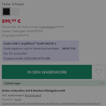
Farbe:
Schwarz
Schwarz
Weiß
899,
€
99
Preis pro Paar inkl. MwSt
und zzgl.
Versandkosten
24,99 €
Letzter niedrigster Preis
799,
99
€
Originalpreis
999,
99
€
1
Gratis USB-C Kopfhörer
Teufel MOVE 2
Code kopieren und im Warenkorb einlösen.
MOV-T4S
Nur für kurze Zeit
Angebot endet in
0
1
D
:
2
0
H
:
5
7
M
:
4
7
S
IN DEN WARENKORB
Auf Lager
Sicher einkaufen mit 8 Wochen Rückgaberecht
inkl. kostenlosem
Rückversand
Hersteller:
Teufel
Sicherheitshinweise
Ersatzteile
Reparaturen
Software-Updates
Gesetzliche Gewährleistung