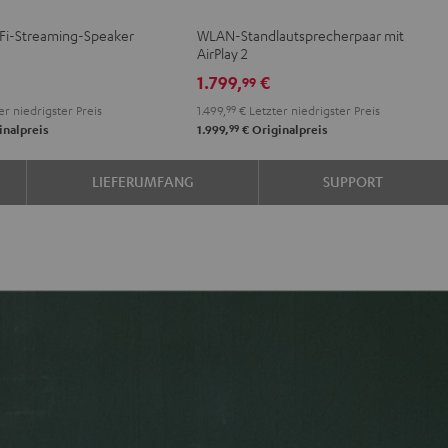
2
2
iFi-Streaming-Speaker
WLAN-Standlautsprecherpaar mit
Schwarz
Weiß
AirPlay 2
1.799,
€
99
er niedrigster Preis
1.499,
99
€
Letzter niedrigster Preis
99
inalpreis
1.999,
€
Originalpreis
LIEFERUMFANG
SUPPORT