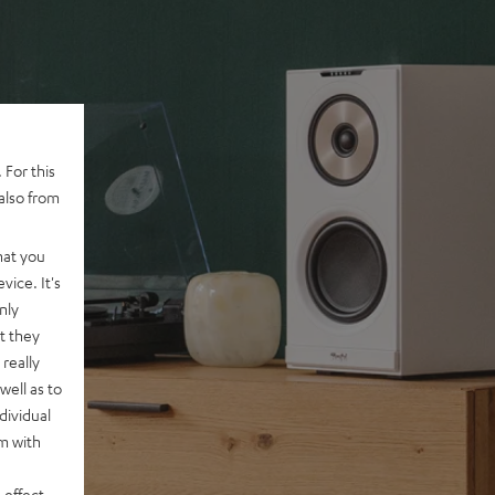
 For this
also from
hat you
vice. It's
nly
t they
really
well as to
dividual
rm with
 effect