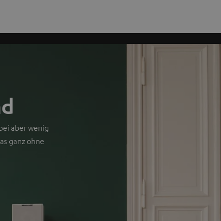
nd
bei aber wenig
das ganz ohne