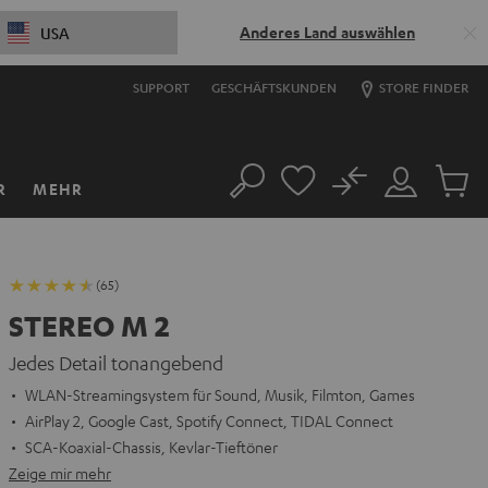
Anderes Land auswählen
USA
SUPPORT
GESCHÄFTSKUNDEN
STORE FINDER
No
R
MEHR
Suche
Mein
Artikel
Konto
im
Warenk
(65)
STEREO M 2
Jedes Detail tonangebend
WLAN-Streamingsystem für Sound, Musik, Filmton, Games
AirPlay 2, Google Cast, Spotify Connect, TIDAL Connect
SCA-Koaxial-Chassis, Kevlar-Tieftöner
Zeige mir mehr