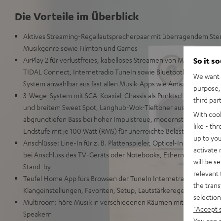
Die Vorteile im Überblick
Aktives Streaming-Regallautsprecherpaar mit überragendem Ste
Musikgenre sowie Filmton und Games
AirPlay 2 für verlustfreies, kabelloses Streamen von Musik, Google
So it s
TIDAL Connect, Internetradio TuneIn sowie Bluetooth für eine ri
We want t
System anwählbar aus fast allen Musik-Apps wie Amazon Music
purpose, 
3-Wege-System mit SCA-Koaxial-Chassis als Punktschallquelle für 
third par
und breitem Sweet Spot, Langhub-Wok-Tieftöner aus Kevlar für gr
With coo
abgrundtiefen Bass bei hoher Impulstreue, modernste DSP-Techno
like - th
Endstufe mit je 100 Watt (RMS) für unerreichte Belastbarkeit und 
up to you
Anschlüsse: Line-In für z. B. Plattenspieler, Optical-In für eine 
activate
bei Anschluss des TV-Geräts oder Notebooks, Ethernet, Automa
will be s
Stand-by
relevant 
Teufel Home App fürs Browsen der TuneIn Internetradio-Sendern 
the trans
Klangeinstellungen, Favoriten, Setup, Lautstärkeregelung
selection
Multiroom: höre Musik in verschiedenen Räumen mit weiteren Air
"Accept 
Speakern
You can a