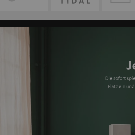
J
Die sofort sp
Platz ein un