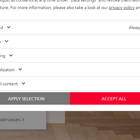
, chirurgisch präzisem
uture. For more information, please also take a look at our
privacy policy
an
Stationstasten, FSC®-
derner, edler Schleiflack
 Streaming / Raumfeld Serie
ed
Alway
s
ing
lization
l content
bei 65 Bewertungen)
APPLY SELECTION
ACCEPT ALL
WERTUNGEN