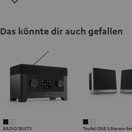
Das könnte dir auch gefallen
RADIO
RADIO
Teufel
Teufel
RADIO 3SIXTY
Teufel ONE S Stereo-Se
3SIXTY
3SIXTY
ONE
ONE