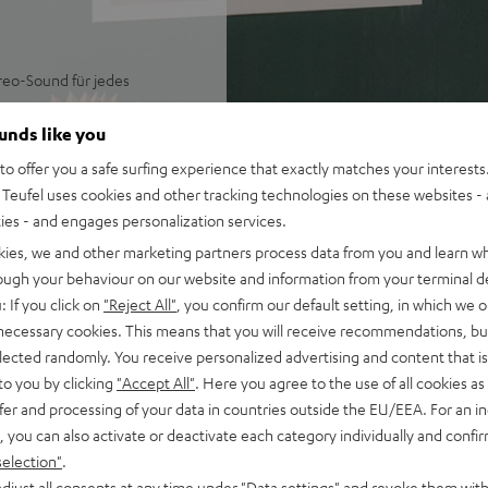
reo-Sound für jedes
 Cast, Spotify Connect,
ounds like you
esige Auswahl von Musikapps,
o offer you a safe surfing experience that exactly matches your interests.
Teufel uses cookies and other tracking technologies on these websites - 
beispiellose Räumlichkeit
ties - and engages personalization services.
iffige Mitten sowie
kies, we and other marketing partners process data from you and learn w
logie mit 2 x Class-D-
rough your behaviour on our website and information from your terminal de
Pegel von bis zu 109 dB SPL
: If you click on
"Reject All"
, you confirm our default setting, in which we o
lippensynchrone Wiedergabe
 necessary cookies. This means that you will receive recommendations, bu
tisches Aufwachen aus dem
elected randomly. You receive personalized advertising and content that is 
to you by clicking
"Accept All"
. Here you agree to the use of all cookies as 
und Podcasts, sowie für
fer and processing of your data in countries outside the EU/EEA. For an in
, you can also activate or deactivate each category individually and confi
Play 2 oder Google Cast
selection"
.
djust all consents at any time under "Data settings" and revoke them with