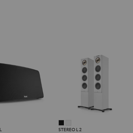
STEREO
STEREO
L
STEREO L 2
L
L