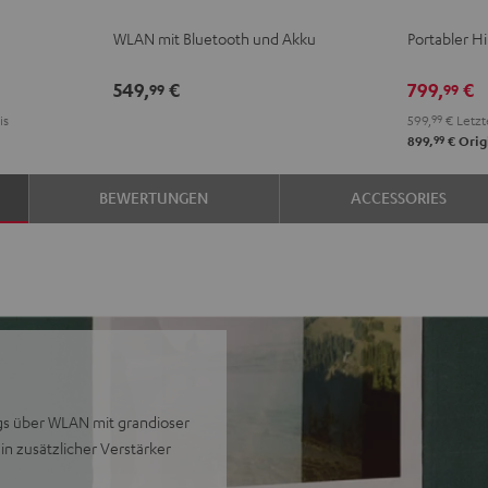
Schwarz
Weiß
Schwarz
WLAN mit Bluetooth und Akku
Portabler H
549,
€
799,
€
99
99
is
599,
99
€
Letzt
99
899,
€
Orig
BEWERTUNGEN
ACCESSORIES
gs über WLAN mit grandioser
in zusätzlicher Verstärker