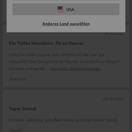
Guter Sound
USA
Paul K.
Anderes Land auswählen
26.03.2023
Ein Tolles Heimkino, für zu Hause!
Hallo Die Lieferung war sehr schnell und alles war gut
Verpackt!!! Das Design und der Sound, ist einfach nur Mega!!!
Ich habe und werde
Komplette Bewertung lesen
Anand M.
08.02.2023
Super Sound
Schnelle Lieferung, gute Beschreibung und ein super Sound.
Claus T.