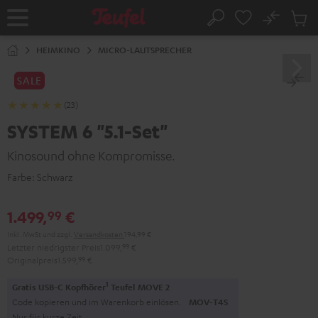
ZUM
NHALT
No
Abs
Startseite
Suche
RINGEN
Artike
im
HEIMKINO
MICRO-LAUTSPRECHER
Waren
SALE
(23)
SYSTEM 6 "5.1-Set"
Kinosound ohne Kompromisse.
Farbe:
Schwarz
1.499,
€
99
Inkl. MwSt
und zzgl.
Versandkosten
194,99 €
Letzter niedrigster Preis
1.099,
99
€
Originalpreis
1.599,
99
€
1
Gratis USB-C Kopfhörer
Teufel MOVE 2
Code kopieren und im Warenkorb einlösen.
MOV-T4S
Nur für kurze Zeit