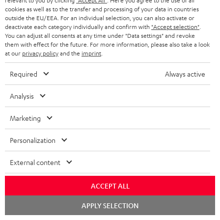
relevant to you by clicking
"Accept All"
. Here you agree to the use of all
cookies as well as to the transfer and processing of your data in countries
outside the EU/EEA. For an individual selection, you can also activate or
deactivate each category individually and confirm with
"Accept selection"
.
You can adjust all consents at any time under "Data settings" and revoke
BIS ZU
them with effect for the future. For more information, please also take a look
45 €
at our
privacy policy
and the
imprint
.
RABATT
Required
Always active
N
Wähle deinen Gutschein!
Analysis
Melde dich für den Newsletter an und erhalte bis zu
e
Marketing
45 € als Dankeschön.
w
s
Personalization
JETZT
EMAIL
l
ANME
External content
WIDGET
e
t
ACCEPT ALL
t
Chat
APPLY SELECTION
starten
e