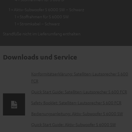
1 × Aktiv-Subwoofer S 6000 SW – Schwarz
1 × Stoffrahmen für S 6000 SW
1 × Stromkabel – Schwarz
Standfüße nicht im Lieferumfang enthalten
Downloads und Service
D
Konformitätserklärung: Satelliten-Lautsprecher S 600
FCR
o
k
Quick Start Guide: Satelliten-Lautsprecher S 600 FCR
u
Safety Booklet: Satelliten-Lautsprecher S 600 FCR
m
Bedienungsanleitung: Aktiv-Subwoofer S 6000 SW
e
Quick Start Guide: Aktiv-Subwoofer S 6000 SW
n