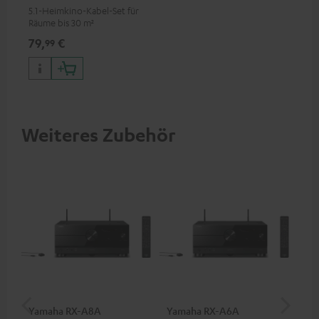
5.1-Heimkino-Kabel-Set für
Räume bis 30 m²
79,
€
99
Weiteres Zubehör
Yamaha RX-A8A
Yamaha RX-A6A
5.1