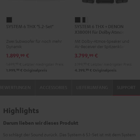
SYSTEM
SYSTEM
SYSTEM
SYSTEM 6 THX "5.2-Set"
SYSTEM 6 THX + DENON
6
6
6
X3800H für Dolby Atmos
THX
THX
THX
"5.2.4-Set"
Zwei Subwoofer für noch mehr
Mit Dolby-Atmos-Speaker und
"5.2-
+
+
Dynamik
AV-Receiver der Spitzenklasse
Set"
DENON
DENON
1.899,
€
3.799,
€
99
99
Schwarz
X3800H
X3800H
1.499,
99
€
Letzter niedrigster Preis
3.199,
99
€
Letzter niedrigster Preis
für
für
99
99
1.999,
€
Originalpreis
4.399,
€
Originalpreis
Dolby
Dolby
Atmos
Atmos
BEWERTUNGEN
ACCESSORIES
LIEFERUMFANG
SUPPORT
"5.2.4-
"5.2.4-
Set"
Set"
Schwarz
Schwarz
Highlights
/
Weiß
Darum lieben wir dieses Produkt
So schlägt der Sound zurück. Das System 6 5.1-Set ist mit dem System