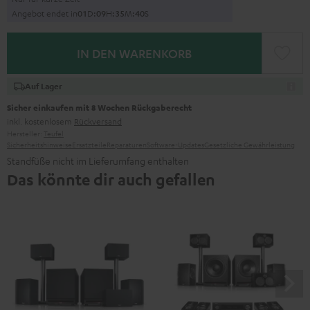
Angebot endet in
0
1
D
:
0
9
H
:
3
5
M
:
3
9
S
IN DEN WARENKORB
Auf Lager
Sicher einkaufen mit 8 Wochen Rückgaberecht
inkl. kostenlosem
Rückversand
Hersteller:
Teufel
Sicherheitshinweise
Ersatzteile
Reparaturen
Software-Updates
Gesetzliche Gewährleistung
Standfüße nicht im Lieferumfang enthalten
Das könnte dir auch gefallen