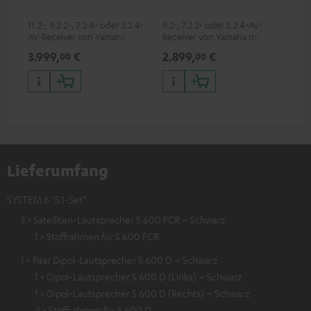
50
C4
11.2-, 9.2.2-, 7.2.4- oder 5.2.4-
9.2-, 7.2.2- oder 5.2.4-AV-
Lei
AV-Receiver von Yamaha mit
Receiver von Yamaha mit 185
Hei
185 W Ausgangsleistung pro
W Ausgangsleistung pro Kanal
Räu
3.999,
€
2.899,
€
14
00
00
Kanal (8 Ohm, 0.9 % THD)
(8 Ohm, 0.9 % THD)
Lieferumfang
SYSTEM 6 "5.1-Set"
3 × Satelliten-Lautsprecher S 600 FCR – Schwarz
1 × Stoffrahmen für S 600 FCR
1 × Paar Dipol-Lautsprecher S 600 D – Schwarz
1 × Dipol-Lautsprecher S 600 D (Links) – Schwarz
1 × Dipol-Lautsprecher S 600 D (Rechts) – Schwarz
4 × Stoffrahmen für S 600 D