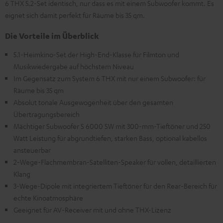
6 THX 5.2-Set identisch, nur dass es mit einem Subwoofer kommt. Es
eignet sich damit perfekt für Räume bis 35 qm.
Die Vorteile im Überblick
5.1-Heimkino-Set der High-End-Klasse für Filmton und
Musikwiedergabe auf höchstem Niveau
Im Gegensatz zum System 6 THX mit nur einem Subwoofer: für
Räume bis 35 qm
Absolut tonale Ausgewogenheit über den gesamten
Übertragungsbereich
Mächtiger Subwoofer S 6000 SW mit 300-mm-Tieftöner und 250
Watt Leistung für abgrundtiefen, starken Bass, optional kabellos
ansteuerbar
2-Wege-Flachmembran-Satelliten-Speaker für vollen, detaillierten
Klang
3-Wege-Dipole mit integriertem Tieftöner für den Rear-Bereich für
echte Kinoatmosphäre
Geeignet für AV-Receiver mit und ohne THX-Lizenz