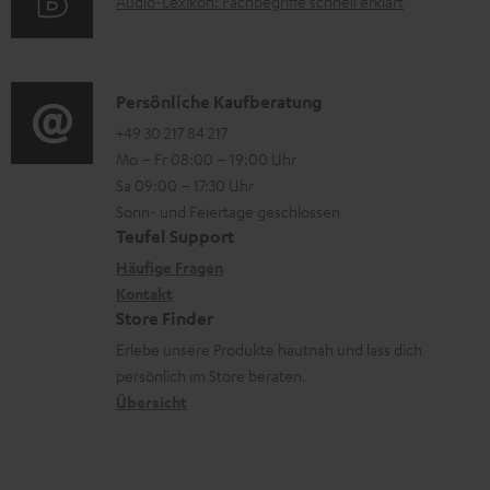
A
Audio-Lexikon: Fachbegriffe schnell erklärt
r
i
d
u
m
o
e
d
a
n
n
i
K
Persönliche Kaufberatung
t
e
o
o
+49 30 217 84 217
i
n
Mo – Fr 08:00 – 19:00 Uhr
-
n
o
z
Sa 09:00 – 17:30 Uhr
L
t
n
u
Sonn- und Feiertage geschlossen
e
a
e
Teufel Support
m
x
k
n
Häufige Fragen
V
i
Kontakt
t
z
e
Store Finder
k
d
u
r
Erlebe unsere Produkte hautnah und lass dich
o
a
r
s
persönlich im Store beraten.
n
t
G
Übersicht
a
e
a
n
n
r
d