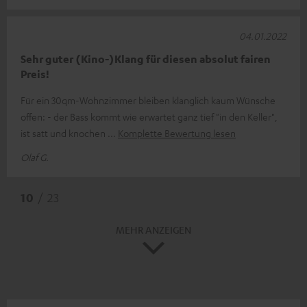
04.01.2022
Sehr guter (Kino-)Klang für diesen absolut fairen
Preis!
Für ein 30qm-Wohnzimmer bleiben klanglich kaum Wünsche
offen: - der Bass kommt wie erwartet ganz tief "in den Keller",
ist satt und knochen
Komplette Bewertung lesen
Olaf G.
10
/ 23
MEHR ANZEIGEN