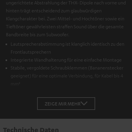
ungerichtete Abstrahlung der THX- Dipole nach vorne und
hinten trägt entscheidend zum glaubwürdigen
Klangcharakter bei. Zwei Mittel- und Hochtöner sowie ein
Tieftöner gewährleisten straffen Sound über die gesamte
Bandbreite bis zum Subwoofer.
Lautsprecherabstimmung ist klanglich identisch zu den
Frontlautsprechern
Integrierte Wandhalterung für eine einfache Montage
Stabile, vergoldete Schraubklemmen (Bananenstecker
geeignet) für eine optimale Verbindung, für Kabel bis 4
mm²
ZEIGE MIR MEHR
Technische Daten