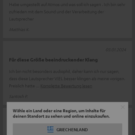
Habe umgestellt auf Atmos und was soll ich sagen . Ich bin sehr
zufrieden mit dem Sound und der Verarbeitung der
Lautsprecher
Matthias K.
03.01.2024
Für diese Größe beeindruckender Klang
Ich bin nicht besonders audiophil, daher kann ich nur sagen,
dass diese Lautsprecher VIEL besser klingen als meine vorigen.
Preislich hatte
Komplette Bewertung lesen
Santosh P.
Wähle ein Land oder eine Region, um Inhalte für
deinen Standort zu sehen und online einzukaufen.
02.12.2023
Guter Sound
GRIECHENLAND