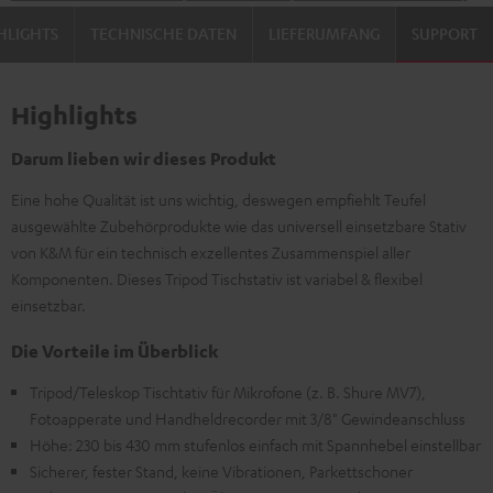
HLIGHTS
TECHNISCHE DATEN
LIEFERUMFANG
SUPPORT
Highlights
Darum lieben wir dieses Produkt
Eine hohe Qualität ist uns wichtig, deswegen empfiehlt Teufel
ausgewählte Zubehörprodukte wie das universell einsetzbare Stativ
von K&M für ein technisch exzellentes Zusammenspiel aller
Komponenten. Dieses Tripod Tischstativ ist variabel & flexibel
einsetzbar.
Die Vorteile im Überblick
Tripod/Teleskop Tischtativ für Mikrofone (z. B. Shure MV7),
Fotoapperate und Handheldrecorder mit 3/8" Gewindeanschluss
Höhe: 230 bis 430 mm stufenlos einfach mit Spannhebel einstellbar
Sicherer, fester Stand, keine Vibrationen, Parkettschoner