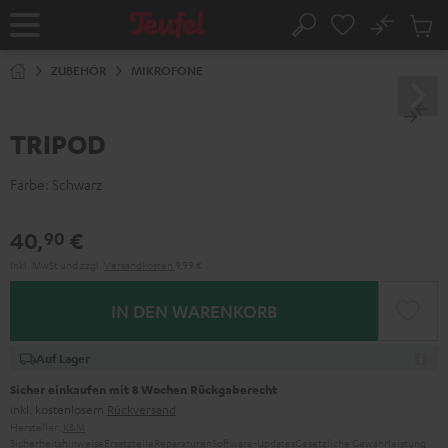
ZUM
NHALT
No
Abs
Startseite
Suche
RINGEN
Artike
im
ZUBEHÖR
MIKROFONE
Waren
TRIPOD
Farbe:
Schwarz
40,
€
90
Inkl. MwSt
und zzgl.
Versandkosten
9,99 €
IN DEN WARENKORB
Auf Lager
Sicher einkaufen mit 8 Wochen Rückgaberecht
inkl. kostenlosem
Rückversand
Hersteller:
K&M
Sicherheitshinweise
Ersatzteile
Reparaturen
Software-Updates
Gesetzliche Gewährleistung