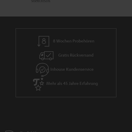
a
e
a
n
n
r
d
a
n
8 Wochen Probehören
t
i
Gratis Rückversand
e
Inhouse Kundenservice
Mehr als 45 Jahre Erfahrung