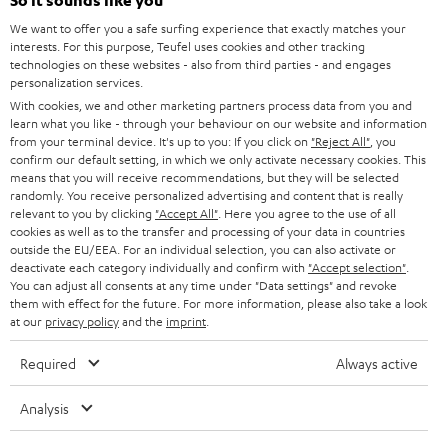
So it sounds like you
HEIMKINO-KOMPLETTANLAGEN
SUPPORT
d
Teufel Onlineshops
We want to offer you a safe surfing experience that exactly matches your
interests. For this purpose, Teufel uses cookies and other tracking
SOUNDBARS
u
KARRIERE
technologies on these websites - also from third parties - and engages
DEUTSCHLAND
personalization services.
n
STEREO
With cookies, we and other marketing partners process data from you and
PRESSE & MARKETING
g
learn what you like - through your behaviour on our website and information
ÖSTERREICH
SMART HOME
from your terminal device. It's up to you: If you click on
"Reject All"
, you
GESCHÄFTSKUNDEN
confirm our default setting, in which we only activate necessary cookies. This
means that you will receive recommendations, but they will be selected
SCHWEIZ
BLUETOOTH-LAUTSPRECHER
PARTNERPROGRAMM
randomly. You receive personalized advertising and content that is really
relevant to you by clicking
"Accept All"
. Here you agree to the use of all
KOPFHÖRER
cookies as well as to the transfer and processing of your data in countries
NIEDERLANDE
BLOG
outside the EU/EEA. For an individual selection, you can also activate or
deactivate each category individually and confirm with
"Accept selection"
.
BLUETOOTH-KOPFHÖRER
NEWSLETTER
You can adjust all consents at any time under "Data settings" and revoke
BELGIEN
them with effect for the future. For more information, please also take a look
STEREOANLAGEN
at our
privacy policy
and the
imprint
.
STORES
FRANKREICH
LAUTSPRECHER
Required
Always active
DEINE VORTEILE BEI TEUFEL
POLEN
ULTIMA-SERIE
Analysis
TEUFEL STORY
Technische Änderungen, Tippfehler und Irrtum vorbehalten. Das auf unseren
IN-EAR-KOPFHÖRER