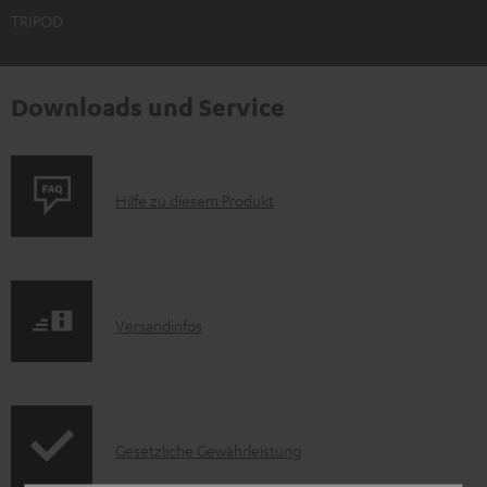
TRIPOD
Downloads und Service
P
Hilfe zu diesem Produkt
r
o
d
I
Versandinfos
u
n
k
f
t
o
F
I
Gesetzliche Gewährleistung
r
A
n