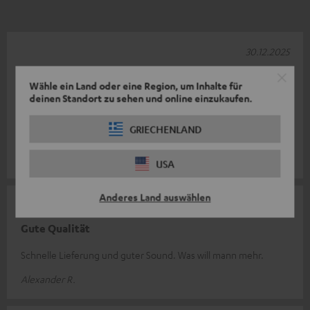
30.12.2025
Ausgezeichnet
Wähle ein Land oder eine Region, um Inhalte für
deinen Standort zu sehen und online einzukaufen.
Preis-Qualitäts-Verhältnis ausgezeichnet. Mein Sohn kaufte
diese Sound-Boxen vor und ich war sofort durch den guten
GRIECHENLAND
Klang bezaubert.
R. G.
(automatisch übersetzt *)
USA
Anderes Land auswählen
23.12.2025
Gute Qualität
Schnelle Lieferung und guter Sound. Was will mann mehr.
Alexander R.