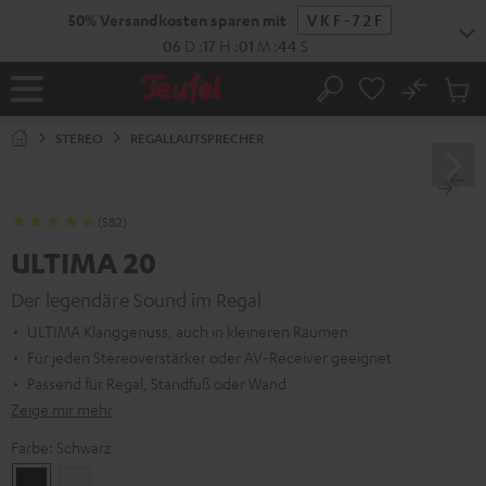
ZUM
50% Versandkosten sparen mit
VKF-72F
NHALT
RINGEN
06
D
:
17
H
:
01
M
:
43
S
No
Abs
Startseite
Suche
Artike
im
STEREO
REGALLAUTSPRECHER
Waren
(582)
ULTIMA 20
Der legendäre Sound im Regal
ULTIMA Klanggenuss, auch in kleineren Räumen
Für jeden Stereoverstärker oder AV-Receiver geeignet
Passend für Regal, Standfuß oder Wand
Zeige mir mehr
Farbe:
Schwarz
Schwarz
Weiß