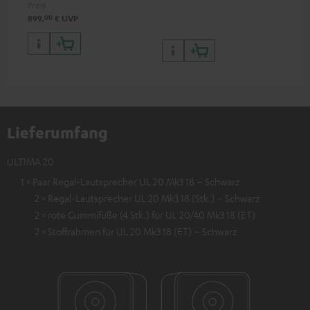
Eingänge, 6 HDMI-Eingänge
Preis
und 1 HDMI Ausgang mit
00
899,
€
UVP
Unterstützung für 8K, 3D,
HDCP 2.3, HDR10+, ARC/eARC
und Dolby Vision
Lieferumfang
ULTIMA 20
1 × Paar Regal-Lautsprecher UL 20 Mk3 18 – Schwarz
2 × Regal-Lautsprecher UL 20 Mk3 18 (Stk.) – Schwarz
2 × rote Gummifüße (4 Stk.) für UL 20/40 Mk3 18 (ET)
2 × Stoffrahmen für UL 20 Mk3 18 (ET) – Schwarz