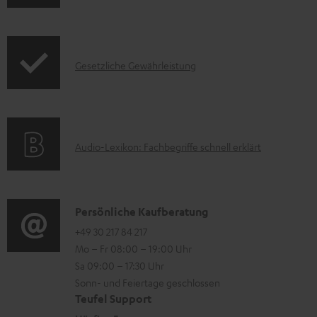
r
t
o
e
d
z
I
Gesetzliche Gewährleistung
u
u
n
k
m
f
t
H
o
F
e
A
Audio-Lexikon: Fachbegriffe schnell erklärt
r
A
r
u
m
Q
u
d
a
s
n
i
K
Persönliche Kaufberatung
t
t
o
o
+49 30 217 84 217
i
e
Mo – Fr 08:00 – 19:00 Uhr
-
n
o
r
Sa 09:00 – 17:30 Uhr
L
t
n
l
Sonn- und Feiertage geschlossen
e
a
e
Teufel Support
a