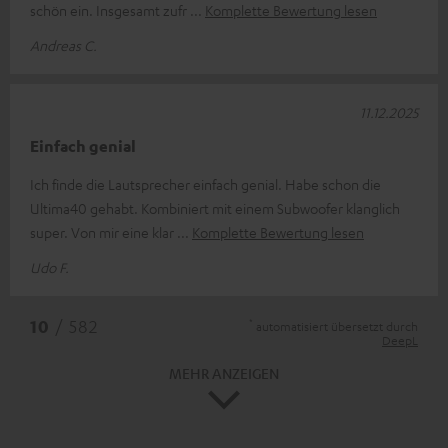
schön ein. Insgesamt zufr
Komplette Bewertung lesen
Andreas C.
11.12.2025
Einfach genial
Ich finde die Lautsprecher einfach genial. Habe schon die
Ultima40 gehabt. Kombiniert mit einem Subwoofer klanglich
super. Von mir eine klar
Komplette Bewertung lesen
Udo F.
*
10
/ 582
automatisiert übersetzt durch
DeepL
MEHR ANZEIGEN