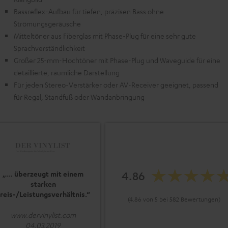
Bassreflex-Aufbau für tiefen, präzisen Bass ohne
Strömungsgeräusche
Mitteltöner aus Fiberglas mit Phase-Plug für eine sehr gute
Sprachverständlichkeit
Großer 25-mm-Hochtöner mit Phase-Plug und Waveguide für eine
detaillierte, räumliche Darstellung
Für jeden Stereo-Verstärker oder AV-Receiver geeignet, passend
für Regal, Standfuß oder Wandanbringung
4.86
„… überzeugt mit einem
starken
reis-/Leistungsverhältnis.“
(4.86 von 5 bei 582 Bewertungen)
www.dervinylist.com
04.03.2019