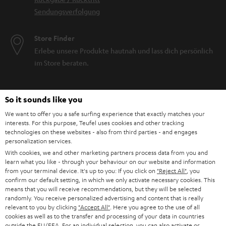
Sendungsverfolgung
Store Finder
Erlebe unsere Produkte hautnah und lass dich persönlich
im Store beraten.
So it sounds like you
We want to offer you a safe surfing experience that exactly matches your
BIS ZU
interests. For this purpose, Teufel uses cookies and other tracking
45 €
technologies on these websites - also from third parties - and engages
personalization services.
RABATT
With cookies, we and other marketing partners process data from you and
learn what you like - through your behaviour on our website and information
from your terminal device. It's up to you: If you click on
"Reject All"
, you
N
Wähle deinen Gutschein!
confirm our default setting, in which we only activate necessary cookies. This
Melde dich für den Newsletter an und erhalte bis zu
e
means that you will receive recommendations, but they will be selected
45 € als Dankeschön.
randomly. You receive personalized advertising and content that is really
w
relevant to you by clicking
"Accept All"
. Here you agree to the use of all
cookies as well as to the transfer and processing of your data in countries
s
outside the EU/EEA. For an individual selection, you can also activate or