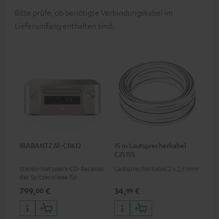
Bitte prüfe, ob benötigte Verbindungskabel im
Lieferumfang enthalten sind.
MARANTZ M-CR612
15 m Lautsprecherkabel
C2515S
Stereo-Netzwerk-CD-Receiver
Lautsprecherkabel 2 x 2,5 mm²
der Spitzenklasse für
Kompaktlautsprecher und
799,
€
34,
€
00
99
kleinere Räume