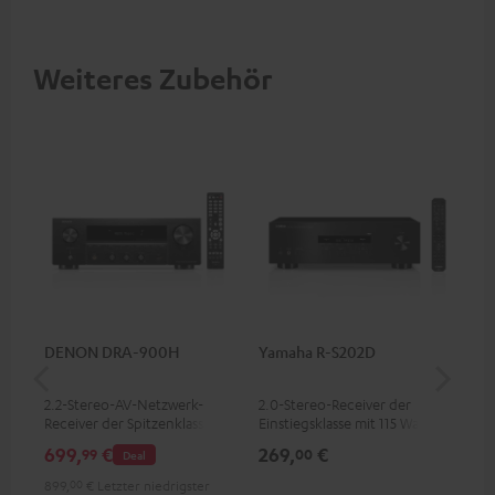
Weiteres Zubehör
DENON DRA-900H
Yamaha R-S202D
YA
2.2-Stereo-AV-Netzwerk-
2.0-Stereo-Receiver der
Hoc
Receiver der Spitzenklasse mit
Einstiegsklasse mit 115 Watt
be
145 Watt pro Kanal an 6 Ohm,
pro Kanal an 4 Ohm (bei 1
wer
699,
€
269,
€
37
99
00
Deal
USB-Playback sowie weitere
kHz, 0.7 % THD)
analoge und digitale
899,
00
€
Letzter niedrigster