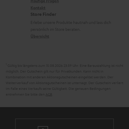
x
k
n
Häufige Fragen
d
i
Kontakt
t
z
e
Store Finder
k
d
u
n
Erlebe unsere Produkte hautnah und lass dich
o
a
r
persönlich im Store beraten.
n
t
G
Übersicht
e
a
n
r
a
1
Gültig bis längstens zum 15.08.2026 23:59 Uhr.
Eine Barauszahlung ist nicht
n
möglich. Der Gutschein gilt nur für Privatkunden. Kann nicht in
Kombination mit anderen Aktionsgutscheinen eingelöst werden. Der
t
Weiterverkauf von Aktionsgutscheinen ist untersagt. Der Gutschein verliert
i
im Falle eines Verkaufs seine Gültigkeit. Die genauen Bedingungen
entnehmen Sie bitte den
AGB
.
e