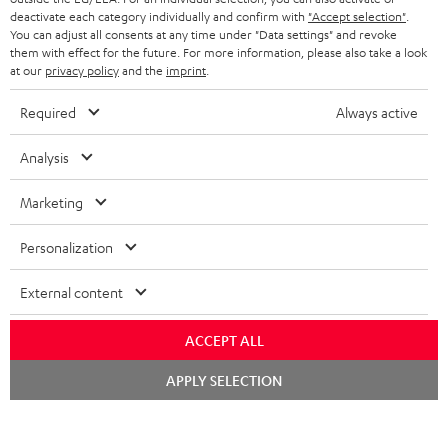
JETZT
EMAIL
l
deactivate each category individually and confirm with
"Accept selection"
.
ANME
WIDGET
You can adjust all consents at any time under "Data settings" and revoke
e
them with effect for the future. For more information, please also take a look
at our
privacy policy
and the
imprint
.
t
t
Required
Always active
e
Analysis
r
a
Marketing
n
Kategorien
Personalization
m
HEIMKINO
e
Unternehmen
External content
l
HEIMKINO-KOMPLETTANLAGEN
SUPPORT
ACCEPT ALL
d
Teufel Onlineshops
SOUNDBARS
u
Chat
KARRIERE
APPLY SELECTION
starten
DEUTSCHLAND
n
STEREO
PRESSE & MARKETING
g
ÖSTERREICH