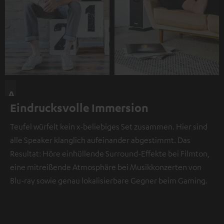
A
Eindrucksvolle Immersion
n
d
Teufel würfelt kein x-beliebiges Set zusammen. Hier sind
i
alle Speaker klanglich aufeinander abgestimmt. Das
e
Resultat: Höre einhüllende Surround-Effekte bei Filmton,
s
eine mitreißende Atmosphäre bei Musikkonzerten von
e
Blu-ray sowie genau lokalisierbare Gegner beim Gaming.
r
S
t