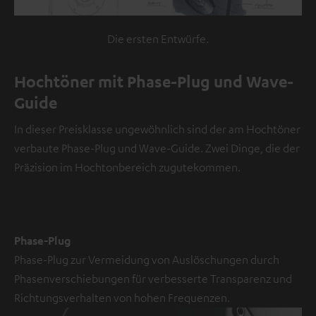
n
V
Die ersten Entwürfe.
i
d
Hochtöner mit Phase-Plug und Wave-
e
Guide
o
In dieser Preisklasse ungewöhnlich sind der am Hochtöner
NMALIG
verbaute Phase-Plug und Wave-Guide. Zwei Dinge, die der
STIMMEN
UND
Präzision im Hochtonbereich zugutekommen.
Externe Inhalte
ZEIGEN
immer anzeigen? In
den
Daten‑Einstellungen
aktivieren
Phase-Plug
Phase-Plug zur Vermeidung von Auslöschungen durch
YouTube-/Vimeo-
Phasenverschiebungen für verbesserte Transparenz und
Videos
Richtungsverhalten von hohen Frequenzen.
sind