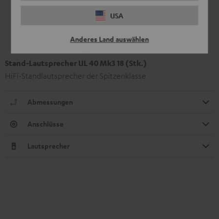
USA
Anderes Land auswählen
Stand-Lautsprecher UL 40 Mk3 18 (Stk.)
HiFi-Standlautsprecher der Spitzenklasse
Abmessungen
Anschlüsse
Lautsprecher