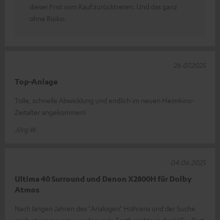
dieser Frist vom Kauf zurücktreten. Und das ganz
ohne Risiko.
26.07.2025
Top-Anlage
Tolle, schnelle Abwicklung und endlich im neuen Heimkino-
Zeitalter angekommen!
Jörg W.
04.06.2025
Ultima 40 Surround und Denon X2800H für Dolby
Atmos
Nach langen Jahren des "Analogen" Höhrens und der Suche
nach etwas neuem, wurden viele Testberichte in der HiFi - Test