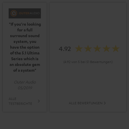
"If you’re looking
for a full
surround sound
system, you
4.92
have the option
of the 5.1 Ultima
Series which is
(4.92 von 5 bei 51 Bewertungen)
an absolute gem
of a system"
Outer Audio
05/2019
ALLE
ALLE BEWERTUNGEN
TESTBERICHTE