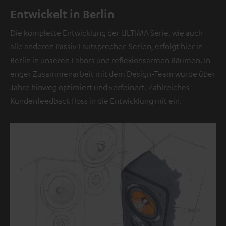
e
Entwickelt in Berlin
l
l
Die komplette Entwicklung der ULTIMA Serie, wie auch
e
alle anderen Passiv Lautsprecher-Serien, erfolgt hier in
b
Berlin in unseren Labors und reflexionsarmen Räumen. In
e
enger Zusammenarbeit mit dem Design-Team wurde über
f
Jahre hinweg optimiert und verfeinert. Zahlreiches
i
Kundenfeedback floss in die Entwicklung mit ein.
n
d
e
t
s
i
c
h
e
i