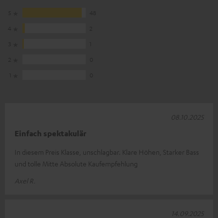
5
48
4
2
3
1
2
0
1
0
08.10.2025
Einfach spektakulär
In diesem Preis Klasse, unschlagbar. Klare Höhen, Starker Bass
und tolle Mitte Absolute Kaufempfehlung
Axel R.
14.09.2025