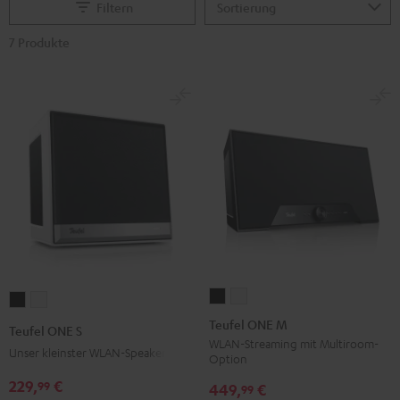
Filtern
7 Produkte
Teufel
Teufel
Teufel
Teufel
ONE
ONE
ONE
ONE
Teufel ONE M
Teufel ONE S
M
M
S
S
WLAN-Streaming mit Multiroom-
Unser kleinster WLAN-Speaker
Option
Schwarz
Weiß
Schwarz
Weiß
229,
€
99
449,
€
99