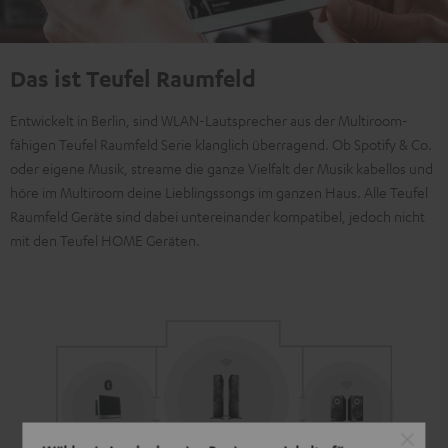
Das ist Teufel Raumfeld
Entwickelt in Berlin, sind WLAN-Lautsprecher aus der Multiroom-
fähigen Teufel Raumfeld Serie klanglich überragend. Ob Spotify & Co.
oder eigene Musik, streame die ganze Vielfalt der Musik kabellos und
höre im Multiroom deine Lieblingssongs im ganzen Haus. Alle Teufel
Raumfeld Geräte sind dabei untereinander kompatibel, jedoch nicht
mit den Teufel HOME Geräten.