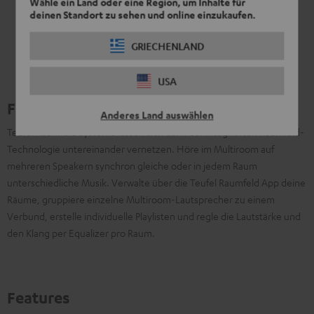
Wähle ein Land oder eine Region, um Inhalte für
deinen Standort zu sehen und online einzukaufen.
GRIECHENLAND
USA
Familienbande
Anderes Land auswählen
Teufel Raumfeld Systeme lassen sich dank der integrierten Raumfeld-
Technologie untereinander vernetzen. Höre im Multiroom auf
mehreren Speakern synchron gleiche oder in jedem Raum
unterschiedliche Musik. Verwalte über die Teufel Raumfeld App deine
Räume, gruppiere einzelne Multiroom-Lautsprecher zu einem
Verbund, erstelle individuelle Playlisten und regle die Lautstärke und
den Klang per Equalizer pro Raum.
Features