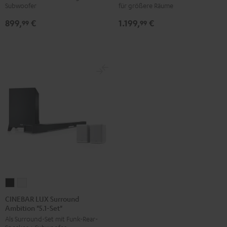
Subwoofer
für größere Räume
Schwarz
Schwarz
/
899,
€
1.199,
€
99
99
Weiß
CINEBAR
CINEBAR
LUX
LUX
CINEBAR LUX Surround
Ambition "5.1-Set"
Surround
Surround
Als Surround-Set mit Funk-Rear-
Ambition
Ambition