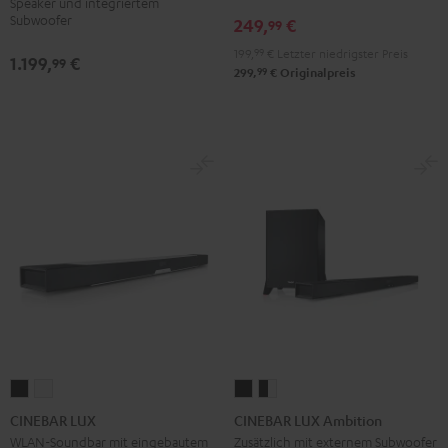
Speaker und integriertem
Set"
Set"
Subwoofer
249,
€
99
Schwarz
Weiß
199,
99
€
Letzter niedrigster Preis
1.199,
€
99
99
299,
€
Originalpreis
CINEBAR
CINEBAR
CINEBAR
CINEBAR
LUX
LUX
LUX
LUX
CINEBAR LUX
CINEBAR LUX Ambition
Schwarz
Weiß
Ambition
Ambition
WLAN-Soundbar mit eingebautem
Zusätzlich mit externem Subwoofer