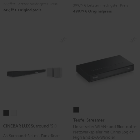
199,
99
€
Letzter niedrigster Preis
399,
99
€
Letzter niedrigster Preis
99
249,
€
Originalpreis
99
499,
€
Originalpreis
Teufel
CINEBAR
CINEBAR
Streamer
Teufel Streamer
LUX
LUX
Schwarz
CINEBAR LUX Surround "5.0-Set"
Universeller WLAN- und Bluetooth-
Surround
Surround
Netzwerkspieler mit Cirrus Logic®
Als Surround-Set mit Funk-Rear-
"5.0-
"5.0-
High End-D/A-Wandler