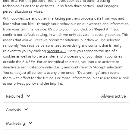
interests. For this purpose, Teufel uses cookies and other tracking
SUPPORT
d
Teufel Onlineshops
technologies on these websites - also from third parties - and engages
personalization services.
SOUNDBARS
u
KARRIERE
DEUTSCHLAND
With cookies, we and other marketing partners process data from you and
n
learn what you like - through your behaviour on our website and information
STEREO
PRESSE & MARKETING
from your terminal device. It's up to you: If you click on
"Reject All"
, you
g
confirm our default setting, in which we only activate necessary cookies. This
ÖSTERREICH
SMART HOME
means that you will receive recommendations, but they will be selected
GESCHÄFTSKUNDEN
randomly. You receive personalized advertising and content that is really
relevant to you by clicking
"Accept All"
. Here you agree to the use of all
SCHWEIZ
BLUETOOTH-LAUTSPRECHER
PARTNERPROGRAMM
cookies as well as to the transfer and processing of your data in countries
outside the EU/EEA. For an individual selection, you can also activate or
KOPFHÖRER
deactivate each category individually and confirm with
"Accept selection"
.
NIEDERLANDE
BLOG
You can adjust all consents at any time under "Data settings" and revoke
BLUETOOTH-KOPFHÖRER
them with effect for the future. For more information, please also take a look
NEWSLETTER
at our
privacy policy
and the
imprint
.
BELGIEN
STEREOANLAGEN
STORES
Required
Always active
FRANKREICH
LAUTSPRECHER
DEINE VORTEILE BEI TEUFEL
Analysis
POLEN
ULTIMA-SERIE
TEUFEL STORY
Marketing
Technische Änderungen, Tippfehler und Irrtum vorbehalten. Das auf unseren
IN-EAR-KOPFHÖRER
SPANIEN
UNSER MANAGEMENT