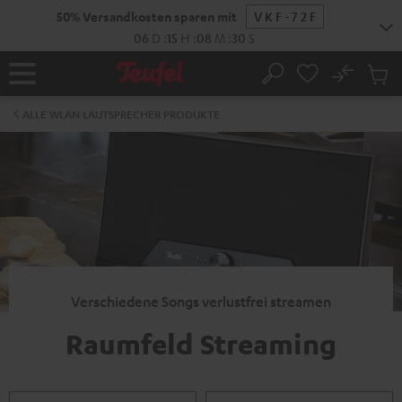
ZUM
50% Versandkosten sparen mit
VKF-72F
NHALT
RINGEN
06
D
:
15
H
:
08
M
:
29
S
No
Abs
Startseite
Suche
Artike
im
ALLE WLAN LAUTSPRECHER PRODUKTE
Waren
Verschiedene Songs verlustfrei streamen
Raumfeld Streaming