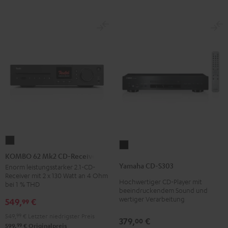
KOMBO
Yamaha
62
KOMBO 62 Mk2 CD-Receiver
CD-
Mk2
Yamaha CD-S303
Enorm leistungsstarker 2.1-CD-
S303
Receiver mit 2 x 130 Watt an 4 Ohm
CD-
Hochwertiger CD-Player mit
Schwarz
bei 1 % THD
Receiver
beeindruckendem Sound und
wertiger Verarbeitung
549,
€
99
Night
Black
549,
99
€
Letzter niedrigster Preis
379,
€
00
99
599,
€
Originalpreis