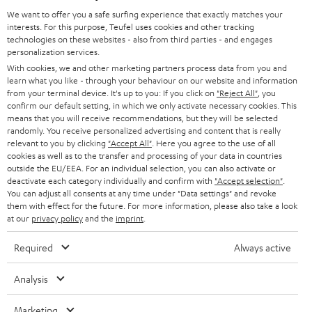
Chip wurden integriert.
We want to offer you a safe surfing experience that exactly matches your
Mehr als 45 Jahre Erfahrung
interests. For this purpose, Teufel uses cookies and other tracking
Ganz egal ob du einen retro Tag mit deinen Vinylscheiben oder aber
technologies on these websites - also from third parties - and engages
einfach nur ein wenig Radio hören möchtest. Unsere Kombo CD-Player
personalization services.
erfüllen jeden Musikwunsch und wenn dieser kabellos übertragen werden
With cookies, we and other marketing partners process data from you and
soll, reicht es aus einfach Bluetooth im Smartphone oder Tablet zu nutzen.
learn what you like - through your behaviour on our website and information
Ebenfalls haben unsere ULTIMA 20 KOMBO 2, sowie der KB 62 CR (ET)
from your terminal device. It's up to you: If you click on
"Reject All"
, you
auch einen separaten Anschluss für deine Kopfhörer integriert. Die Kombo
confirm our default setting, in which we only activate necessary cookies. This
Serie kann man in drei Kategorien unterteilen:
means that you will receive recommendations, but they will be selected
randomly. You receive personalized advertising and content that is really
für kleine Räume von bis zu 20m² empfehlen wir unsere KOMBO 11
Teufel Blog
relevant to you by clicking
"Accept All"
. Here you agree to the use of all
mit den VT 11 Lautsprechern. USB und ein zusätzlicher Stereo-Cinch
Audio-Technologien, HiFi-Trends, Tipps & Tricks
cookies as well as to the transfer and processing of your data in countries
(Aux In) Eingang, sowie Bluetooth und DAB+ Radio werden
outside the EU/EEA. For an individual selection, you can also activate or
unterstützt.
deactivate each category individually and confirm with
"Accept selection"
.
für mittelgroße Räume von 20 - 30 m² empfehlen wir unsere ULTIMA
Teufel Support
You can adjust all consents at any time under "Data settings" and revoke
20 KOMBO 2, diese verfügt auch über Bluetooth,USB, DAB +. Anders
them with effect for the future. For more information, please also take a look
Support & Kontakt
als bei der KOMBO 11 sind nochmals zusätzliche Cinch Eingänge (Aux
at our
privacy policy
and the
imprint
.
Rückgabe / Rücktritt
In), ein separater Audioausgang (Rec Out), ein Kopfhöreranschluss
Sendungsverfolgung
(3,5mm Klinke), sowie ein Subwooferausgang für aktive externe
Required
Always active
Subwoofer vorhanden.
für größere Beschallungsflächen von 30m² - 40m² ist die THEATER
Analysis
Store Finder
500S KOMBO 2, die ULTIMA 40 KOMBO 3 oder aber die THEATER
Erlebe unsere Produkte hautnah und lass dich persönlich
500 KOMBO 2 empfehlenswert. Mit 130 Watt Gesamtleistung pro
Marketing