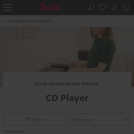
ZUM
NHALT
No
Abs
Startseite
Suche
RINGEN
Artike
im
ALLE ZUBEHÖR PRODUKTE
Waren
Die Musikwelt ist eine Scheibe.
CD Player
Filtern
2 Produkte