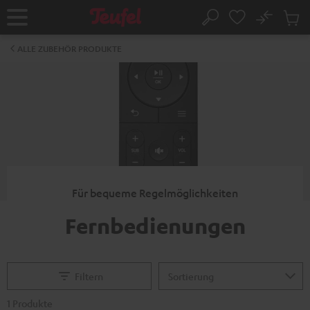
ZUM
NHALT
No
Abs
Startseite
Suche
RINGEN
Artike
im
ALLE ZUBEHÖR PRODUKTE
Waren
Für bequeme Regelmöglichkeiten
Fernbedienungen
Filtern
1 Produkte