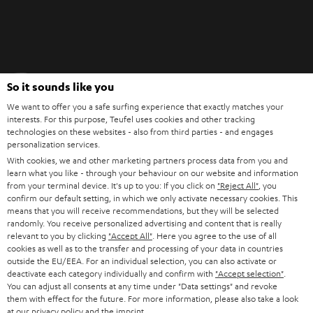
Teufel Blog
So it sounds like you
Audio-Technologien, HiFi-Trends, Tipps & Tricks
We want to offer you a safe surfing experience that exactly matches your
interests. For this purpose, Teufel uses cookies and other tracking
technologies on these websites - also from third parties - and engages
Teufel Support
personalization services.
Support & Kontakt
With cookies, we and other marketing partners process data from you and
Rückgabe / Rücktritt
learn what you like - through your behaviour on our website and information
Sendungsverfolgung
from your terminal device. It's up to you: If you click on
"Reject All"
, you
confirm our default setting, in which we only activate necessary cookies. This
means that you will receive recommendations, but they will be selected
Store Finder
randomly. You receive personalized advertising and content that is really
relevant to you by clicking
"Accept All"
. Here you agree to the use of all
Erlebe unsere Produkte hautnah und lass dich persönlich
cookies as well as to the transfer and processing of your data in countries
im Store beraten.
outside the EU/EEA. For an individual selection, you can also activate or
deactivate each category individually and confirm with
"Accept selection"
.
You can adjust all consents at any time under "Data settings" and revoke
them with effect for the future. For more information, please also take a look
at our
privacy policy
and the
imprint
.