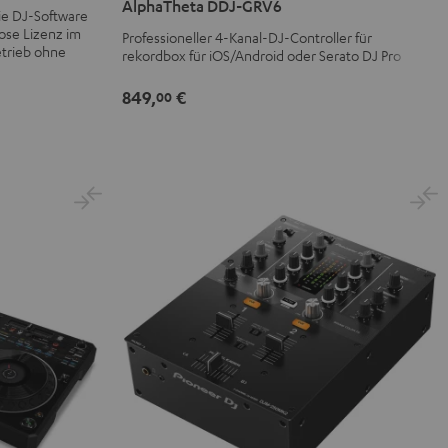
AlphaTheta DDJ-GRV6
ie DJ-Software
GRV6
ose Lizenz im
Professioneller 4-Kanal-DJ-Controller für
Schwarz
etrieb ohne
rekordbox für iOS/Android oder Serato DJ Pro
849,
€
00