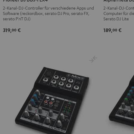
DDJ-
FLX2
2-Kanal-DJ-Controller für verschiedene Apps und
2-Kanal-DJ-Contr
FLX4
Schwarz
Software (reckordbox, serato DJ Pro, serato FX,
Computer für di
Schwarz
serato P'nT DJ)
Serato DJ Lite
319,
€
189,
€
00
00