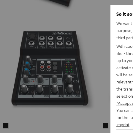
So it s
We want t
purpose, 
third par
With coo
like - th
up to you
activate
will be s
relevant 
the trans
selection
"Accept 
You can a
for the f
imprint
.
Mackie
Mackie