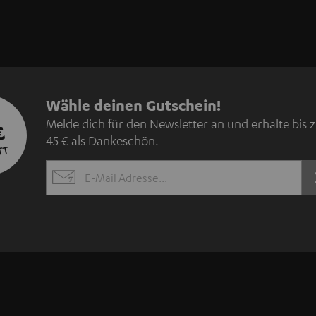
N
Wähle deinen Gutschein!
Melde dich für den Newsletter an und erhalte bis 
€
e
45 € als Dankeschön.
TT
w
EMAIL
s
WIDGET
l
e
t
t