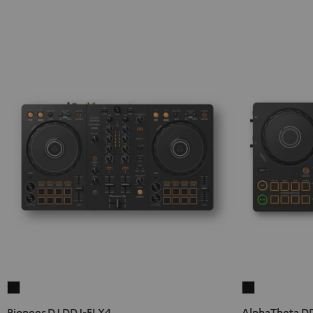
Pioneer
AlphaTheta
DJ
DDJ-
Pioneer DJ DDJ-FLX4
AlphaTheta D