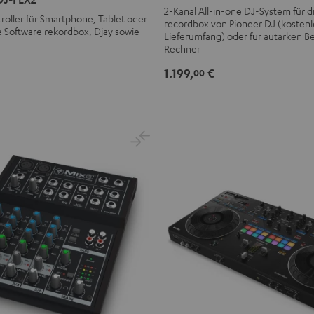
XDJ-
2-Kanal All-in-one DJ-System für d
oller für Smartphone, Tablet oder
recordbox von Pioneer DJ (kostenl
RR
e Software rekordbox, Djay sowie
Lieferumfang) oder für autarken B
Schwarz
Rechner
1.199,
€
00