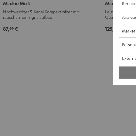
Mix5
Mix8
Mackie Mix5
Mackie Mix8
Requir
Schwarz
Schwarz
Hochwertiger 5-Kanal Kompaktmixer mit
Leistungsstarke
rauscharmen Signalaufbau
Qualität
Analysi
87,
€
125,
€
99
99
Market
Persona
Externa