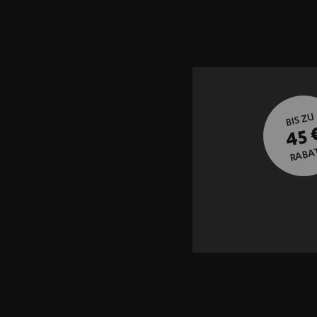
BIS ZU
45 
RABA