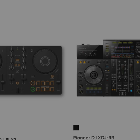
Pioneer
DJ
Pioneer DJ XDJ-RR
DJ-FLX2