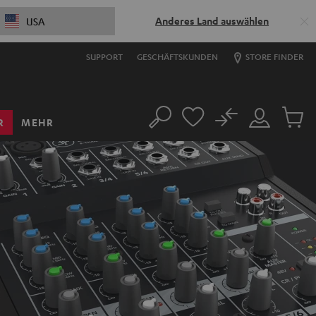
Anderes Land auswählen
USA
SUPPORT
GESCHÄFTSKUNDEN
STORE FINDER
No
R
MEHR
Suche
Mein
Artikel
Konto
im
Warenk