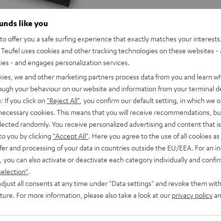
ounds like you
o offer you a safe surfing experience that exactly matches your interests.
Teufel uses cookies and other tracking technologies on these websites - 
ties - and engages personalization services.
kies, we and other marketing partners process data from you and learn w
rough your behaviour on our website and information from your terminal de
: If you click on
"Reject All"
, you confirm our default setting, in which we o
 necessary cookies. This means that you will receive recommendations, bu
elected randomly. You receive personalized advertising and content that is 
to you by clicking
"Accept All"
. Here you agree to the use of all cookies as 
fer and processing of your data in countries outside the EU/EEA. For an in
, you can also activate or deactivate each category individually and confi
selection"
.
djust all consents at any time under "Data settings" and revoke them with
uture. For more information, please also take a look at our
privacy policy
an
Pioneer
DJ