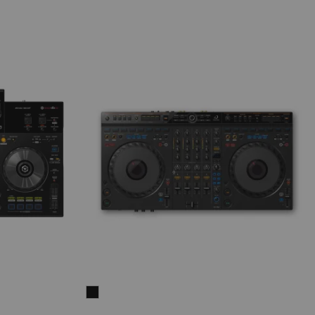
AlphaTheta
DDJ-