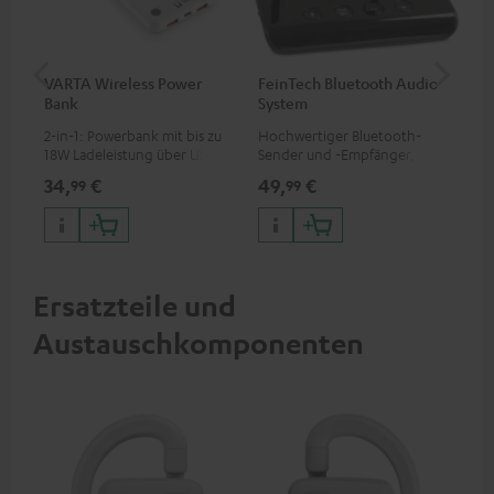
VARTA Wireless Power
FeinTech Bluetooth Audio
Fe
Bank
System
Ext
2-in-1: Powerbank mit bis zu
Hochwertiger Bluetooth-
Erm
18W Ladeleistung über USB
Sender und -Empfänger,
Aus
Typ C & Wireless Charger mit
passend für alle Teufel
mit
34,
€
49,
€
74
99
99
bis zu 10W Ladestrom
Bluetooth-Kopfhörer oder
HDM
Komplettanlagen sowie
Fir
Soundbars
Inp
Ersatzteile und
Austauschkomponenten