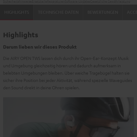
Sicherheitshinweise
Ersatzteile
Reparaturen
Software-Updates
Gesetzliche Gewährleistung
HIGHLIGHTS
TECHNISCHE DATEN
BEWERTUNGEN
ACCE
Highlights
Darum lieben wir dieses Produkt
Die AIRY OPEN TWS lassen dich durch ihr Open-Ear-Konzept Musik
und Umgebung gleichzeitig hören und dadurch aufmerksam in
belebten Umgebungen bleiben. Über weiche Tragebügel halten sie
sicher ihre Position bei jeder Aktivität, während spezielle Waveguides
den Sound direkt in deine Ohren spielen.