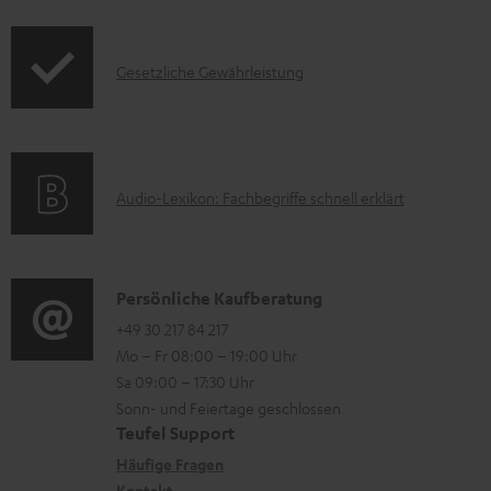
f
t
e
o
F
r
I
Gesetzliche Gewährleistung
r
A
u
n
m
Q
n
f
a
s
t
o
t
e
A
Audio-Lexikon: Fachbegriffe schnell erklärt
r
i
r
u
m
o
l
d
a
n
a
i
K
Persönliche Kaufberatung
t
e
d
o
o
+49 30 217 84 217
i
n
e
Mo – Fr 08:00 – 19:00 Uhr
-
n
o
z
n
Sa 09:00 – 17:30 Uhr
L
t
n
u
Sonn- und Feiertage geschlossen
e
a
e
Teufel Support
m
x
k
n
Häufige Fragen
V
Kontakt