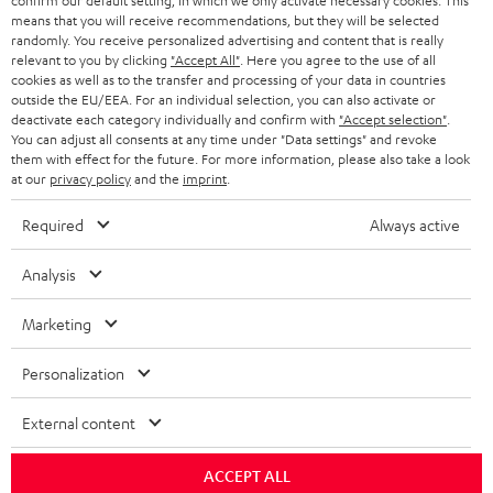
confirm our default setting, in which we only activate necessary cookies. This
means that you will receive recommendations, but they will be selected
SCHWEIZ
BLUETOOTH-LAUTSPRECHER
PARTNERPROGRAMM
randomly. You receive personalized advertising and content that is really
relevant to you by clicking
"Accept All"
. Here you agree to the use of all
KOPFHÖRER
cookies as well as to the transfer and processing of your data in countries
NIEDERLANDE
BLOG
outside the EU/EEA. For an individual selection, you can also activate or
deactivate each category individually and confirm with
"Accept selection"
.
BLUETOOTH-KOPFHÖRER
NEWSLETTER
You can adjust all consents at any time under "Data settings" and revoke
BELGIEN
them with effect for the future. For more information, please also take a look
STEREOANLAGEN
at our
privacy policy
and the
imprint
.
STORES
FRANKREICH
LAUTSPRECHER
Required
Always active
DEINE VORTEILE BEI TEUFEL
POLEN
ULTIMA-SERIE
Analysis
TEUFEL STORY
Technische Änderungen, Tippfehler und Irrtum vorbehalten. Das auf unseren
IN-EAR-KOPFHÖRER
Marketing
SPANIEN
UNSER MANAGEMENT
Fotos abgebildete Zubehör ist nicht im Lieferumfang enthalten. Etwaige
Entsorgungsgebühren für Batterien sind im Preis inbegriffen.
FANSHOP
Personalization
NACHHALTIGKEIT
ITALIEN
©2026 Lautsprecher Teufel GmbH - All rights reserved.
NEUHEITEN
External content
UNSERE WERTE
USA
Impressum
AGB
Datenschutz
Daten-Einstellungen
EU Data Act
ACCEPT ALL
BARRIEREFREIHEIT
Vertrag widerrufen