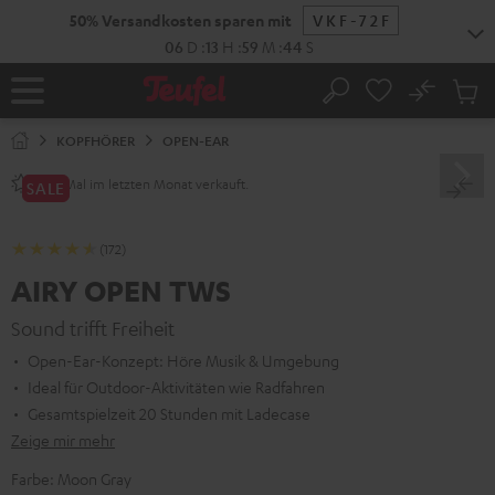
ZUM
50% Versandkosten sparen mit
VKF-72F
NHALT
RINGEN
06
D
:
13
H
:
59
M
:
43
S
No
Abs
Startseite
Suche
Artike
im
KOPFHÖRER
OPEN-EAR
Waren
Mal im letzten Monat verkauft.
240+
SALE
(172)
AIRY OPEN TWS
Sound trifft Freiheit
Open-Ear-Konzept: Höre Musik & Umgebung
Ideal für Outdoor-Aktivitäten wie Radfahren
Gesamtspielzeit 20 Stunden mit Ladecase
Zeige mir mehr
Farbe:
Moon Gray