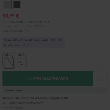
Moon
Night
Gray
Black
99,
€
99
Inkl. MwSt
und zzgl.
Versandkosten
7,99 €
Letzter niedrigster Preis
79,
99
€
Originalpreis
119,
99
€
1
Spare 50 % Versandkosten
mit:
VKF-72F
Nur für kurze Zeit
IN DEN WARENKORB
Auf Lager
Sicher einkaufen mit 8 Wochen Rückgaberecht
inkl. kostenlosem
Rückversand
Hersteller:
Teufel