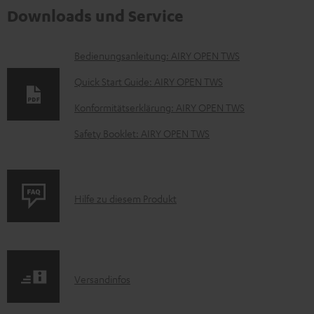
Downloads und Service
D
Bedienungsanleitung: AIRY OPEN TWS
o
Quick Start Guide: AIRY OPEN TWS
k
Konformitätserklärung: AIRY OPEN TWS
u
Safety Booklet: AIRY OPEN TWS
m
e
n
P
Hilfe zu diesem Produkt
t
r
e
o
z
d
u
I
Versandinfos
u
m
n
k
H