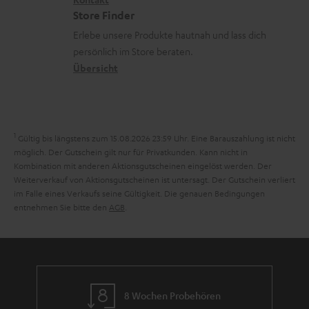
i
t
z
e
Store Finder
k
d
u
r
Erlebe unsere Produkte hautnah und lass dich
o
a
r
s
persönlich im Store beraten.
n
t
G
Übersicht
a
e
a
n
n
r
d
a
1
Gültig bis längstens zum 15.08.2026 23:59 Uhr.
Eine Barauszahlung ist nicht
n
möglich. Der Gutschein gilt nur für Privatkunden. Kann nicht in
Kombination mit anderen Aktionsgutscheinen eingelöst werden. Der
t
Weiterverkauf von Aktionsgutscheinen ist untersagt. Der Gutschein verliert
i
im Falle eines Verkaufs seine Gültigkeit. Die genauen Bedingungen
entnehmen Sie bitte den
AGB
.
e
8 Wochen Probehören