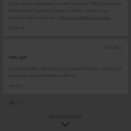
Ich bin absolut begeistert von den Airy open TWS! Ich habe das
Problem sehr enge Gehörgänge zu haben. Jeder In-ear
Kopfhörer tat nach kurzer
Komplette Bewertung lesen
Philipp R.
17.06.2026
Sehr gut
Leicht einstellbar, leicht zu tragen, keine Probleme, sehen auch
schön aus. Kann ich weiterempfehlen.
Joyce S.
10
/ 172
MEHR ANZEIGEN