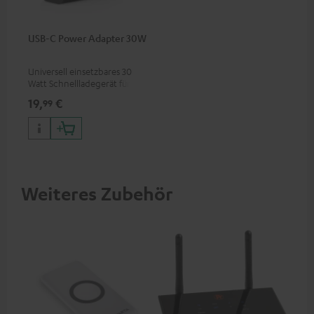
USB-C Power Adapter 30W
Universell einsetzbares 30
Watt Schnellladegerät für
Kopfhörer & Portables sowie
19,
€
99
Apple iPhones, Android
Smartphones, Tablets und
Geräte mit USB-C-Anschluss
Weiteres Zubehör