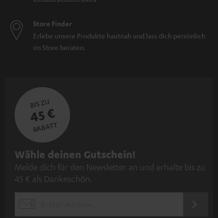
Store Finder
Erlebe unsere Produkte hautnah und lass dich persönlich
im Store beraten.
BIS ZU
45 €
RABATT
N
Wähle deinen Gutschein!
Melde dich für den Newsletter an und erhalte bis zu
e
45 € als Dankeschön.
w
s
JETZT
EMAIL
l
ANME