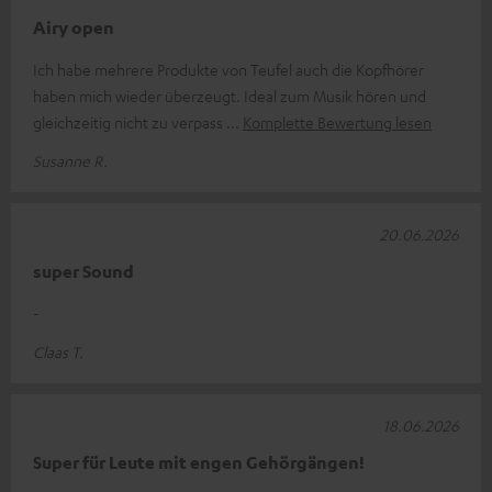
Airy open
Ich habe mehrere Produkte von Teufel auch die Kopfhörer
haben mich wieder überzeugt. Ideal zum Musik hören und
gleichzeitig nicht zu verpass
Komplette Bewertung lesen
Susanne R.
20.06.2026
super Sound
-
Claas T.
18.06.2026
Super für Leute mit engen Gehörgängen!