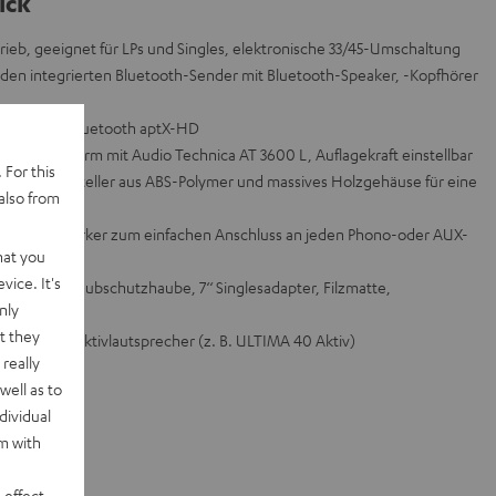
ick
rieb, geeignet für LPs und Singles, elektronische 33/45-Umschaltung
 den integrierten Bluetooth-Sender mit Bluetooth-Speaker, -Kopfhörer
lität dank Bluetooth aptX-HD
tellter Tonarm mit Audio Technica AT 3600 L, Auflagekraft einstellbar
 For this
pter Plattenteller aus ABS-Polymer und massives Holzgehäuse für eine
also from
o-Vorverstärker zum einfachen Anschluss an jeden Phono-oder AUX-
hat you
vice. It's
Netzteil, Staubschutzhaube, 7‘‘ Singlesadapter, Filzmatte,
nly
)
t they
nlagen und Aktivlautsprecher (z. B. ULTIMA 40 Aktiv)
really
well as to
dividual
rm with
 effect