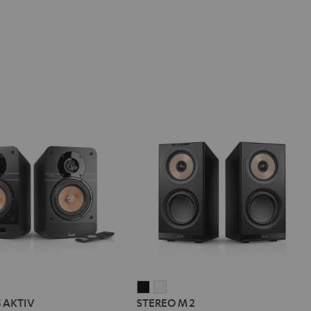
IMA
STEREO
STEREO
5 AKTIV
STEREO M 2
M
M