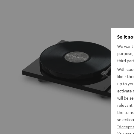
So it s
We want t
purpose, 
third par
With coo
like - th
up to you
activate
will be s
relevant 
the trans
selection
"Accept 
You can a