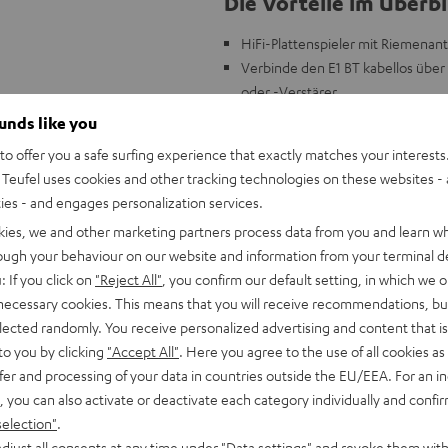
Die Vorteile im Überbl
HiFi-Plattenspieler mit Riemenant
Verbinde den E1 BT kabellos über
oder -Verstärer
Kabellose Übertragung in CD-Qua
ounds like you
Ab Werk vormontierter und einges
o offer you a safe surfing experience that exactly matches your interests.
8,6” Tonarm aus Aluminium, gerip
Teufel uses cookies and other tracking technologies on these websites - 
resonanzfreie Plattform
ties - and engages personalization services.
Eingebauter, umschaltbarer Phon
kies, we and other marketing partners process data from you and learn w
Eingang
rough your behaviour on our website and information from your terminal de
Umfangreicher Lieferumfang inkl. 
: If you click on
"Reject All"
, you confirm our default setting, in which we o
abnehmbares Phonokabel (1,23 m
 necessary cookies. This means that you will receive recommendations, bu
Passend für alle Teufel Kompletta
elected randomly. You receive personalized advertising and content that is 
to you by clicking
"Accept All"
. Here you agree to the use of all cookies as 
fer and processing of your data in countries outside the EU/EEA. For an in
, you can also activate or deactivate each category individually and confi
selection"
.
djust all consents at any time under "Data settings" and revoke them with