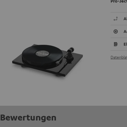
Pro-Jec
A
A
E
Datenblat
Bewertungen