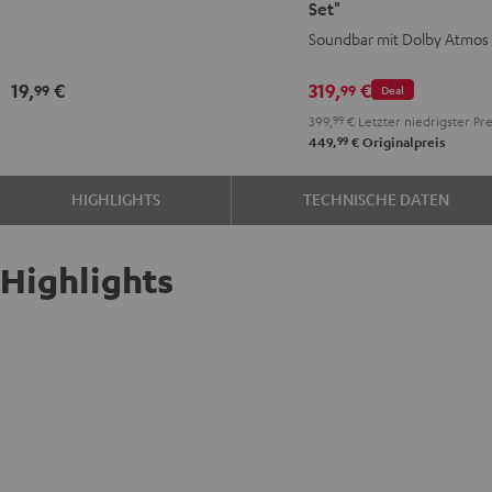
Set"
Schwarz
für
für
Soundbar mit Dolby Atmos
Dolby
Dolby
Atmos
Atmos
19,
€
319,
€
99
99
Deal
"2.1-
"2.1-
399,
99
€
Letzter niedrigster Pre
Set"
Set"
99
449,
€
Originalpreis
Schwarz
Weiß
HIGHLIGHTS
TECHNISCHE DATEN
Highlights