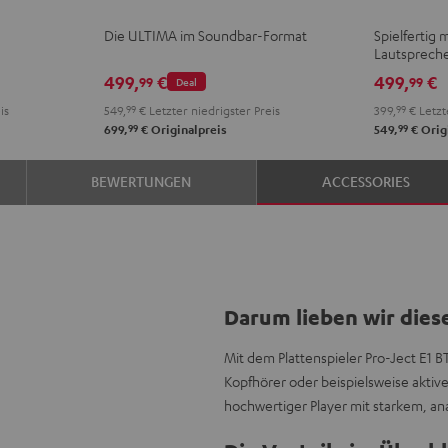
Schwarz
Weiß
AKTIV
AKTI
Die ULTIMA im Soundbar-Format
Spielfertig 
Night
Pure
Lautsprech
Black
Whit
499,
€
499,
€
99
99
Deal
is
549,
99
€
Letzter niedrigster Preis
399,
99
€
Letzt
99
99
699,
€
Originalpreis
549,
€
Orig
BEWERTUNGEN
ACCESSORIES
Darum lieben wir dies
Mit dem Plattenspieler Pro-Ject E1 B
Kopfhörer oder beispielsweise aktiv
hochwertiger Player mit starkem, a