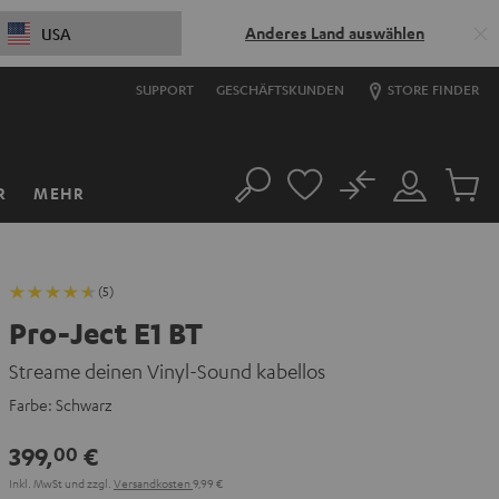
Anderes Land auswählen
USA
SUPPORT
GESCHÄFTSKUNDEN
STORE FINDER
No
R
MEHR
Suche
Mein
Artikel
Konto
im
Warenk
(5)
Pro-Ject E1 BT
Streame deinen Vinyl-Sound kabellos
Farbe:
Schwarz
399,
€
00
Inkl. MwSt
und zzgl.
Versandkosten
9,99 €