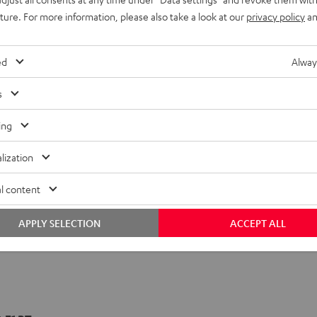
uture. For more information, please also take a look at our
privacy policy
an
ed
Alway
s
ing
lization
l content
APPLY SELECTION
ACCEPT ALL