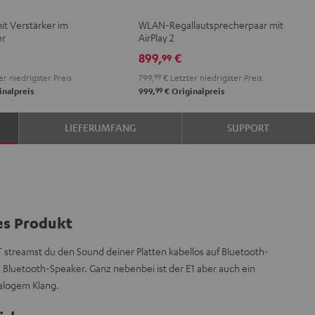
V
2
2
mit Verstärker im
WLAN-Regallautsprecherpaar mit
Schwarz
Weiß
er
AirPlay 2
e
899,
€
99
er niedrigster Preis
799,
99
€
Letzter niedrigster Preis
99
inalpreis
999,
€
Originalpreis
LIEFERUMFANG
SUPPORT
es Produkt
T streamst du den Sound deiner Platten kabellos auf Bluetooth-
e Bluetooth-Speaker. Ganz nebenbei ist der E1 aber auch ein
nalogem Klang.