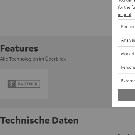
for the f
imprint
.
Requir
Analysi
Features
Market
Alle Technologien im Überblick
Persona
Externa
Technische Daten