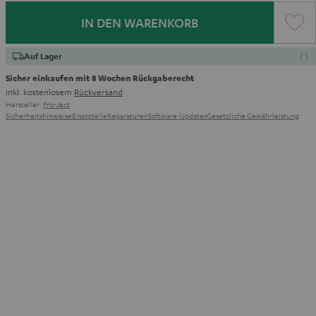
IN DEN WARENKORB
Auf Lager
Sicher einkaufen mit 8 Wochen Rückgaberecht
inkl. kostenlosem
Rückversand
Hersteller:
Pro-Ject
Sicherheitshinweise
Ersatzteile
Reparaturen
Software-Updates
Gesetzliche Gewährleistung