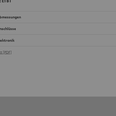
t E1 BT
bmessungen
nschlüsse
lektronik
t [PDF]