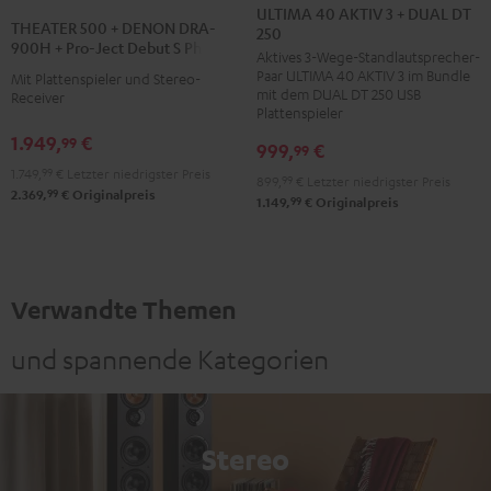
40
40
ULTIMA 40 AKTIV 3 + DUAL DT
500
THEATER 500 + DENON DRA-
250
AKTIV
AKTIV
+
900H + Pro-Ject Debut S Phono
Aktives 3-Wege-Standlautsprecher-
3
3
DENON
Paar ULTIMA 40 AKTIV 3 im Bundle
Mit Plattenspieler und Stereo-
+
+
DRA-
mit dem DUAL DT 250 USB
Receiver
DUAL
DUAL
Plattenspieler
900H
DT
DT
1.949,
€
99
+
999,
€
99
250
250
Pro-
1.749,
99
€
Letzter niedrigster Preis
899,
99
€
Letzter niedrigster Preis
Schwarz
Weiß
99
2.369,
€
Originalpreis
Ject
99
1.149,
€
Originalpreis
/
/
Debut
Schwarz
Schwarz
S
Phono
Verwandte Themen
Schwarz
und spannende Kategorien
Stereo