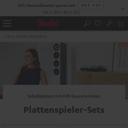
ZUM
50% Versandkosten sparen mit
VKF-72F
NHALT
RINGEN
06
D
:
23
H
:
16
M
:
20
S
No
Abs
Startseite
Suche
Artike
im
ALLE STEREO PRODUKTE
Waren
Schallplatten mit Hifi-Sound erleben
Plattenspieler-Sets