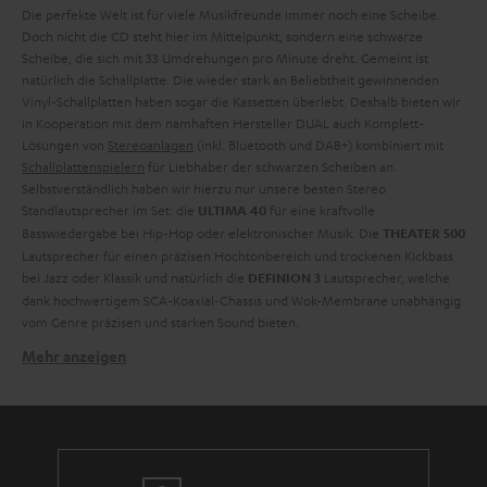
Die perfekte Welt ist für viele Musikfreunde immer noch eine Scheibe.
Doch nicht die CD steht hier im Mittelpunkt, sondern eine schwarze
Scheibe, die sich mit 33 Umdrehungen pro Minute dreht. Gemeint ist
natürlich die Schallplatte. Die wieder stark an Beliebtheit gewinnenden
Vinyl-Schallplatten haben sogar die Kassetten überlebt. Deshalb bieten wir
in Kooperation mit dem namhaften Hersteller DUAL auch Komplett-
Lösungen von
Stereoanlagen
(inkl. Bluetooth und DAB+) kombiniert mit
Schallplattenspielern
für Liebhaber der schwarzen Scheiben an.
Selbstverständlich haben wir hierzu nur unsere besten Stereo
Standlautsprecher im Set: die
für eine kraftvolle
ULTIMA 40
Basswiedergabe bei Hip-Hop oder elektronischer Musik. Die
THEATER 500
Lautsprecher für einen präzisen Hochtonbereich und trockenen Kickbass
bei Jazz oder Klassik und natürlich die
Lautsprecher, welche
DEFINION 3
dank hochwertigem SCA-Koaxial-Chassis und Wok-Membrane unabhängig
vom Genre präzisen und starken Sound bieten.
Mehr anzeigen
Welche Lautsprecher eignen sich für Plattenspieler?
Geeignet für die Wiedergabe von Vinyl sind grundsätzlich alle
Lautsprecher von Stereoanlagen, Musikanlagen mit AV-Receiver, aber
auch Aktiv-Lautsprecher oder sogar
Soundbars
, die über einen
entsprechenden AUX-Eingang verfügen, über welchen der Plattenspieler
angeschlossen werden kann. Egal ob große HiFi-Anlage,
Kompaktanlage
,