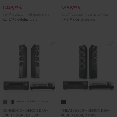
+
+
VINYL
1.029,
€
1.499,
€
DUAL
DUAL
250
99
99
DT
DT
Schwarz
969,
99
€
Letzter niedrigster Preis
1.199,
99
€
Letzter niedrigster Preis
250
250
99
99
1.249,
€
Originalpreis
1.749,
€
Originalpreis
Schwarz
Weiß
+ weitere Farbvariationen
DEFINION
DEFINION
THEATER
3
3
500
DEFINION 3 + DENON DRA-
THEATER 500 + DENON DRA-
900H + DUAL DT 500
900H + DUAL DT 500
+
+
+