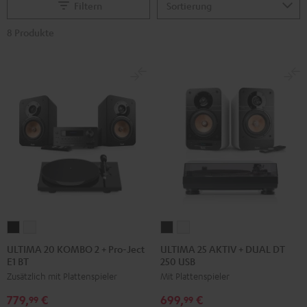
Filtern
8 Produkte
ULTIMA
ULTIMA
ULTIMA
ULTIMA
20
20
25
25
ULTIMA 20 KOMBO 2 + Pro-Ject
ULTIMA 25 AKTIV + DUAL DT
E1 BT
250 USB
KOMBO
KOMBO
AKTIV
AKTIV
Zusätzlich mit Plattenspieler
Mit Plattenspieler
2
2
+
+
+
+
DUAL
DUAL
779,
€
699,
€
99
99