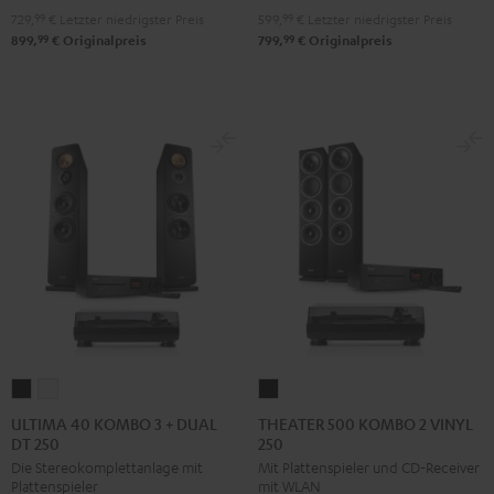
Pro-
Pro-
DT
DT
729,
99
€
Letzter niedrigster Preis
599,
99
€
Letzter niedrigster Preis
Ject
Ject
250
250
99
99
899,
€
Originalpreis
799,
€
Originalpreis
E1
E1
USB
USB
BT
BT
Night
Pure
Schwarz
Weiß
Black
White
ULTIMA
ULTIMA
THEATER
40
40
500
ULTIMA 40 KOMBO 3 + DUAL
THEATER 500 KOMBO 2 VINYL
DT 250
250
KOMBO
KOMBO
KOMBO
Die Stereokomplettanlage mit
Mit Plattenspieler und CD-Receiver
3
3
2
Plattenspieler
mit WLAN