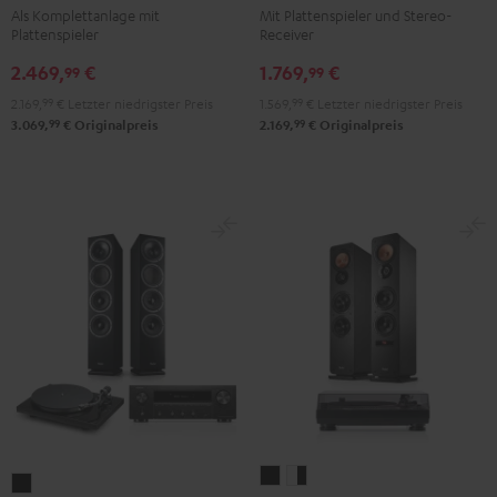
Als Komplettanlage mit
Mit Plattenspieler und Stereo-
DENON
DENON
DENON
Plattenspieler
Receiver
DRA-
DRA-
DRA-
2.469,
€
1.769,
€
900H
900H
900H
99
99
+
+
+
2.169,
99
€
Letzter niedrigster Preis
1.569,
99
€
Letzter niedrigster Preis
DUAL
DUAL
DUAL
99
99
3.069,
€
Originalpreis
2.169,
€
Originalpreis
DT
DT
DT
500
500
500
Anthrazit
Weiß
Schwarz
/
Schwarz
ULTIMA
ULTIMA
THEATER