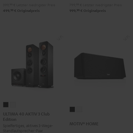
399,
99
€
Letzter niedrigster Preis
799,
99
€
Letzter niedrigster Preis
99
99
499,
€
Originalpreis
999,
€
Originalpreis
ULTIMA
ULTIMA
MOTIV®
MOTIV®
40
40
ULTIMA 40 AKTIV 3 Club
HOME
HOME
Edition
AKTIV
AKTIV
MOTIV® HOME
Schwarz
Weiß
Spielfertiges, aktives 3-Wege-
3
3
Standlautsprecher-Paar