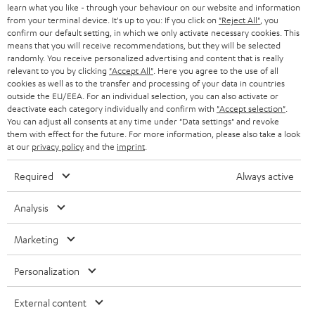
n
learn what you like - through your behaviour on our website and information
Wir bieten dir mit den Aktivlautsprechern der
Teufel Streaming-Serie
STEREO
PRESSE & MARKETING
from your terminal device. It's up to you: If you click on
"Reject All"
, you
gleich mehrfach integrierte innovative und clevere Technologie an.
g
confirm our default setting, in which we only activate necessary cookies. This
ÖSTERREICH
Hierbei handelt es sich um Aktivboxen, die scheinbar vollkommen
SMART HOME
means that you will receive recommendations, but they will be selected
GESCHÄFTSKUNDEN
autonom sind. Denn die Musik wird kabellos über WLAN oder Bluetooth
randomly. You receive personalized advertising and content that is really
übertragen. Ausgewählte Teufel Streaming Lautsprecher können durch die
relevant to you by clicking
"Accept All"
. Here you agree to the use of all
SCHWEIZ
BLUETOOTH-LAUTSPRECHER
Raumfeld-Technologie komplett per Teufel Raumfeld App gesteuet.
PARTNERPROGRAMM
cookies as well as to the transfer and processing of your data in countries
Kompakte Varianten dieser Aktivboxen sind der TEUFEL ONE S und der
outside the EU/EEA. For an individual selection, you can also activate or
KOPFHÖRER
TEUFEL ONE M. Wer es klanglich großzügiger mag, findet passendes im
deactivate each category individually and confirm with
"Accept selection"
.
NIEDERLANDE
BLOG
aktiven Regallautsprecher STEREO M oder die 3-Wege-Aktivlautsprecher
You can adjust all consents at any time under "Data settings" and revoke
them with effect for the future. For more information, please also take a look
BLUETOOTH-KOPFHÖRER
TEUFEL STEREO L. Die Radiofans unter uns sollten auch das RADIO 3SIXTY
NEWSLETTER
at our
privacy policy
and the
imprint
.
oder das noch kompakete RADIO ONE in betracht ziehen. Das RADIO
BELGIEN
3SIXTY lässt sich bequem per Teufel Remote App steuern und bietet dir die
STEREOANLAGEN
STORES
Required
Always active
gesamte Welt der online Radiosender.
FRANKREICH
Wer keine App nutzen will und sich den Weg zum Gerät ersparen möchte,
LAUTSPRECHER
DEINE VORTEILE BEI TEUFEL
Analysis
der kann mit unserer HOLIST-Serie auch die Sprachsteuerung über
Amazon Alexa nutzen. Multiroom mit anderen Alexa Geräten ist durch die
POLEN
ULTIMA-SERIE
TEUFEL STORY
Amazon App möglich und falls ein mal Stille herrschen soll, können die
Marketing
Mikrofone direkt per Schalter an der Aktivbox abgeschaltet werden.
Technische Änderungen, Tippfehler und Irrtum vorbehalten. Das auf unseren
IN-EAR-KOPFHÖRER
SPANIEN
UNSER MANAGEMENT
Fotos abgebildete Zubehör ist nicht im Lieferumfang enthalten. Etwaige
Personalization
Aktiv-Subwoofer für die extra Portion Bass
Entsorgungsgebühren für Batterien sind im Preis inbegriffen.
FANSHOP
Anschlüsse für passive Subwoofer findet man an aktuellen AV-Receivern
NACHHALTIGKEIT
External content
ITALIEN
nur noch selten. Die meisten gängigen externen Subwoofer Modelle sind
©2026 Lautsprecher Teufel GmbH - All rights reserved.