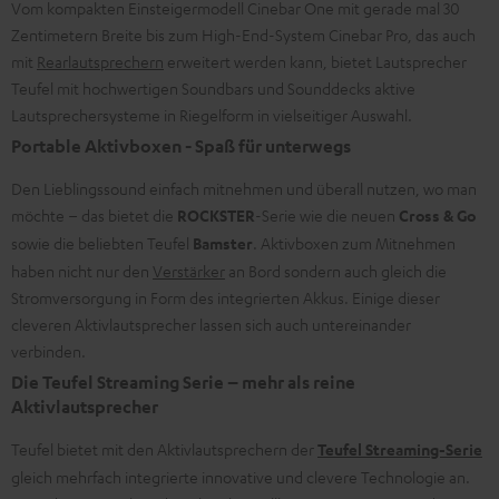
Vom kompakten Einsteigermodell Cinebar One mit gerade mal 30
Zentimetern Breite bis zum High-End-System Cinebar Pro, das auch
mit
Rearlautsprechern
erweitert werden kann, bietet Lautsprecher
Teufel mit hochwertigen Soundbars und Sounddecks ​aktive
Lautsprechersysteme in Riegelform in vielseitiger Auswahl.
Portable Aktivboxen - Spaß für unterwegs
Den Lieblingssound einfach mitnehmen und überall nutzen, wo man
möchte – das bietet die
ROCKSTER
-Serie wie die neuen
Cross & Go
sowie die beliebten Teufel
Bamster
. Aktivboxen zum Mitnehmen
haben nicht nur den
Verstärker
an Bord sondern auch gleich die
Stromversorgung in Form des integrierten Akkus. Einige dieser
cleveren Aktivlautsprecher lassen sich auch untereinander
verbinden.
Die Teufel Streaming Serie – mehr als reine
Aktivlautsprecher
Teufel bietet mit den Aktivlautsprechern der
Teufel Streaming-Serie
gleich mehrfach integrierte innovative und clevere Technologie an.