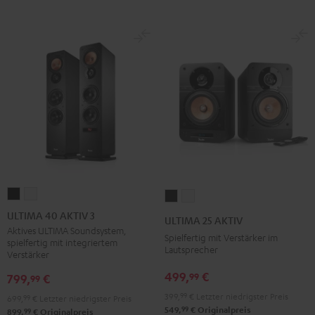
ULTIMA
ULTIMA
ULTIMA
ULTIMA
40
40
25
25
ULTIMA 40 AKTIV 3
ULTIMA 25 AKTIV
AKTIV
AKTIV
AKTIV
AKTIV
Aktives ULTIMA Soundsystem,
Spielfertig mit Verstärker im
spielfertig mit integriertem
3
3
Night
Pure
Lautsprecher
Verstärker
Schwarz
Weiß
Black
White
499,
€
99
799,
€
99
399,
99
€
Letzter niedrigster Preis
699,
99
€
Letzter niedrigster Preis
99
549,
€
Originalpreis
99
899,
€
Originalpreis