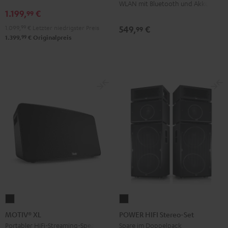
Club
Club
WLAN mit Bluetooth und Akku
1.199,
€
Edition
Edition
99
Schwarz
Weiß
1.099,
99
€
Letzter niedrigster Preis
549,
€
99
99
1.399,
€
Originalpreis
MOTIV®
POWER
XL
HIFI
MOTIV® XL
POWER HIFI Stereo-Set
Schwarz
Stereo-
Portabler HiFi-Streaming-Speaker
Spare im Doppelpack