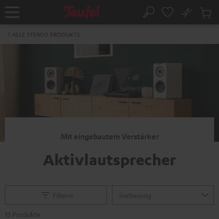
ZUM
NHALT
No
Abs
Startseite
Suche
RINGEN
Artike
im
ALLE STEREO PRODUKTE
Waren
Mit eingebautem Verstärker
Aktivlautsprecher
Filtern
13 Produkte