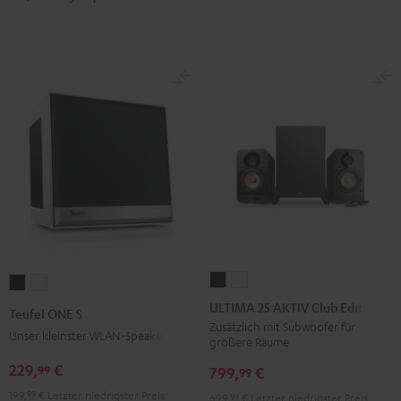
ULTIMA
ULTIMA
Teufel
Teufel
25
25
ONE
ONE
ULTIMA 25 AKTIV Club Edition
Teufel ONE S
AKTIV
AKTIV
S
S
Zusätzlich mit Subwoofer für
Unser kleinster WLAN-Speaker
größere Räume
Club
Club
Schwarz
Weiß
Edition
Edition
229,
€
99
799,
€
99
Night
Pure
199,
99
€
Letzter niedrigster Preis
699,
99
€
Letzter niedrigster Preis