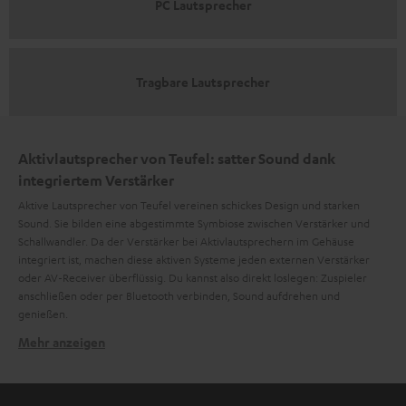
PC Lautsprecher
Tragbare Lautsprecher
Aktivlautsprecher von Teufel: satter Sound dank
integriertem Verstärker
Aktive Lautsprecher von Teufel vereinen schickes Design und starken
Sound. Sie bilden eine abgestimmte Symbiose zwischen Verstärker und
Schallwandler. Da der Verstärker bei Aktivlautsprechern im Gehäuse
integriert ist, machen diese aktiven Systeme jeden externen Verstärker
oder AV-Receiver überflüssig. Du kannst also direkt loslegen: Zuspieler
anschließen oder per Bluetooth verbinden, Sound aufdrehen und
genießen.
Mehr anzeigen
Aktive Lautsprecher haben die Kraft im Inneren
Im Zuge der technischen Entwicklung in der Audiobranche sind
Verstärkermodule mittlerweile so kompakt, dass sie in jedes Chassis