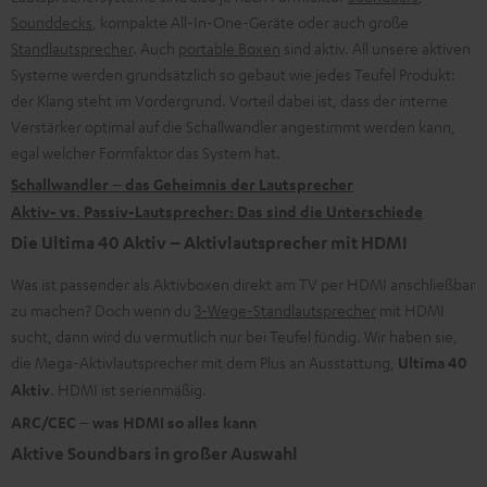
Sounddecks
, kompakte All-In-One-Geräte oder auch große
Standlautsprecher
. Auch
portable Boxen
sind aktiv. All unsere aktiven
Systeme werden grundsätzlich so gebaut wie jedes Teufel Produkt:
der Klang steht im Vordergrund. Vorteil dabei ist, dass der interne
Verstärker optimal auf die Schallwandler angestimmt werden kann,
egal welcher Formfaktor das System hat.
Schallwandler – das Geheimnis der Lautsprecher
Aktiv- vs. Passiv-Lautsprecher: Das sind die Unterschiede
Die Ultima 40 Aktiv – Aktivlautsprecher mit HDMI
Was ist passender als Aktivboxen direkt am TV per HDMI anschließbar
zu machen? Doch wenn du
3-Wege-Standlautsprecher
mit HDMI
sucht, dann wird du vermutlich nur bei Teufel fündig. Wir haben sie,
die Mega-Aktivlautsprecher mit dem Plus an Ausstattung,
Ultima 40
Aktiv
. HDMI ist serienmäßig.
ARC/CEC – was HDMI so alles kann
Aktive Soundbars in großer Auswahl