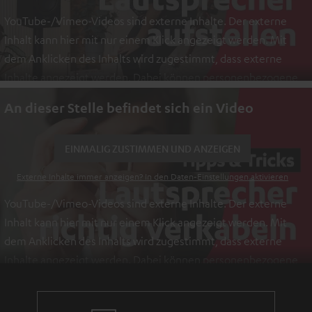
YouTube-/Vimeo-Videos sind externe Inhalte. Der externe
Inhalt kann hier mit nur einem Klick angezeigt werden. Mit
dem Anklicken des Inhalts wird zugestimmt, dass externe
Inhalte angezeigt werden. Dabei können personenbezogene
Daten an Drittplattformen übermittelt werden.
Weitere
An dieser Stelle befindet sich ein Video
Informationen sind in der Datenschutzerklärung unter I zu
finden
.
EINMALIG ZUSTIMMEN UND ANZEIGEN
Externe Inhalte immer anzeigen? In den Daten‑Einstellungen aktivieren
YouTube-/Vimeo-Videos sind externe Inhalte. Der externe
Inhalt kann hier mit nur einem Klick angezeigt werden. Mit
dem Anklicken des Inhalts wird zugestimmt, dass externe
Inhalte angezeigt werden. Dabei können personenbezogene
Daten an Drittplattformen übermittelt werden.
Weitere
Informationen sind in der Datenschutzerklärung unter I zu