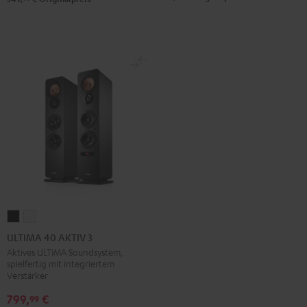
ULTIMA
ULTIMA
40
40
ULTIMA 40 AKTIV 3
AKTIV
AKTIV
Aktives ULTIMA Soundsystem,
spielfertig mit integriertem
3
3
Verstärker
Schwarz
Weiß
799,
€
99