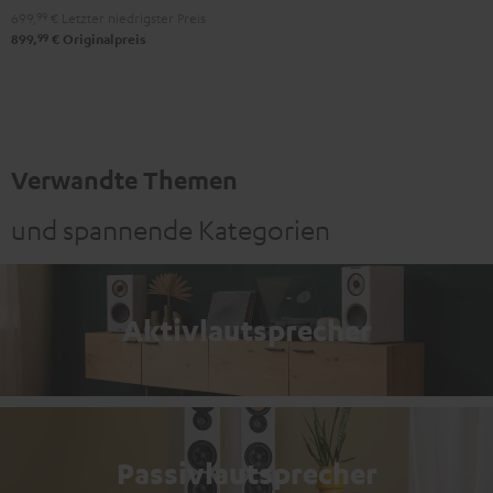
699,
99
€
Letzter niedrigster Preis
99
899,
€
Originalpreis
Verwandte Themen
und spannende Kategorien
Aktivlautsprecher
Passivlautsprecher