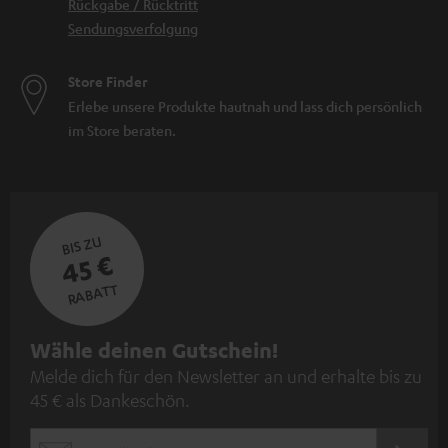
Rückgabe / Rücktritt
Sendungsverfolgung
Store Finder
Erlebe unsere Produkte hautnah und lass dich persönlich
im Store beraten.
BIS ZU
45 €
RABATT
N
Wähle deinen Gutschein!
Melde dich für den Newsletter an und erhalte bis zu
e
45 € als Dankeschön.
w
s