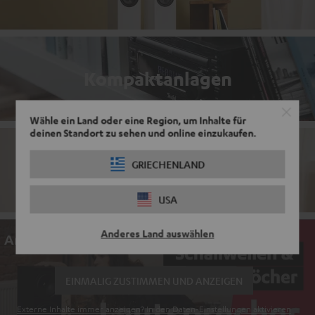
Kompaktanlagen
Wähle ein Land oder eine Region, um Inhalte für
deinen Standort zu sehen und online einzukaufen.
GRIECHENLAND
CD Player mit Bluetooth
USA
Anderes Land auswählen
An dieser Stelle befindet sich ein Video
EINMALIG ZUSTIMMEN UND ANZEIGEN
Externe Inhalte immer anzeigen? In den Daten‑Einstellungen aktivieren