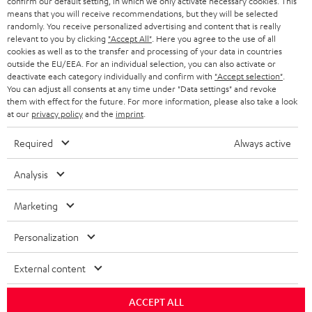
confirm our default setting, in which we only activate necessary cookies. This
ÖSTERREICH
SMART HOME
means that you will receive recommendations, but they will be selected
GESCHÄFTSKUNDEN
randomly. You receive personalized advertising and content that is really
relevant to you by clicking
"Accept All"
. Here you agree to the use of all
SCHWEIZ
BLUETOOTH-LAUTSPRECHER
PARTNERPROGRAMM
cookies as well as to the transfer and processing of your data in countries
outside the EU/EEA. For an individual selection, you can also activate or
KOPFHÖRER
deactivate each category individually and confirm with
"Accept selection"
.
NIEDERLANDE
BLOG
You can adjust all consents at any time under "Data settings" and revoke
them with effect for the future. For more information, please also take a look
BLUETOOTH-KOPFHÖRER
NEWSLETTER
at our
privacy policy
and the
imprint
.
BELGIEN
STEREOANLAGEN
STORES
Required
Always active
FRANKREICH
LAUTSPRECHER
DEINE VORTEILE BEI TEUFEL
Analysis
POLEN
ULTIMA-SERIE
TEUFEL STORY
Marketing
Technische Änderungen, Tippfehler und Irrtum vorbehalten. Das auf unseren
IN-EAR-KOPFHÖRER
SPANIEN
UNSER MANAGEMENT
Fotos abgebildete Zubehör ist nicht im Lieferumfang enthalten. Etwaige
Personalization
Entsorgungsgebühren für Batterien sind im Preis inbegriffen.
FANSHOP
NACHHALTIGKEIT
External content
ITALIEN
©2026 Lautsprecher Teufel GmbH - All rights reserved.
NEUHEITEN
UNSERE WERTE
ACCEPT ALL
USA
Impressum
AGB
Datenschutz
Daten-Einstellungen
EU Data Act