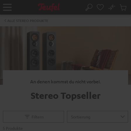
ZUM
NHALT
No
Abs
Startseite
Suche
RINGEN
Artike
im
ALLE STEREO PRODUKTE
Waren
An denen kommst du nicht vorbei.
Stereo Topseller
Filtern
5 Produkte