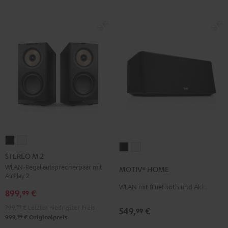
STEREO
STEREO
MOTIV®
MOTIV®
M
M
STEREO M 2
HOME
HOME
2
2
WLAN-Regallautsprecherpaar mit
MOTIV® HOME
Schwarz
Weiß
AirPlay 2
Schwarz
Weiß
WLAN mit Bluetooth und Akku
899,
€
99
799,
99
€
Letzter niedrigster Preis
549,
€
99
99
999,
€
Originalpreis