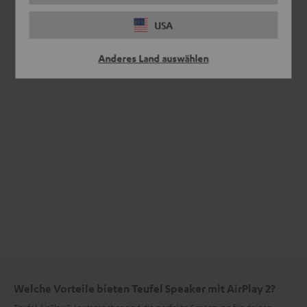
USA
Anderes Land auswählen
Welche Vorteile bieten Teufel Speaker mit AirPlay 2?
Teufel AirPlay 2-Lautsprecher sind die perfekte Ergänzung für deinen