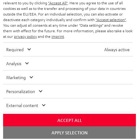
relevant to you by clicking
"Accept All"
. Here you agree to the use of all
Audio genießen.
cookies as well as to the transfer and processing of your data in countries
Verbessere dein Klangerlebnis mit unserem AirPlay 2-Lautsprecher, und
BIS ZU
outside the EU/EEA. For an individual selection, you can also activate or
45 €
entdecke die Zukunft der Audiotechnik. Tauche ein in eine Welt voller
deactivate each category individually and confirm with
"Accept selection"
.
Musik, wie nie zuvor.
You can adjust all consents at any time under "Data settings" and revoke
RABATT
them with effect for the future. For more information, please also take a look
Bestelle jetzt deinen AirPlay 2-Lautsprecher von Teufel und bring mit dem
at our
privacy policy
and the
imprint
.
MOTIV® HOME deinen Sound auf die nächste Stufe!
N
Wähle deinen Gutschein!
Verwandte Themen in unserem Blog:
Required
Always active
Melde dich für den Newsletter an und erhalte bis zu
e
ALAC – Apples Alternative zu FLAC
45 € als Dankeschön.
w
Analysis
AirPlay 2: Was kann Apples Streaming-Architektur und welche Geräte sind
kompatibel?
s
Marketing
Kabellose Lautsprecher: Wie funktionieren die eigentlich?
JETZT
EMAIL
l
ANME
Musik-Streaming-Dienste im Vergleich: Wie hörst du?
WIDGET
e
Personalization
NAS-Streaming-Server: Privat-Cloud – nicht nur für Teufel Streaming
t
Musik-streamen, aber bitte kostenlos! 7 Anbieter, bei denen Musik nichts
External content
kostet
t
e
ACCEPT ALL
r
Chat
APPLY SELECTION
starten