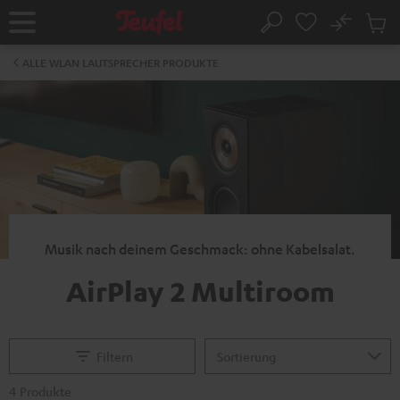
ZUM
NHALT
No
Abs
Startseite
Suche
RINGEN
Artike
im
ALLE WLAN LAUTSPRECHER PRODUKTE
Waren
Musik nach deinem Geschmack: ohne Kabelsalat.
AirPlay 2 Multiroom
Filtern
4 Produkte