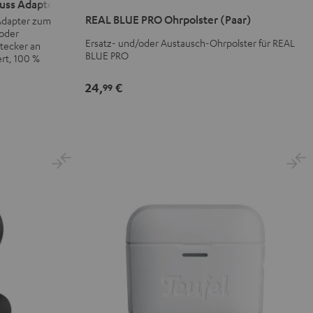
luss Adapter
BLUE
BLUE
REAL BLUE PRO Ohrpolster (Paar)
 Adapter zum
PRO
PRO
 oder
Ohrpolster
Ohrpolster
Ersatz- und/oder Austausch-Ohrpolster für REAL
tecker an
BLUE PRO
(Paar)
(Paar)
ert, 100 %
Night
Titanium
24,
€
99
Black
Gray