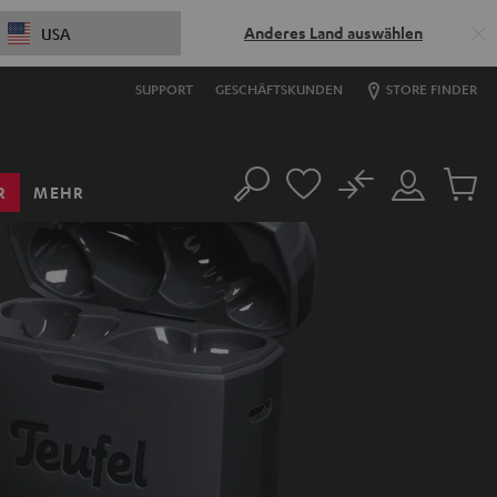
Anderes Land auswählen
USA
SUPPORT
GESCHÄFTSKUNDEN
STORE FINDER
No
R
MEHR
Suche
Mein
Artikel
Konto
im
Warenk