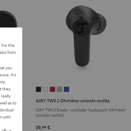
 For this
also from
hat you
vice. It's
nly
t they
AIRY
AIRY
AIRY
AIRY
AIRY
really
TWS
TWS
TWS
TWS
TWS
AIRY TWS 2 Ohrhörer einzeln rechts
well as to
2
2
2
2
2
ase für AIRY
dividual
AIRY TWS 2 Ersatz- und/oder Austausch-Ohrhörer
Ohrhörer
Ohrhörer
Ohrhörer
Ohrhörer
Ohrhörer
er AIRY TWS &
(einzeln rechts)
rm with
einzeln
einzeln
einzeln
einzeln
einzeln
rechts
rechts
rechts
rechts
rechts
39,
€
99
 effect