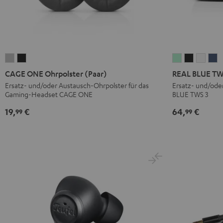
CAGE
CAGE
REAL
REAL
REAL
R
ONE
ONE
BLUE
BLUE
BLUE
B
CAGE ONE Ohrpolster (Paar)
REAL BLUE TW
Ohrpolster
Ohrpolster
TWS
TWS
TWS
T
Ersatz- und/oder Austausch-Ohrpolster für das
Ersatz- und/ode
Gaming-Headset CAGE ONE
BLUE TWS 3
(Paar)
(Paar)
3
3
3
3
Light
Night
Ladecase
Ladecase
Lade
L
19,
€
64,
€
99
99
Gray
Black
Misty
Night
Pure
S
Green
Black
White
B