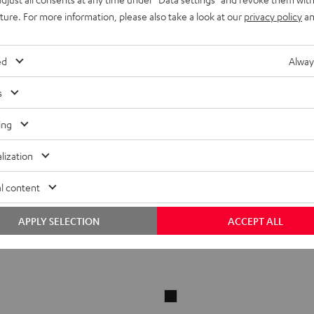
uture. For more information, please also take a look at our
privacy policy
an
ed
Alway
s
ing
lization
l content
APPLY SELECTION
ACCEPT ALL
Lightning
skabel
auf