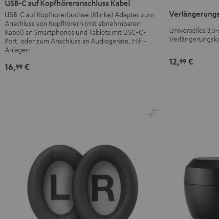
USB-C auf Kopfhöreranschluss Kabel
3,5-
auf
Verlängerungs
USB-C auf Kopfhörerbuchse (Klinke) Adapter zum
mm-
Anschluss von Kopfhörern (mit abnehmbaren
Kopfhöreranschluss
Klinke
Universelles 3,
Kabel) an Smartphones und Tablets mit USC-C-
Kabel
Verlängerungsk
Schwarz
Port, oder zum Anschluss an Audiogeräte, HiFi-
Schwarz
Anlagen
12,
€
99
16,
€
99