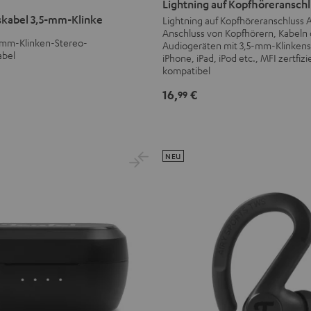
Lightning auf Kopfhöreransch
Kopfhöreranschluss
kabel 3,5-mm-Klinke
Lightning auf Kopfhöreranschluss
Anschluss von Kopfhörern, Kabeln
Adapter
5-mm-Klinken-Stereo-
Audiogeräten mit 3,5-mm-Klinkens
Schwarz
abel
iPhone, iPad, iPod etc., MFI zertfizi
kompatibel
16,
€
99
NEU