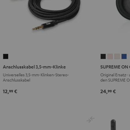
Anschlusskabel
SUPREME
SUPREME
SUPR
S
3,5-
ON
ON
ON
O
Anschlusskabel 3,5-mm-Klinke
SUPREME ON O
mm-
Ohrpolster
Ohrpolst
Ohrpo
O
Universelles 3,5-mm-Klinken-Stereo-
Original Ersatz-
Klinke
(Paar)
(Paar)
(Paar)
(P
Anschlusskabel
den SUPREME O
Schwarz
Night
Pale
Sand
S
12,
€
24,
€
99
99
Black
Gold
White
B