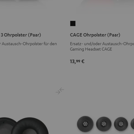
CAGE
Ohrpolster
3 Ohrpolster (Paar)
CAGE Ohrpolster (Paar)
(Paar)
r Austausch-Ohrpolster für den
Ersatz- und/oder Austausch-Ohrpol
Schwarz
Gaming Headset CAGE
er
lster
13,
€
99