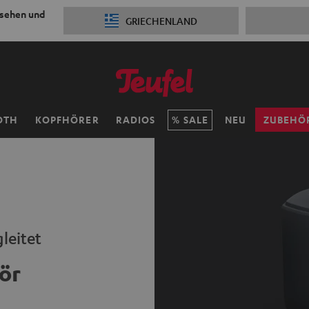
 sehen und
GRIECHENLAND
OTH
KOPFHÖRER
RADIOS
SALE
NEU
ZUBEHÖ
leitet
ör