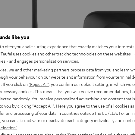
Misty
Moon
Night
Green
Gray
Black
ounds like you
o offer you a safe surfing experience that exactly matches your interests.
Teufel uses cookies and other tracking technologies on these websites - 
ties - and engages personalization services.
kies, we and other marketing partners process data from you and learn w
rough your behaviour on our website and information from your terminal de
: If you click on
"Reject All"
, you confirm our default setting, in which we o
 necessary cookies. This means that you will receive recommendations, bu
AIRY
AIRY
AIRY
AIRY
AIRY
elected randomly. You receive personalized advertising and content that is 
TWS
TWS
TWS
TWS
TWS
AIRY TWS 2 Ladecase
tooth Audio System
to you by clicking
"Accept All"
. Here you agree to the use of all cookies as 
2
2
2
2
2
Ersatz- und/oder Austausch-Ladec
fer and processing of your data in countries outside the EU/EEA. For an in
ger, TV-Ton an zwei Bluetooth-
Ladecase
Ladecase
Ladecase
Ladecase
Ladecase
TWS 2, nicht passend für Vorgäng
, you can also activate or deactivate each category individually and confi
Night
Pure
Ruby
Sage
Space
AIRY TRUE WIRELESS
selection"
.
Black
White
Red
Green
Blue
39,
€
99
djust all consents at any time under "Data settings" and revoke them with