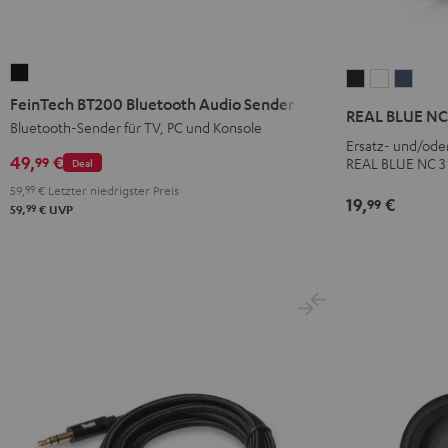
FeinTech
REAL
REAL
REAL
BT200
FeinTech BT200 Bluetooth Audio Sender
BLUE
BLUE
BLUE
REAL BLUE NC 
Bluetooth
Bluetooth-Sender für TV, PC und Konsole
NC
NC
NC
Ersatz- und/ode
Audio
3
3
3
49,
€
99
REAL BLUE NC 3
Deal
Sender
Ohrpolster
Ohrpolst
Ohrpo
59,
99
€
Letzter niedrigster Preis
Schwarz
(Paar)
(Paar)
(Paar)
19,
€
99
99
59,
€
UVP
Night
Pearl
Steel
Black
White
Blue