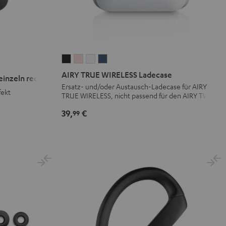
AIRY
AIRY
AIRY
AIRY
TRUE
TRUE
TRUE
TRUE
AIRY TRUE WIRELESS Ladecase
inzeln rechts
WIRELESS
WIRELESS
WIRELESS
WIRELESS
Ersatz- und/oder Austausch-Ladecase für AIRY
fekt
TRUE WIRELESS, nicht passend für den AIRY TWS
Ladecase
Ladecase
Ladecase
Ladecase
Night
Pale
Silver
Steel
39,
€
99
Black
Gold
White
Blue