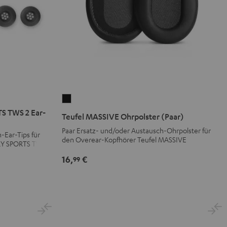
Teufel
MASSIVE
S TWS 2 Ear-
Teufel MASSIVE Ohrpolster (Paar)
Ohrpolster
Paar Ersatz- und/oder Austausch-Ohrpolster für
-Ear-Tips für
(Paar)
den Overear-Kopfhörer Teufel MASSIVE
RY SPORTS TWS 2
Schwarz
16,
€
99