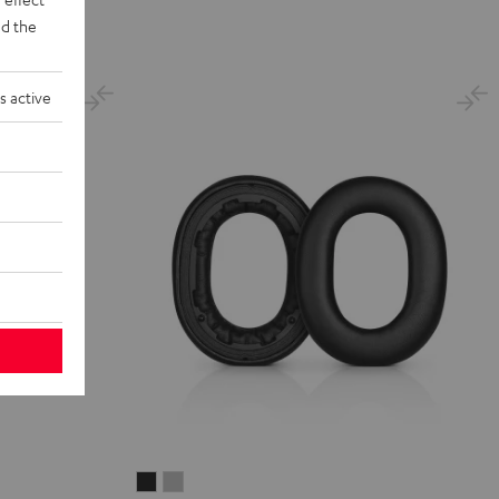
Night
Pure
Ruby
Sage
Space
d the
Black
White
Red
Green
Blue
s active
REAL
REAL