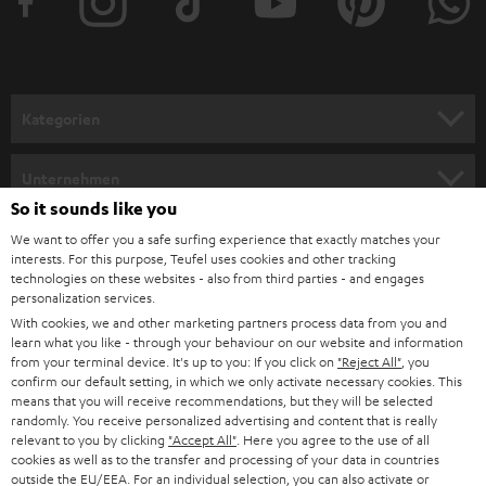
e
r
a
n
Kategorien
m
HEIMKINO
e
Unternehmen
l
So it sounds like you
HEIMKINO-KOMPLETTANLAGEN
SUPPORT
d
Teufel Onlineshops
We want to offer you a safe surfing experience that exactly matches your
interests. For this purpose, Teufel uses cookies and other tracking
SOUNDBARS
u
KARRIERE
technologies on these websites - also from third parties - and engages
DEUTSCHLAND
personalization services.
n
STEREO
With cookies, we and other marketing partners process data from you and
PRESSE & MARKETING
g
learn what you like - through your behaviour on our website and information
ÖSTERREICH
SMART HOME
from your terminal device. It's up to you: If you click on
"Reject All"
, you
GESCHÄFTSKUNDEN
confirm our default setting, in which we only activate necessary cookies. This
means that you will receive recommendations, but they will be selected
SCHWEIZ
BLUETOOTH-LAUTSPRECHER
PARTNERPROGRAMM
randomly. You receive personalized advertising and content that is really
relevant to you by clicking
"Accept All"
. Here you agree to the use of all
KOPFHÖRER
cookies as well as to the transfer and processing of your data in countries
NIEDERLANDE
BLOG
outside the EU/EEA. For an individual selection, you can also activate or