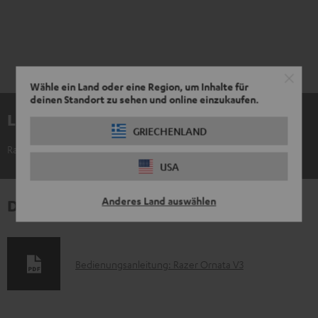
Wähle ein Land oder eine Region, um Inhalte für
deinen Standort zu sehen und online einzukaufen.
Lieferumfang
GRIECHENLAND
Razer Ornata V3
USA
Anderes Land auswählen
Downloads und Service
D
Bedienungsanleitung: Razer Ornata V3
o
k