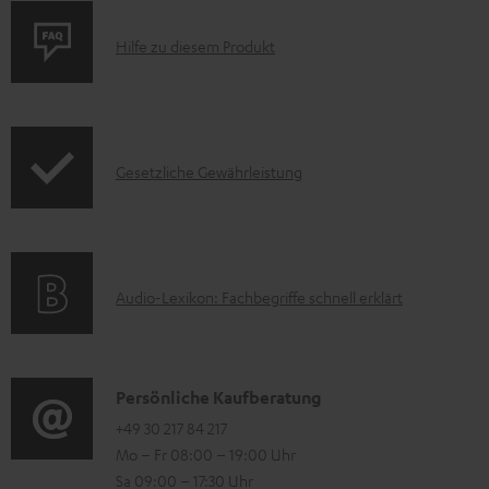
u
P
m
Hilfe zu diesem Produkt
r
e
o
n
d
t
I
Gesetzliche Gewährleistung
u
e
n
k
z
f
t
u
o
F
m
A
Audio-Lexikon: Fachbegriffe schnell erklärt
r
A
H
u
m
Q
e
d
a
s
r
i
K
Persönliche Kaufberatung
t
u
o
o
+49 30 217 84 217
i
n
Mo – Fr 08:00 – 19:00 Uhr
-
n
o
t
Sa 09:00 – 17:30 Uhr