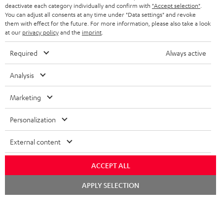
deactivate each category individually and confirm with
"Accept selection"
.
BLUETOOTH-KOPFHÖRER
NEWSLETTER
You can adjust all consents at any time under "Data settings" and revoke
BELGIEN
them with effect for the future. For more information, please also take a look
STEREOANLAGEN
at our
privacy policy
and the
imprint
.
STORES
FRANKREICH
LAUTSPRECHER
Required
Always active
DEINE VORTEILE BEI TEUFEL
POLEN
ULTIMA-SERIE
Analysis
TEUFEL STORY
Technische Änderungen, Tippfehler und Irrtum vorbehalten. Das auf unseren
IN-EAR-KOPFHÖRER
Marketing
SPANIEN
UNSER MANAGEMENT
Fotos abgebildete Zubehör ist nicht im Lieferumfang enthalten. Etwaige
Entsorgungsgebühren für Batterien sind im Preis inbegriffen.
FANSHOP
Personalization
NACHHALTIGKEIT
ITALIEN
©2026 Lautsprecher Teufel GmbH - All rights reserved.
NEUHEITEN
External content
UNSERE WERTE
USA
Impressum
AGB
Datenschutz
Daten-Einstellungen
EU Data Act
BARRIEREFREIHEIT
ACCEPT ALL
Vertrag widerrufen
WEITERE LÄNDER
Chat
APPLY SELECTION
starten