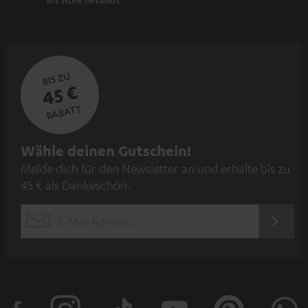
BIS ZU
45 €
RABATT
N
Wähle deinen Gutschein!
Melde dich für den Newsletter an und erhalte bis zu
e
45 € als Dankeschön.
w
s
JETZT
EMAIL
l
ANME
WIDGET
e
t
t