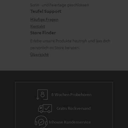
L
t
n
e
Sonn- und Feiertage geschlossen
e
a
e
Teufel Support
r
x
k
n
Häufige Fragen
l
i
Kontakt
t
z
a
Store Finder
k
d
u
d
Erlebe unsere Produkte hautnah und lass dich
o
a
r
e
persönlich im Store beraten.
n
t
G
Übersicht
n
e
a
n
r
a
n
8 Wochen Probehören
t
i
Gratis Rückversand
e
Inhouse Kundenservice