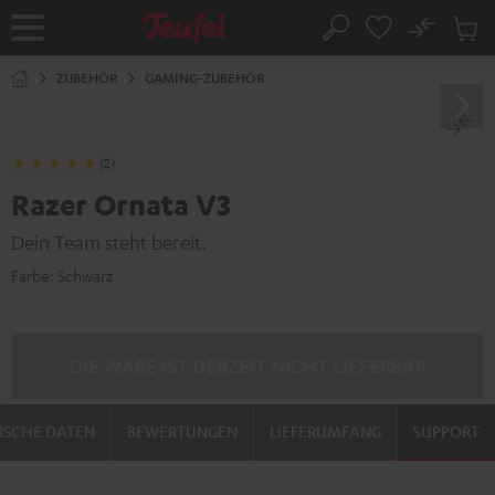
ZUM
NHALT
No
Abs
Startseite
Suche
RINGEN
Artike
im
ZUBEHÖR
GAMING-ZUBEHÖR
Waren
(2)
Razer Ornata V3
Dein Team steht bereit.
Farbe:
Schwarz
DIE WARE IST DERZEIT NICHT LIEFERBAR
ISCHE DATEN
BEWERTUNGEN
LIEFERUMFANG
SUPPORT