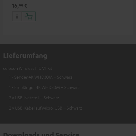
wie z.B. 4K 50/60p und 4K 3D
16,
€
99
Lieferumfang
celexon Wireless HDMI Kit
1 × Sender 4K WHD30M – Schwarz
1 × Empfänger 4K WHD30M – Schwarz
2 × USB-Netzteil – Schwarz
2 × USB-Kabel auf Micro-USB – Schwarz
Downloads und Service