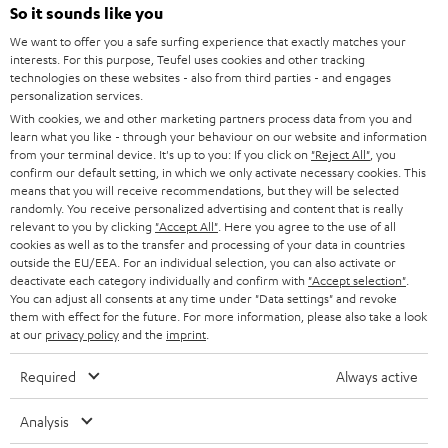
l
So it sounds like you
HEIMKINO-KOMPLETTANLAGEN
SUPPORT
d
Teufel Onlineshops
We want to offer you a safe surfing experience that exactly matches your
interests. For this purpose, Teufel uses cookies and other tracking
SOUNDBARS
u
KARRIERE
technologies on these websites - also from third parties - and engages
DEUTSCHLAND
personalization services.
n
STEREO
With cookies, we and other marketing partners process data from you and
PRESSE & MARKETING
g
learn what you like - through your behaviour on our website and information
ÖSTERREICH
SMART HOME
from your terminal device. It's up to you: If you click on
"Reject All"
, you
GESCHÄFTSKUNDEN
confirm our default setting, in which we only activate necessary cookies. This
means that you will receive recommendations, but they will be selected
SCHWEIZ
BLUETOOTH-LAUTSPRECHER
PARTNERPROGRAMM
randomly. You receive personalized advertising and content that is really
relevant to you by clicking
"Accept All"
. Here you agree to the use of all
KOPFHÖRER
cookies as well as to the transfer and processing of your data in countries
NIEDERLANDE
BLOG
outside the EU/EEA. For an individual selection, you can also activate or
deactivate each category individually and confirm with
"Accept selection"
.
BLUETOOTH-KOPFHÖRER
NEWSLETTER
You can adjust all consents at any time under "Data settings" and revoke
BELGIEN
them with effect for the future. For more information, please also take a look
STEREOANLAGEN
at our
privacy policy
and the
imprint
.
STORES
FRANKREICH
LAUTSPRECHER
Required
Always active
DEINE VORTEILE BEI TEUFEL
POLEN
ULTIMA-SERIE
Analysis
TEUFEL STORY