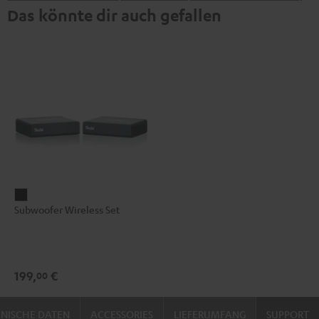
Das könnte dir auch gefallen
Subwoofer
Subwoofer Wireless Set
Wireless
Set
Schwarz
199,
€
00
NISCHE DATEN
ACCESSORIES
LIEFERUMFANG
SUPPORT