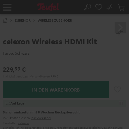
ZUM
NHALT
No
Abs
Startseite
Suche
RINGEN
Artike
im
ZUBEHÖR
WIRELESS ZUBEHOER
Waren
celexon Wireless HDMI Kit
Farbe:
Schwarz
229,
€
99
Inkl. MwSt
und zzgl.
Versandkosten
9,99 €
IN DEN WARENKORB
Auf Lager
Sicher einkaufen mit 8 Wochen Rückgaberecht
inkl. kostenlosem
Rückversand
Hersteller:
celexon
Sicherheitshinweise
Ersatzteile
Reparaturen
Software-Updates
Gesetzliche Gewährleistung