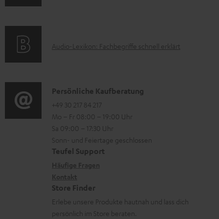
n
m
Q
e
f
a
s
r
o
t
u
A
Audio-Lexikon: Fachbegriffe schnell erklärt
r
i
n
u
m
o
t
d
a
n
e
i
K
Persönliche Kaufberatung
t
e
r
o
o
+49 30 217 84 217
i
n
l
Mo – Fr 08:00 – 19:00 Uhr
-
n
o
z
a
Sa 09:00 – 17:30 Uhr
L
t
n
u
Sonn- und Feiertage geschlossen
d
e
a
e
Teufel Support
m
e
x
k
n
Häufige Fragen
V
n
i
Kontakt
t
z
e
Store Finder
k
d
u
r
Erlebe unsere Produkte hautnah und lass dich
o
a
r
s
persönlich im Store beraten.