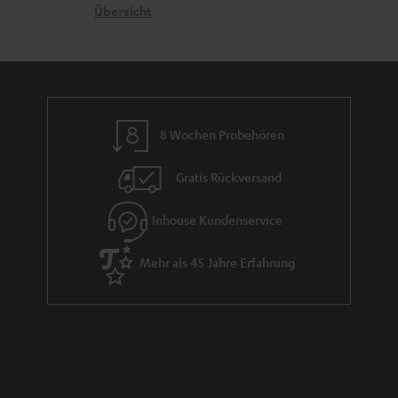
n
t
G
Übersicht
a
e
a
n
n
r
d
a
n
8 Wochen Probehören
t
i
Gratis Rückversand
e
Inhouse Kundenservice
Mehr als 45 Jahre Erfahrung