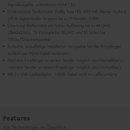
Signalausgabe, unterstützt HDMI CEC
Unterstützte Tonformate: Dolby True HD, DTS-HD Master Audio &
LPCM digital Audio-Streams bis zu 7.1 Kanälen (HBR)
Überträgt Bildformate mit hoher Auflösung bis zu 4K UHD
(3840X2160), TV-Formate bis 4KUHD und 3D Video bis
1080p/720p kompatibel
Einfache, unauffällige Installation: kompakte Sender/Empfänger
einfach per HDMI Kabel verbinden
Mehrere Empfänger an einem Sender möglich (durchschaltbar) /
mehrere Sender an einem Empfänger möglich (durchschaltbar)
Mit 2 x USB-Ladeadapter , HDMI-Kabel nicht im Lieferumfang
Features
Alle Technologien im Überblick