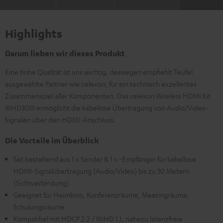
Highlights
Darum lieben wir dieses Produkt
Eine hohe Qualität ist uns wichtig, deswegen empfiehlt Teufel
ausgewählte Partner wie celexon, für ein technisch exzellentes
Zusammenspiel aller Komponenten. Das celexon Wireless HDMI Kit
WHD30M ermöglicht die kabellose Übertragung von Audio/Video-
Signalen über den HDMI-Anschluss.
Die Vorteile im Überblick
Set bestehend aus 1 x Sender & 1 x -Empfänger für kabellose
HDMI-Signalübertragung (Audio/Video) bis zu 30 Metern
(Sichtverbindung)
Geeignet für Heimkino, Konferenzräume, Meetingräume,
Schulungsräume
Kompatibel mit HDCP 2.2 / WiHD 1.1, nahezu latenzfreie