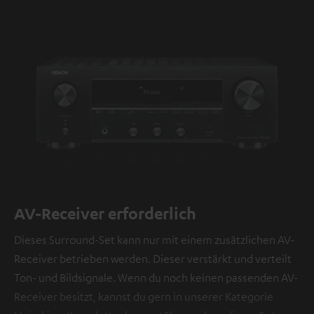
sind
in
der
Datenschutzerklärung
unter
I
zu
finden
.
AV-Receiver erforderlich
Dieses Surround-Set kann nur mit einem zusätzlichen AV-
Receiver betrieben werden. Dieser verstärkt und verteilt
Ton- und Bildsignale. Wenn du noch keinen passenden AV-
Receiver besitzt, kannst du gern in unserer Kategorie