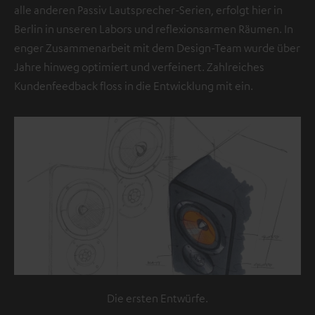
alle anderen Passiv Lautsprecher-Serien, erfolgt hier in
l
Berlin in unseren Labors und reflexionsarmen Räumen. In
e
enger Zusammenarbeit mit dem Design-Team wurde über
b
Jahre hinweg optimiert und verfeinert. Zahlreiches
e
Kundenfeedback floss in die Entwicklung mit ein.
f
i
n
d
e
t
s
i
c
h
e
i
Die ersten Entwürfe.
n