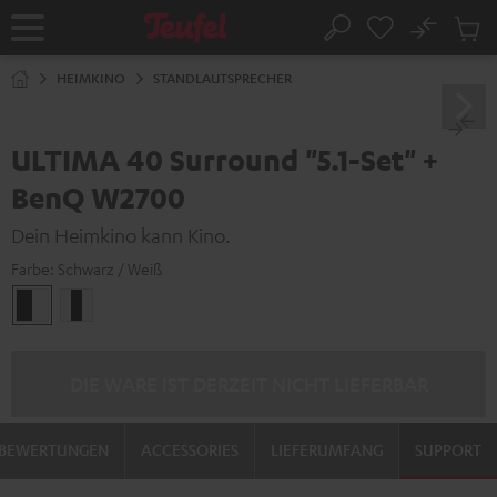
ZUM
NHALT
No
Abs
Startseite
Suche
RINGEN
Artike
im
HEIMKINO
STANDLAUTSPRECHER
Waren
ULTIMA 40 Surround "5.1-Set" +
BenQ W2700
Dein Heimkino kann Kino.
Farbe:
Schwarz / Weiß
Schwarz
Weiß
/
/
Weiß
Schwarz-
Weiß
DIE WARE IST DERZEIT NICHT LIEFERBAR
BEWERTUNGEN
ACCESSORIES
LIEFERUMFANG
SUPPORT