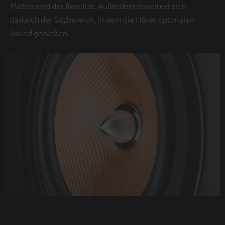
Mitten sind das Resultat. Außerdem erweitert sich
wird
dadurch der Sitzbereich, in dem die Hörer optimalen
zugestimmt,
Sound genießen.
dass
externe
Inhalte
angezeigt
werden.
Dabei
können
personenbezogene
Daten
an
Drittplattformen
übermittelt
werden.
Weitere
Informationen