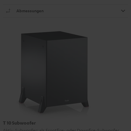
Abmessungen
T 10 Subwoofer
Aktiv-Subwoofer: als Frontfire- oder Downfire-Subwoofer