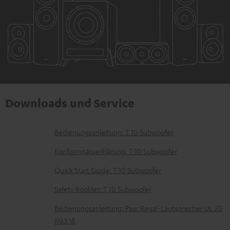
Downloads und Service
D
Bedienungsanleitung: T 10 Subwoofer
o
Konformitätserklärung: T 10 Subwoofer
k
Quick Start Guide: T 10 Subwoofer
u
Safety Booklet: T 10 Subwoofer
m
e
Bedienungsanleitung: Paar Regal-Lautsprecher UL 20
Mk3 18
n