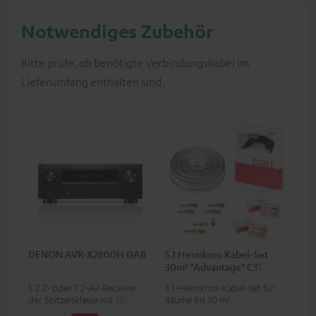
Notwendiges Zubehör
Bitte prüfe, ob benötigte Verbindungskabel im
Lieferumfang enthalten sind.
DENON AVR-X2800H DAB
5.1 Heimkino Kabel-Set
30m² "Advantage" C3535S
5.2.2- oder 7.2-AV-Receiver
5.1-Heimkino-Kabel-Set für
der Spitzenklasse mit 150 Watt
Räume bis 30 m²
Ausgangsleistung pro Kanal