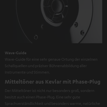
Inhalte.
Der
externe
Inhalt
kann
hier
mit
nur
einem
Wave-Guide
Klick
Wave-Guide für eine sehr genaue Ortung der einzelnen
angezeigt
Schallquellen und präziser Bühnenabbildung aller
werden.
Instrumente und Stimmen.
Mit
Mitteltöner aus Kevlar mit Phase-Plug
dem
Der Mitteltöner ist nicht nur besonders groß, sondern
Anklicken
besitzt auch einen Phase-Plug. Eine sehr gute
des
Sprachverständlichkeit und besonders warme, natürliche
Inhalts