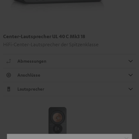
Center-Lautsprecher UL 40 C Mk3 18
HiFi-Center-Lautsprecher der Spitzenklasse
Abmessungen
Anschlüsse
Lautsprecher