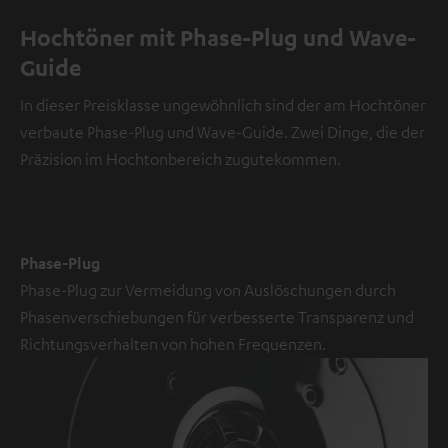
V
Hochtöner mit Phase-Plug und Wave-
i
Guide
d
e
In dieser Preisklasse ungewöhnlich sind der am Hochtöner
o
verbaute Phase-Plug und Wave-Guide. Zwei Dinge, die der
Präzision im Hochtonbereich zugutekommen.
NMALIG
STIMMEN
UND
Externe Inhalte
ZEIGEN
immer anzeigen? In
Phase-Plug
den
Daten‑Einstellungen
Phase-Plug zur Vermeidung von Auslöschungen durch
aktivieren
Phasenverschiebungen für verbesserte Transparenz und
YouTube-/Vimeo-
Richtungsverhalten von hohen Frequenzen.
Videos
sind
externe