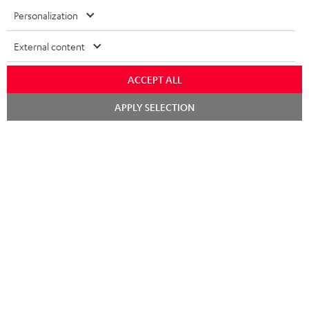
Mehr als 45 Jahre Erfahrung
Personalization
External content
ACCEPT ALL
Chat
APPLY SELECTION
starten
Teufel Blog
Audio-Technologien, HiFi-Trends, Tipps & Tricks
Teufel Support
Support & Kontakt
Rückgabe / Rücktritt
Sendungsverfolgung
Store Finder
Erlebe unsere Produkte hautnah und lass dich persönlich
im Store beraten.