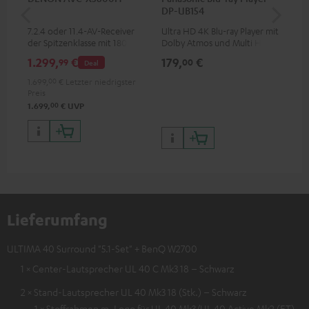
DP-UB154
mit
7.2.4 oder 11.4-AV-Receiver
Ultra HD 4K Blu-ray Player mit
Hi
der Spitzenklasse mit 180 Watt
Dolby Atmos und Multi HDR-
unt
Ausgangsleistung pro Kanal
Unterstützung inklusive
wie
1.299,
€
179,
€
19
99
00
Deal
HDR10+ für eine überragende
Bildqualität mit lebensechten
1.699,
00
€
Letzter niedrigster
Kontrasten und Farben
Preis
00
1.699,
€
UVP
Lieferumfang
ULTIMA 40 Surround "5.1-Set" + BenQ W2700
1 × Center-Lautsprecher UL 40 C Mk3 18 – Schwarz
2 × Stand-Lautsprecher UL 40 Mk3 18 (Stk.) – Schwarz
1 × Stoffrahmen m. Logo für UL 40 Mk3/UL 40 Active Mk2 (ET)