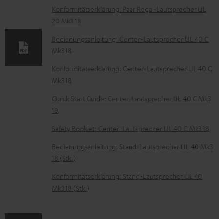
t
Konformitätserklärung: Paar Regal-Lautsprecher UL
20 Mk3 18
e
z
Bedienungsanleitung: Center-Lautsprecher UL 40 C
Mk3 18
u
m
Konformitätserklärung: Center-Lautsprecher UL 40 C
Mk3 18
H
e
Quick Start Guide: Center-Lautsprecher UL 40 C Mk3
18
r
u
Safety Booklet: Center-Lautsprecher UL 40 C Mk3 18
n
Bedienungsanleitung: Stand-Lautsprecher UL 40 Mk3
t
18 (Stk.)
e
Konformitätserklärung: Stand-Lautsprecher UL 40
r
Mk3 18 (Stk.)
l
a