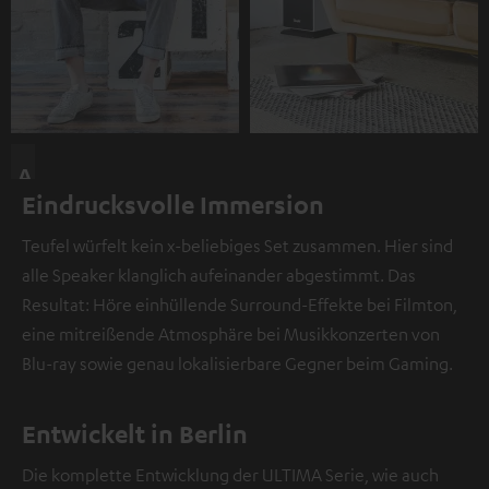
A
Eindrucksvolle Immersion
n
d
Teufel würfelt kein x-beliebiges Set zusammen. Hier sind
i
alle Speaker klanglich aufeinander abgestimmt. Das
e
Resultat: Höre einhüllende Surround-Effekte bei Filmton,
s
eine mitreißende Atmosphäre bei Musikkonzerten von
e
Blu-ray sowie genau lokalisierbare Gegner beim Gaming.
r
S
t
Entwickelt in Berlin
e
Die komplette Entwicklung der ULTIMA Serie, wie auch
l