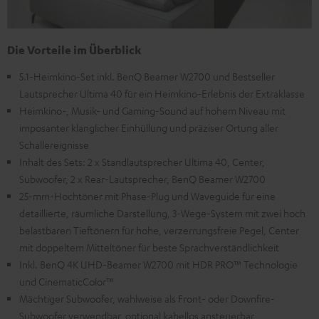
Die Vorteile im Überblick
5.1-Heimkino-Set inkl. BenQ Beamer W2700 und Bestseller
Lautsprecher Ultima 40 für ein Heimkino-Erlebnis der Extraklasse
Heimkino-, Musik- und Gaming-Sound auf hohem Niveau mit
imposanter klanglicher Einhüllung und präziser Ortung aller
Schallereignisse
Inhalt des Sets: 2 x Standlautsprecher Ultima 40, Center,
Subwoofer, 2 x Rear-Lautsprecher, BenQ Beamer W2700
25-mm-Hochtöner mit Phase-Plug und Waveguide für eine
detaillierte, räumliche Darstellung, 3-Wege-System mit zwei hoch
belastbaren Tieftönern für hohe, verzerrungsfreie Pegel, Center
mit doppeltem Mitteltöner für beste Sprachverständlichkeit
Inkl. BenQ 4K UHD-Beamer W2700 mit HDR PRO™ Technologie
und CinematicColor™
Mächtiger Subwoofer, wahlweise als Front- oder Downfire-
Subwoofer verwendbar, optional kabellos ansteuerbar