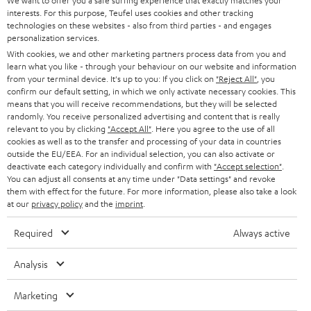
We want to offer you a safe surfing experience that exactly matches your
Sonn- und Feiertage geschlossen
e
interests. For this purpose, Teufel uses cookies and other tracking
a
e
Teufel Support
technologies on these websites - also from third parties - and engages
x
k
n
Häufige Fragen
personalization services.
With cookies, we and other marketing partners process data from you and
i
Kontakt
t
z
learn what you like - through your behaviour on our website and information
Store Finder
k
d
u
from your terminal device. It's up to you: If you click on
"Reject All"
, you
Erlebe unsere Produkte hautnah und lass dich
confirm our default setting, in which we only activate necessary cookies. This
o
a
r
means that you will receive recommendations, but they will be selected
persönlich im Store beraten.
randomly. You receive personalized advertising and content that is really
n
t
G
Übersicht
relevant to you by clicking
"Accept All"
. Here you agree to the use of all
e
a
cookies as well as to the transfer and processing of your data in countries
outside the EU/EEA. For an individual selection, you can also activate or
n
r
deactivate each category individually and confirm with
"Accept selection"
.
You can adjust all consents at any time under "Data settings" and revoke
a
them with effect for the future. For more information, please also take a look
n
at our
privacy policy
and the
imprint
.
8 Wochen Probehören
t
Required
Always active
i
Gratis Rückversand
Analysis
e
Inhouse Kundenservice
Marketing